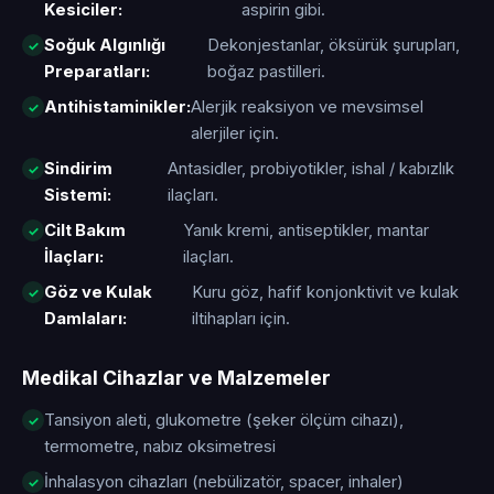
Kesiciler:
aspirin gibi.
Soğuk Algınlığı
Dekonjestanlar, öksürük şurupları,
Preparatları:
boğaz pastilleri.
Antihistaminikler:
Alerjik reaksiyon ve mevsimsel
alerjiler için.
Sindirim
Antasidler, probiyotikler, ishal / kabızlık
Sistemi:
ilaçları.
Cilt Bakım
Yanık kremi, antiseptikler, mantar
İlaçları:
ilaçları.
Göz ve Kulak
Kuru göz, hafif konjonktivit ve kulak
Damlaları:
iltihapları için.
Medikal Cihazlar ve Malzemeler
Tansiyon aleti, glukometre (şeker ölçüm cihazı),
termometre, nabız oksimetresi
İnhalasyon cihazları (nebülizatör, spacer, inhaler)