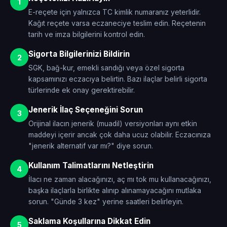
1
E-reçete için yalnızca TC kimlik numaranız yeterlidir.
Kağıt reçete varsa eczaneciye teslim edin. Reçetenin
tarih ve imza bilgilerini kontrol edin.
Sigorta Bilgilerinizi Bildirin
2
SGK, bağ-kur, emekli sandığı veya özel sigorta
kapsamınızı eczacıya belirtin. Bazı ilaçlar belirli sigorta
türlerinde ek onay gerektirebilir.
Jenerik İlaç Seçeneğini Sorun
3
Orijinal ilacın jenerik (muadil) versiyonları aynı etkin
maddeyi içerir ancak çok daha ucuz olabilir. Eczacınıza
"jenerik alternatif var mı?" diye sorun.
Kullanım Talimatlarını Netleştirin
4
İlacı ne zaman alacağınızı, aç mı tok mu kullanacağınızı,
başka ilaçlarla birlikte alınıp alınamayacağını mutlaka
sorun. "Günde 3 kez" yerine saatleri belirleyin.
Saklama Koşullarına Dikkat Edin
5