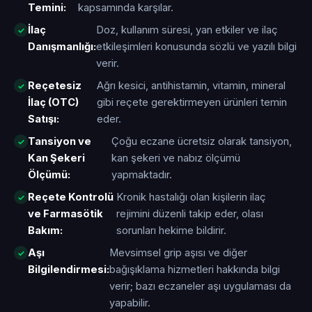
Temini:
kapsamında karşılar.
İlaç
Doz, kullanım süresi, yan etkiler ve ilaç
Danışmanlığı:
etkileşimleri konusunda sözlü ve yazılı bilgi
verir.
Reçetesiz
Ağrı kesici, antihistamin, vitamin, mineral
İlaç (OTC)
gibi reçete gerektirmeyen ürünleri temin
Satışı:
eder.
Tansiyon ve
Çoğu eczane ücretsiz olarak tansiyon,
Kan Şekeri
kan şekeri ve nabız ölçümü
Ölçümü:
yapmaktadır.
Reçete Kontrolü
Kronik hastalığı olan kişilerin ilaç
ve Farmasötik
rejimini düzenli takip eder, olası
Bakım:
sorunları hekime bildirir.
Aşı
Mevsimsel grip aşısı ve diğer
Bilgilendirmesi:
bağışıklama hizmetleri hakkında bilgi
verir; bazı eczaneler aşı uygulaması da
yapabilir.