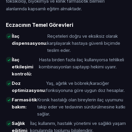
toksikoloji, biyokimya ve klinik farmasötik bilimleri
alanlarında kapsamlı eğitim almaktadır.
Eczacının Temel Görevleri
İlaç
Reçeteleri doğru ve eksiksiz olarak
dispensasyonu:
karşılayarak hastaya güvenli biçimde
teslim eder.
İlaç
Hasta birden fazla ilaç kullanıyorsa tehlikeli
etkileşimi
kombinasyonları saptayıp hekimi uyarır.
kontrolü:
Doz
Yaş, ağırlık ve böbrek/karaciğer
optimizasyonu:
fonksiyonuna göre uygun doz hesaplar.
Farmasötik
Kronik hastalığı olan bireylerin ilaç uyumunu
bakım:
takip eder ve tedavinin sürdürülmesine katkı
sağlar.
Sağlık
İlaç kullanımı, hastalık yönetimi ve sağlıklı yaşam
eğitimi:
konularında toplumu bilgilendirir.