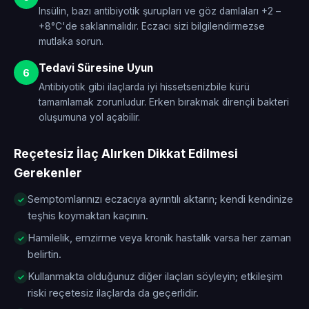
Insülin, bazı antibiyotik şurupları ve göz damlaları +2 –
+8°C'de saklanmalıdır. Eczacı sizi bilgilendirmezse
mutlaka sorun.
Tedavi Süresine Uyun
6
Antibiyotik gibi ilaçlarda iyi hissetsenizbile kürü
tamamlamak zorunludur. Erken bırakmak dirençli bakteri
oluşumuna yol açabilir.
Reçetesiz İlaç Alırken Dikkat Edilmesi
Gerekenler
Semptomlarınızı eczacıya ayrıntılı aktarın; kendi kendinize
teşhis koymaktan kaçının.
Hamilelik, emzirme veya kronik hastalık varsa her zaman
belirtin.
Kullanmakta olduğunuz diğer ilaçları söyleyin; etkileşim
riski reçetesiz ilaçlarda da geçerlidir.