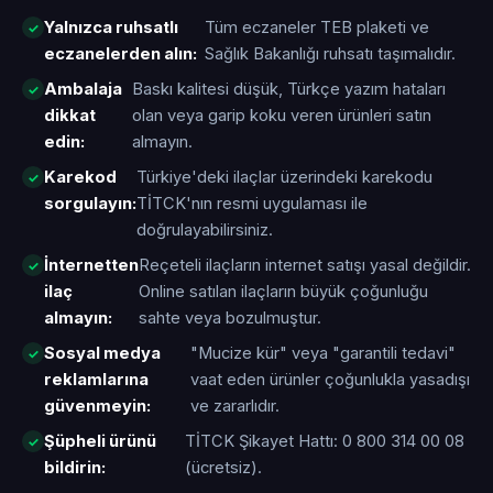
Yalnızca ruhsatlı
Tüm eczaneler TEB plaketi ve
eczanelerden alın:
Sağlık Bakanlığı ruhsatı taşımalıdır.
Ambalaja
Baskı kalitesi düşük, Türkçe yazım hataları
dikkat
olan veya garip koku veren ürünleri satın
edin:
almayın.
Karekod
Türkiye'deki ilaçlar üzerindeki karekodu
sorgulayın:
TİTCK'nın resmi uygulaması ile
doğrulayabilirsiniz.
İnternetten
Reçeteli ilaçların internet satışı yasal değildir.
ilaç
Online satılan ilaçların büyük çoğunluğu
almayın:
sahte veya bozulmuştur.
Sosyal medya
"Mucize kür" veya "garantili tedavi"
reklamlarına
vaat eden ürünler çoğunlukla yasadışı
güvenmeyin:
ve zararlıdır.
Şüpheli ürünü
TİTCK Şikayet Hattı: 0 800 314 00 08
bildirin:
(ücretsiz).