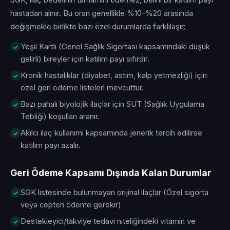
SGK, ilaç bedelinin tamamını ödemez; belirli bir katılım payı
hastadan alınır. Bu oran genellikle %10-%20 arasında
değişmekle birlikte bazı özel durumlarda farklılaşır:
Yeşil Kartlı (Genel Sağlık Sigortası kapsamındaki düşük
gelirli) bireyler için katılım payı sıfırdır.
Kronik hastalıklar (diyabet, astım, kalp yetmezliği) için
özel geri ödeme listeleri mevcuttur.
Bazı pahalı biyolojik ilaçlar için SUT (Sağlık Uygulama
Tebliği) koşulları aranır.
Akılcı ilaç kullanımı kapsamında jenerik tercih edilirse
katılım payı azalır.
Geri Ödeme Kapsamı Dışında Kalan Durumlar
SGK listesinde bulunmayan orijinal ilaçlar (Özel sigorta
veya cepten ödeme gerekir)
Destekleyici/takviye tedavi niteliğindeki vitamin ve