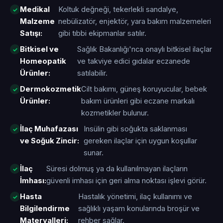
Medikal
Koltuk değneği, tekerlekli sandalye,
Malzeme
nebülizatör, enjektör, yara bakım malzemeleri
Satışı:
gibi tıbbi ekipmanlar satılır.
Bitkisel ve
Sağlık Bakanlığı'nca onaylı bitkisel ilaçlar
Homeopatik
ve takviye edici gıdalar eczanede
Ürünler:
satılabilir.
Dermokozmetik
Cilt bakımı, güneş koruyucular, bebek
Ürünler:
bakım ürünleri gibi eczane markalı
kozmetikler bulunur.
İlaç Muhafazası
Insülin gibi soğukta saklanması
ve Soğuk Zincir:
gereken ilaçlar için uygun koşullar
sunar.
İlaç
Süresi dolmuş ya da kullanılmayan ilaçların
İmhası:
güvenli imhası için geri alma noktası işlevi görür.
Hasta
Hastalık yönetimi, ilaç kullanımı ve
Bilgilendirme
sağlıklı yaşam konularında broşür ve
Materyalleri:
rehber sağlar.