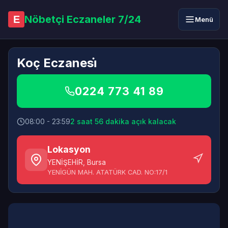
Nöbetçi Eczaneler 7/24
E
Menü
Koç Eczanesi̇
0224 773 41 89
08:00 - 23:59
2 saat 56 dakika açık kalacak
Lokasyon
YENİŞEHİR
,
Bursa
YENİGÜN MAH. ATATÜRK CAD. NO:17/1