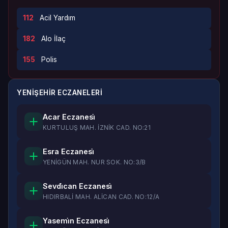
112
Acil Yardım
182
Alo İlaç
155
Polis
YENİŞEHİR ECZANELERI
Acar Eczanesi̇
KURTULUŞ MAH. İZNİK CAD. NO:21
Esra Eczanesi̇
YENİGÜN MAH. NUR SOK. NO:3/B
Sevdi̇can Eczanesi̇
HIDIRBALİ MAH. ALİCAN CAD. NO:12/A
Yasemi̇n Eczanesi̇