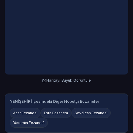
Haritayı Büyük Görüntüle
YENİŞEHİR İlçesindeki Diğer Nöbetçi Eczaneler
Acar Eczanesi̇
Esra Eczanesi̇
Sevdi̇can Eczanesi̇
Yasemi̇n Eczanesi̇