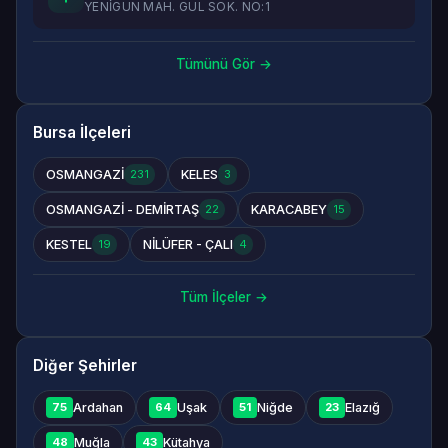
YENİGÜN MAH. GÜL SOK. NO:1
Tümünü Gör →
Bursa İlçeleri
OSMANGAZİ
KELES
231
3
OSMANGAZİ - DEMİRTAŞ
KARACABEY
22
15
KESTEL
NİLÜFER - ÇALI
19
4
Tüm İlçeler →
Diğer Şehirler
Ardahan
Uşak
Niğde
Elazığ
75
64
51
23
Muğla
Kütahya
48
43