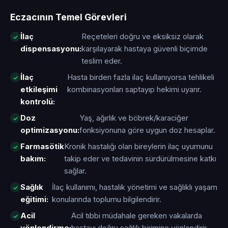
Eczacının Temel Görevleri
İlaç
Reçeteleri doğru ve eksiksiz olarak
dispensasyonu:
karşılayarak hastaya güvenli biçimde
teslim eder.
İlaç
Hasta birden fazla ilaç kullanıyorsa tehlikeli
etkileşimi
kombinasyonları saptayıp hekimi uyarır.
kontrolü:
Doz
Yaş, ağırlık ve böbrek/karaciğer
optimizasyonu:
fonksiyonuna göre uygun doz hesaplar.
Farmasötik
Kronik hastalığı olan bireylerin ilaç uyumunu
bakım:
takip eder ve tedavinin sürdürülmesine katkı
sağlar.
Sağlık
İlaç kullanımı, hastalık yönetimi ve sağlıklı yaşam
eğitimi:
konularında toplumu bilgilendirir.
Acil
Acil tıbbi müdahale gereken vakalarda