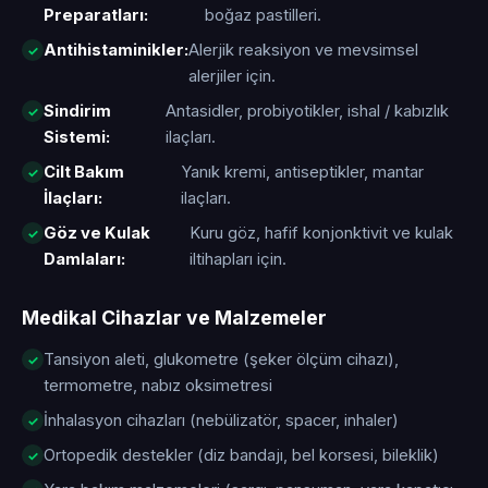
Preparatları:
boğaz pastilleri.
Antihistaminikler:
Alerjik reaksiyon ve mevsimsel
alerjiler için.
Sindirim
Antasidler, probiyotikler, ishal / kabızlık
Sistemi:
ilaçları.
Cilt Bakım
Yanık kremi, antiseptikler, mantar
İlaçları:
ilaçları.
Göz ve Kulak
Kuru göz, hafif konjonktivit ve kulak
Damlaları:
iltihapları için.
Medikal Cihazlar ve Malzemeler
Tansiyon aleti, glukometre (şeker ölçüm cihazı),
termometre, nabız oksimetresi
İnhalasyon cihazları (nebülizatör, spacer, inhaler)
Ortopedik destekler (diz bandajı, bel korsesi, bileklik)