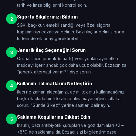
tarih ve imza bilgilerini kontrol edin.
Sigorta Bilgilerinizi Bildirin
2
SGK, bağ-kur, emekli sandığı veya özel sigorta
kapsamınızı eczacıya belirtin. Bazı ilaçlar belirli sigorta
türlerinde ek onay gerektirebilir.
Jenerik İlaç Seçeneğini Sorun
3
Orijinal ilacın jenerik (muadil) versiyonları aynı etkin
maddeyi içerir ancak çok daha ucuz olabilir. Eczacınıza
"jenerik alternatif var mı?" diye sorun.
Kullanım Talimatlarını Netleştirin
4
İlacı ne zaman alacağınızı, aç mı tok mu kullanacağınızı,
başka ilaçlarla birlikte alınıp alınamayacağını mutlaka
sorun. "Günde 3 kez" yerine saatleri belirleyin.
Saklama Koşullarına Dikkat Edin
5
Insülin, bazı antibiyotik şurupları ve göz damlaları +2 –
+8°C'de saklanmalıdır. Eczacı sizi bilgilendirmezse