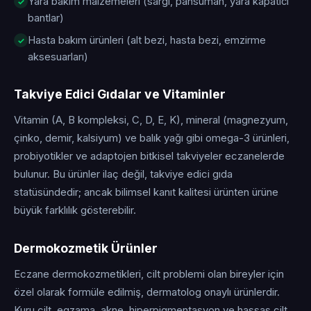
Yara bakım malzemeleri (sargı, pansuman, yara kapatıcı
bantlar)
Hasta bakım ürünleri (alt bezi, hasta bezi, emzirme
aksesuarları)
Takviye Edici Gıdalar ve Vitaminler
Vitamin (A, B kompleksi, C, D, E, K), mineral (magnezyum,
çinko, demir, kalsiyum) ve balık yağı gibi omega-3 ürünleri,
probiyotikler ve adaptojen bitkisel takviyeler eczanelerde
bulunur. Bu ürünler ilaç değil, takviye edici gıda
statüsündedir; ancak bilimsel kanıt kalitesi ürünten ürüne
büyük farklılık gösterebilir.
Dermokozmetik Ürünler
Eczane dermokozmetikleri, cilt problemi olan bireyler için
özel olarak formüle edilmiş, dermatolog onaylı ürünlerdir.
Kuru cilt, egzama, akne, hiperpigmentasyon ve hassas cilt