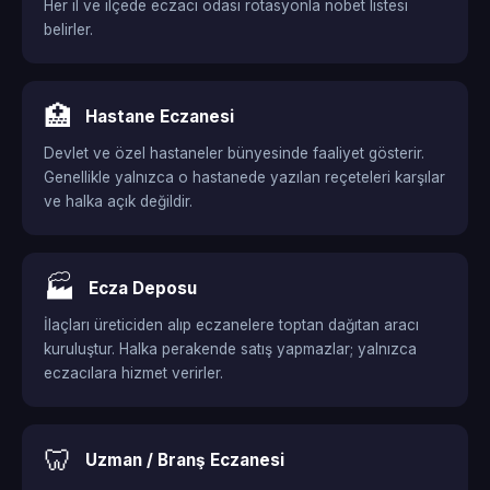
Her il ve ilçede eczacı odası rotasyonla nöbet listesi
belirler.
🏥
Hastane Eczanesi
Devlet ve özel hastaneler bünyesinde faaliyet gösterir.
Genellikle yalnızca o hastanede yazılan reçeteleri karşılar
ve halka açık değildir.
🏭
Ecza Deposu
İlaçları üreticiden alıp eczanelere toptan dağıtan aracı
kuruluştur. Halka perakende satış yapmazlar; yalnızca
eczacılara hizmet verirler.
🦷
Uzman / Branş Eczanesi