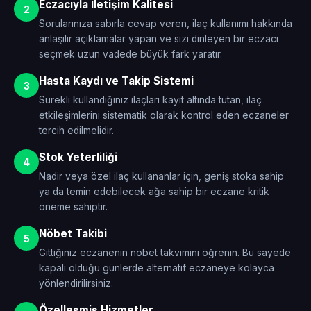
Eczacıyla İletişim Kalitesi
2
Sorularınıza sabırla cevap veren, ilaç kullanımı hakkında
anlaşılır açıklamalar yapan ve sizi dinleyen bir eczacı
seçmek uzun vadede büyük fark yaratır.
Hasta Kaydı ve Takip Sistemi
3
Sürekli kullandığınız ilaçları kayıt altında tutan, ilaç
etkileşimlerini sistematik olarak kontrol eden eczaneler
tercih edilmelidir.
Stok Yeterliliği
4
Nadir veya özel ilaç kullananlar için, geniş stoka sahip
ya da temin edebilecek ağa sahip bir eczane kritik
öneme sahiptir.
Nöbet Takibi
5
Gittiğiniz eczanenin nöbet takvimini öğrenin. Bu sayede
kapalı olduğu günlerde alternatif eczaneye kolayca
yönlendirilirsiniz.
Özelleşmiş Hizmetler