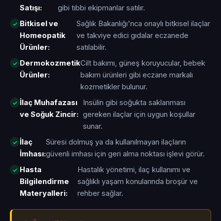
Satışı:
gibi tıbbi ekipmanlar satılır.
Bitkisel ve
Sağlık Bakanlığı'nca onaylı bitkisel ilaçlar
Homeopatik
ve takviye edici gıdalar eczanede
Ürünler:
satılabilir.
Dermokozmetik
Cilt bakımı, güneş koruyucular, bebek
Ürünler:
bakım ürünleri gibi eczane markalı
kozmetikler bulunur.
İlaç Muhafazası
Insülin gibi soğukta saklanması
ve Soğuk Zincir:
gereken ilaçlar için uygun koşullar
sunar.
İlaç
Süresi dolmuş ya da kullanılmayan ilaçların
İmhası:
güvenli imhası için geri alma noktası işlevi görür.
Hasta
Hastalık yönetimi, ilaç kullanımı ve
Bilgilendirme
sağlıklı yaşam konularında broşür ve
Materyalleri:
rehber sağlar.