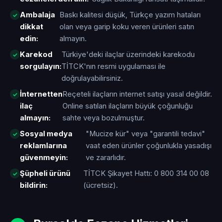
Ambalaja
Baskı kalitesi düşük, Türkçe yazım hataları
dikkat
olan veya garip koku veren ürünleri satın
edin:
almayın.
Karekod
Türkiye'deki ilaçlar üzerindeki karekodu
sorgulayın:
TİTCK'nın resmi uygulaması ile
doğrulayabilirsiniz.
İnternetten
Reçeteli ilaçların internet satışı yasal değildir.
ilaç
Online satılan ilaçların büyük çoğunluğu
almayın:
sahte veya bozulmuştur.
Sosyal medya
"Mucize kür" veya "garantili tedavi"
reklamlarına
vaat eden ürünler çoğunlukla yasadışı
güvenmeyin:
ve zararlıdır.
Şüpheli ürünü
TİTCK Şikayet Hattı: 0 800 314 00 08
bildirin:
(ücretsiz).