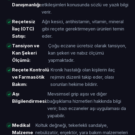
Danışmanlığı:
etkileşimleri konusunda sözlü ve yazılı bilgi
verir.
Reçetesiz
Ağrı kesici, antihistamin, vitamin, mineral
İlaç (OTC)
gibi reçete gerektirmeyen ürünleri temin
Satışı:
eder.
Tansiyon ve
Çoğu eczane ücretsiz olarak tansiyon,
Kan Şekeri
kan şekeri ve nabız ölçümü
Ölçümü:
yapmaktadır.
Reçete Kontrolü
Kronik hastalığı olan kişilerin ilaç
ve Farmasötik
rejimini düzenli takip eder, olası
Bakım:
sorunları hekime bildirir.
Aşı
Mevsimsel grip aşısı ve diğer
Bilgilendirmesi:
bağışıklama hizmetleri hakkında bilgi
verir; bazı eczaneler aşı uygulaması da
yapabilir.
Medikal
Koltuk değneği, tekerlekli sandalye,
Malzeme
nebülizatör, enjektör, yara bakım malzemeleri