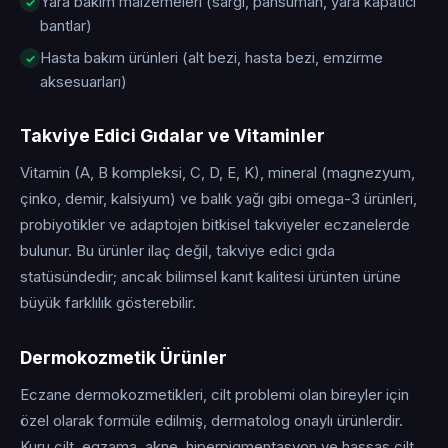
Yara bakım malzemeleri (sargı, pansuman, yara kapatıcı
bantlar)
Hasta bakım ürünleri (alt bezi, hasta bezi, emzirme
aksesuarları)
Takviye Edici Gıdalar ve Vitaminler
Vitamin (A, B kompleksi, C, D, E, K), mineral (magnezyum,
çinko, demir, kalsiyum) ve balık yağı gibi omega-3 ürünleri,
probiyotikler ve adaptojen bitkisel takviyeler eczanelerde
bulunur. Bu ürünler ilaç değil, takviye edici gıda
statüsündedir; ancak bilimsel kanıt kalitesi ürünten ürüne
büyük farklılık gösterebilir.
Dermokozmetik Ürünler
Eczane dermokozmetikleri, cilt problemi olan bireyler için
özel olarak formüle edilmiş, dermatolog onaylı ürünlerdir.
Kuru cilt, egzama, akne, hiperpigmentasyon ve hassas cilt