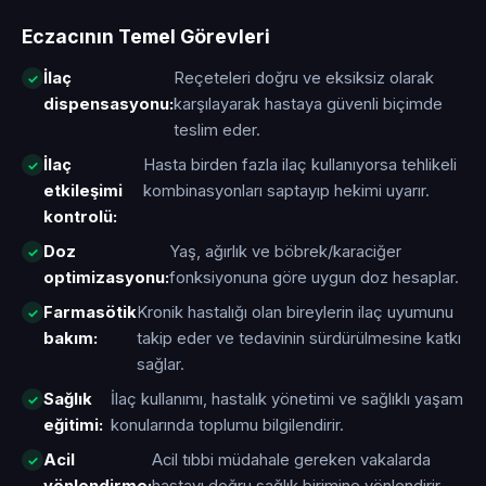
Eczacının Temel Görevleri
İlaç
Reçeteleri doğru ve eksiksiz olarak
dispensasyonu:
karşılayarak hastaya güvenli biçimde
teslim eder.
İlaç
Hasta birden fazla ilaç kullanıyorsa tehlikeli
etkileşimi
kombinasyonları saptayıp hekimi uyarır.
kontrolü:
Doz
Yaş, ağırlık ve böbrek/karaciğer
optimizasyonu:
fonksiyonuna göre uygun doz hesaplar.
Farmasötik
Kronik hastalığı olan bireylerin ilaç uyumunu
bakım:
takip eder ve tedavinin sürdürülmesine katkı
sağlar.
Sağlık
İlaç kullanımı, hastalık yönetimi ve sağlıklı yaşam
eğitimi:
konularında toplumu bilgilendirir.
Acil
Acil tıbbi müdahale gereken vakalarda