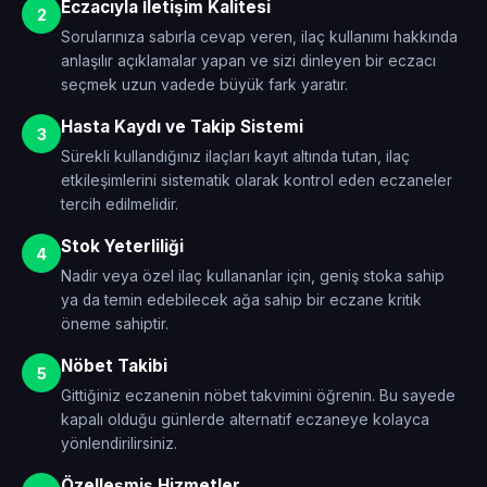
Eczacıyla İletişim Kalitesi
2
Sorularınıza sabırla cevap veren, ilaç kullanımı hakkında
anlaşılır açıklamalar yapan ve sizi dinleyen bir eczacı
seçmek uzun vadede büyük fark yaratır.
Hasta Kaydı ve Takip Sistemi
3
Sürekli kullandığınız ilaçları kayıt altında tutan, ilaç
etkileşimlerini sistematik olarak kontrol eden eczaneler
tercih edilmelidir.
Stok Yeterliliği
4
Nadir veya özel ilaç kullananlar için, geniş stoka sahip
ya da temin edebilecek ağa sahip bir eczane kritik
öneme sahiptir.
Nöbet Takibi
5
Gittiğiniz eczanenin nöbet takvimini öğrenin. Bu sayede
kapalı olduğu günlerde alternatif eczaneye kolayca
yönlendirilirsiniz.
Özelleşmiş Hizmetler