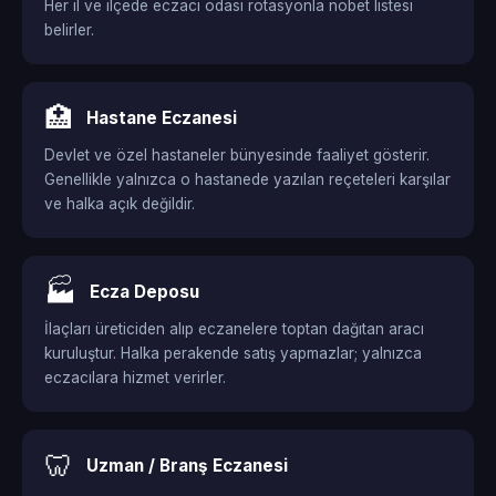
Her il ve ilçede eczacı odası rotasyonla nöbet listesi
belirler.
🏥
Hastane Eczanesi
Devlet ve özel hastaneler bünyesinde faaliyet gösterir.
Genellikle yalnızca o hastanede yazılan reçeteleri karşılar
ve halka açık değildir.
🏭
Ecza Deposu
İlaçları üreticiden alıp eczanelere toptan dağıtan aracı
kuruluştur. Halka perakende satış yapmazlar; yalnızca
eczacılara hizmet verirler.
🦷
Uzman / Branş Eczanesi