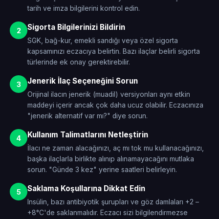
tarih ve imza bilgilerini kontrol edin.
Sigorta Bilgilerinizi Bildirin
2
SGK, bağ-kur, emekli sandığı veya özel sigorta
kapsamınızı eczacıya belirtin. Bazı ilaçlar belirli sigorta
türlerinde ek onay gerektirebilir.
Jenerik İlaç Seçeneğini Sorun
3
Orijinal ilacın jenerik (muadil) versiyonları aynı etkin
maddeyi içerir ancak çok daha ucuz olabilir. Eczacınıza
"jenerik alternatif var mı?" diye sorun.
Kullanım Talimatlarını Netleştirin
4
İlacı ne zaman alacağınızı, aç mı tok mu kullanacağınızı,
başka ilaçlarla birlikte alınıp alınamayacağını mutlaka
sorun. "Günde 3 kez" yerine saatleri belirleyin.
Saklama Koşullarına Dikkat Edin
5
Insülin, bazı antibiyotik şurupları ve göz damlaları +2 –
+8°C'de saklanmalıdır. Eczacı sizi bilgilendirmezse