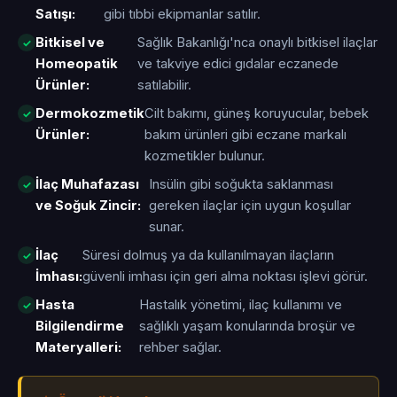
Satışı:
gibi tıbbi ekipmanlar satılır.
Bitkisel ve
Sağlık Bakanlığı'nca onaylı bitkisel ilaçlar
Homeopatik
ve takviye edici gıdalar eczanede
Ürünler:
satılabilir.
Dermokozmetik
Cilt bakımı, güneş koruyucular, bebek
Ürünler:
bakım ürünleri gibi eczane markalı
kozmetikler bulunur.
İlaç Muhafazası
Insülin gibi soğukta saklanması
ve Soğuk Zincir:
gereken ilaçlar için uygun koşullar
sunar.
İlaç
Süresi dolmuş ya da kullanılmayan ilaçların
İmhası:
güvenli imhası için geri alma noktası işlevi görür.
Hasta
Hastalık yönetimi, ilaç kullanımı ve
Bilgilendirme
sağlıklı yaşam konularında broşür ve
Materyalleri:
rehber sağlar.