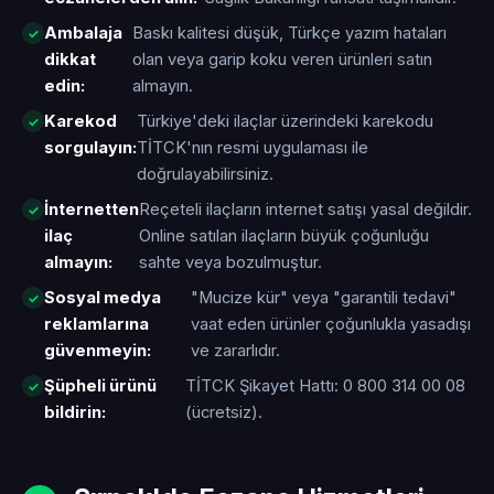
Ambalaja
Baskı kalitesi düşük, Türkçe yazım hataları
dikkat
olan veya garip koku veren ürünleri satın
edin:
almayın.
Karekod
Türkiye'deki ilaçlar üzerindeki karekodu
sorgulayın:
TİTCK'nın resmi uygulaması ile
doğrulayabilirsiniz.
İnternetten
Reçeteli ilaçların internet satışı yasal değildir.
ilaç
Online satılan ilaçların büyük çoğunluğu
almayın:
sahte veya bozulmuştur.
Sosyal medya
"Mucize kür" veya "garantili tedavi"
reklamlarına
vaat eden ürünler çoğunlukla yasadışı
güvenmeyin:
ve zararlıdır.
Şüpheli ürünü
TİTCK Şikayet Hattı: 0 800 314 00 08
bildirin:
(ücretsiz).