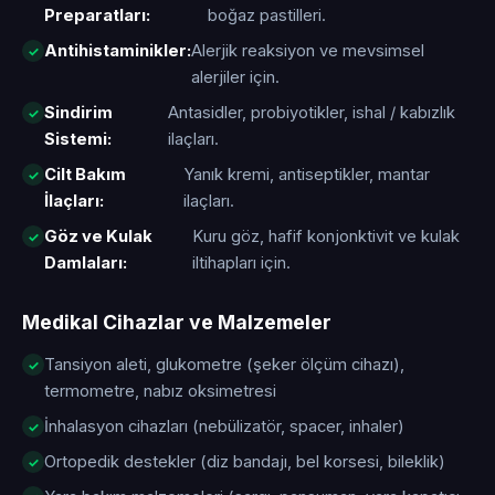
Preparatları:
boğaz pastilleri.
Antihistaminikler:
Alerjik reaksiyon ve mevsimsel
alerjiler için.
Sindirim
Antasidler, probiyotikler, ishal / kabızlık
Sistemi:
ilaçları.
Cilt Bakım
Yanık kremi, antiseptikler, mantar
İlaçları:
ilaçları.
Göz ve Kulak
Kuru göz, hafif konjonktivit ve kulak
Damlaları:
iltihapları için.
Medikal Cihazlar ve Malzemeler
Tansiyon aleti, glukometre (şeker ölçüm cihazı),
termometre, nabız oksimetresi
İnhalasyon cihazları (nebülizatör, spacer, inhaler)
Ortopedik destekler (diz bandajı, bel korsesi, bileklik)