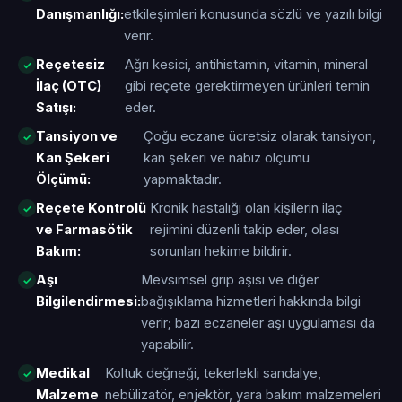
Danışmanlığı:
etkileşimleri konusunda sözlü ve yazılı bilgi
verir.
Reçetesiz
Ağrı kesici, antihistamin, vitamin, mineral
İlaç (OTC)
gibi reçete gerektirmeyen ürünleri temin
Satışı:
eder.
Tansiyon ve
Çoğu eczane ücretsiz olarak tansiyon,
Kan Şekeri
kan şekeri ve nabız ölçümü
Ölçümü:
yapmaktadır.
Reçete Kontrolü
Kronik hastalığı olan kişilerin ilaç
ve Farmasötik
rejimini düzenli takip eder, olası
Bakım:
sorunları hekime bildirir.
Aşı
Mevsimsel grip aşısı ve diğer
Bilgilendirmesi:
bağışıklama hizmetleri hakkında bilgi
verir; bazı eczaneler aşı uygulaması da
yapabilir.
Medikal
Koltuk değneği, tekerlekli sandalye,
Malzeme
nebülizatör, enjektör, yara bakım malzemeleri