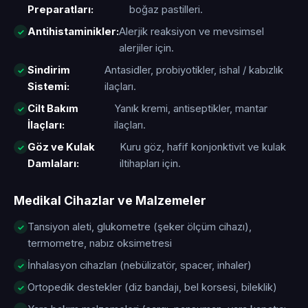
Preparatları:
boğaz pastilleri.
Antihistaminikler:
Alerjik reaksiyon ve mevsimsel
alerjiler için.
Sindirim
Antasidler, probiyotikler, ishal / kabızlık
Sistemi:
ilaçları.
Cilt Bakım
Yanık kremi, antiseptikler, mantar
İlaçları:
ilaçları.
Göz ve Kulak
Kuru göz, hafif konjonktivit ve kulak
Damlaları:
iltihapları için.
Medikal Cihazlar ve Malzemeler
Tansiyon aleti, glukometre (şeker ölçüm cihazı),
termometre, nabız oksimetresi
İnhalasyon cihazları (nebülizatör, spacer, inhaler)
Ortopedik destekler (diz bandajı, bel korsesi, bileklik)