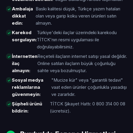
Ambalaja
Baskı kalitesi düşük, Türkçe yazım hataları
dikkat
olan veya garip koku veren ürünleri satın
edin:
almayın.
Karekod
Türkiye'deki ilaçlar üzerindeki karekodu
sorgulayın:
TİTCK'nın resmi uygulaması ile
doğrulayabilirsiniz.
İnternetten
Reçeteli ilaçların internet satışı yasal değildir.
ilaç
Online satılan ilaçların büyük çoğunluğu
almayın:
sahte veya bozulmuştur.
Sosyal medya
"Mucize kür" veya "garantili tedavi"
reklamlarına
vaat eden ürünler çoğunlukla yasadışı
güvenmeyin:
ve zararlıdır.
Şüpheli ürünü
TİTCK Şikayet Hattı: 0 800 314 00 08
bildirin:
(ücretsiz).