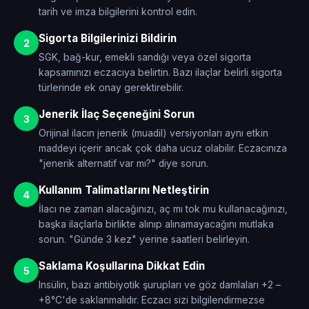
tarih ve imza bilgilerini kontrol edin.
Sigorta Bilgilerinizi Bildirin
2
SGK, bağ-kur, emekli sandığı veya özel sigorta
kapsamınızı eczacıya belirtin. Bazı ilaçlar belirli sigorta
türlerinde ek onay gerektirebilir.
Jenerik İlaç Seçeneğini Sorun
3
Orijinal ilacın jenerik (muadil) versiyonları aynı etkin
maddeyi içerir ancak çok daha ucuz olabilir. Eczacınıza
"jenerik alternatif var mı?" diye sorun.
Kullanım Talimatlarını Netleştirin
4
İlacı ne zaman alacağınızı, aç mı tok mu kullanacağınızı,
başka ilaçlarla birlikte alınıp alınamayacağını mutlaka
sorun. "Günde 3 kez" yerine saatleri belirleyin.
Saklama Koşullarına Dikkat Edin
5
Insülin, bazı antibiyotik şurupları ve göz damlaları +2 –
+8°C'de saklanmalıdır. Eczacı sizi bilgilendirmezse