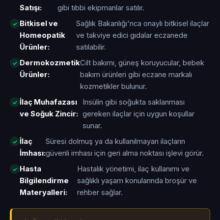
Satışı:
gibi tıbbi ekipmanlar satılır.
Bitkisel ve
Sağlık Bakanlığı'nca onaylı bitkisel ilaçlar
Homeopatik
ve takviye edici gıdalar eczanede
Ürünler:
satılabilir.
Dermokozmetik
Cilt bakımı, güneş koruyucular, bebek
Ürünler:
bakım ürünleri gibi eczane markalı
kozmetikler bulunur.
İlaç Muhafazası
Insülin gibi soğukta saklanması
ve Soğuk Zincir:
gereken ilaçlar için uygun koşullar
sunar.
İlaç
Süresi dolmuş ya da kullanılmayan ilaçların
İmhası:
güvenli imhası için geri alma noktası işlevi görür.
Hasta
Hastalık yönetimi, ilaç kullanımı ve
Bilgilendirme
sağlıklı yaşam konularında broşür ve
Materyalleri:
rehber sağlar.