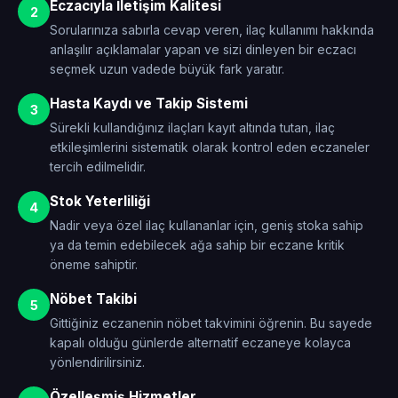
Eczacıyla İletişim Kalitesi
2
Sorularınıza sabırla cevap veren, ilaç kullanımı hakkında
anlaşılır açıklamalar yapan ve sizi dinleyen bir eczacı
seçmek uzun vadede büyük fark yaratır.
Hasta Kaydı ve Takip Sistemi
3
Sürekli kullandığınız ilaçları kayıt altında tutan, ilaç
etkileşimlerini sistematik olarak kontrol eden eczaneler
tercih edilmelidir.
Stok Yeterliliği
4
Nadir veya özel ilaç kullananlar için, geniş stoka sahip
ya da temin edebilecek ağa sahip bir eczane kritik
öneme sahiptir.
Nöbet Takibi
5
Gittiğiniz eczanenin nöbet takvimini öğrenin. Bu sayede
kapalı olduğu günlerde alternatif eczaneye kolayca
yönlendirilirsiniz.
Özelleşmiş Hizmetler