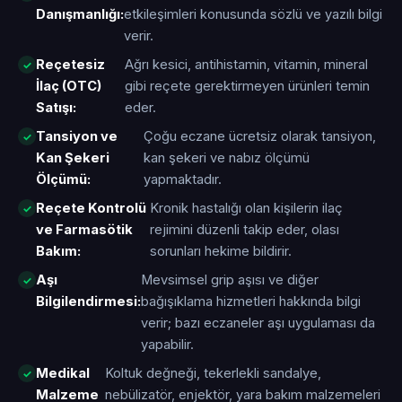
Danışmanlığı:
etkileşimleri konusunda sözlü ve yazılı bilgi
verir.
Reçetesiz
Ağrı kesici, antihistamin, vitamin, mineral
İlaç (OTC)
gibi reçete gerektirmeyen ürünleri temin
Satışı:
eder.
Tansiyon ve
Çoğu eczane ücretsiz olarak tansiyon,
Kan Şekeri
kan şekeri ve nabız ölçümü
Ölçümü:
yapmaktadır.
Reçete Kontrolü
Kronik hastalığı olan kişilerin ilaç
ve Farmasötik
rejimini düzenli takip eder, olası
Bakım:
sorunları hekime bildirir.
Aşı
Mevsimsel grip aşısı ve diğer
Bilgilendirmesi:
bağışıklama hizmetleri hakkında bilgi
verir; bazı eczaneler aşı uygulaması da
yapabilir.
Medikal
Koltuk değneği, tekerlekli sandalye,
Malzeme
nebülizatör, enjektör, yara bakım malzemeleri