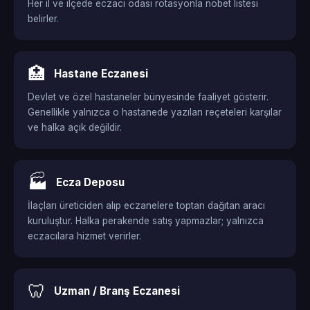
Her il ve ilçede eczacı odası rotasyonla nöbet listesi
belirler.
🏥
Hastane Eczanesi
Devlet ve özel hastaneler bünyesinde faaliyet gösterir.
Genellikle yalnızca o hastanede yazılan reçeteleri karşılar
ve halka açık değildir.
🏭
Ecza Deposu
İlaçları üreticiden alıp eczanelere toptan dağıtan aracı
kuruluştur. Halka perakende satış yapmazlar; yalnızca
eczacılara hizmet verirler.
🦷
Uzman / Branş Eczanesi