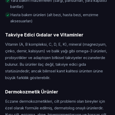
Yara bakım malzemeleri (sargı, pansuman, yara kapatıcı
bantlar)
Hasta bakım ürünleri (alt bezi, hasta bezi, emzirme
aksesuarları)
Takviye Edici Gıdalar ve Vitaminler
Vitamin (A, B kompleksi, C, D, E, K), mineral (magnezyum,
çinko, demir, kalsiyum) ve balık yağı gibi omega-3 ürünleri,
probiyotikler ve adaptojen bitkisel takviyeler eczanelerde
bulunur. Bu ürünler ilaç değil, takviye edici gıda
statüsündedir; ancak bilimsel kanıt kalitesi ürünten ürüne
büyük farklılık gösterebilir.
Dermokozmetik Ürünler
Eczane dermokozmetikleri, cilt problemi olan bireyler için
özel olarak formüle edilmiş, dermatolog onaylı ürünlerdir.
Kuru cilt, egzama, akne, hiperpigmentasyon ve hassas cilt