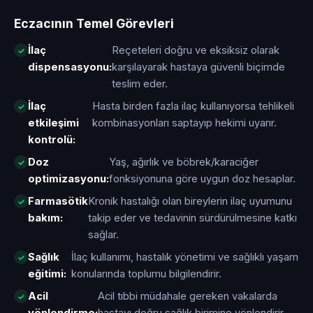
Eczacının Temel Görevleri
İlaç
Reçeteleri doğru ve eksiksiz olarak
dispensasyonu:
karşılayarak hastaya güvenli biçimde
teslim eder.
İlaç
Hasta birden fazla ilaç kullanıyorsa tehlikeli
etkileşimi
kombinasyonları saptayıp hekimi uyarır.
kontrolü:
Doz
Yaş, ağırlık ve böbrek/karaciğer
optimizasyonu:
fonksiyonuna göre uygun doz hesaplar.
Farmasötik
Kronik hastalığı olan bireylerin ilaç uyumunu
bakım:
takip eder ve tedavinin sürdürülmesine katkı
sağlar.
Sağlık
İlaç kullanımı, hastalık yönetimi ve sağlıklı yaşam
eğitimi:
konularında toplumu bilgilendirir.
Acil
Acil tıbbi müdahale gereken vakalarda