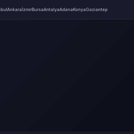
nbul
Ankara
İzmir
Bursa
Antalya
Adana
Konya
Gaziantep