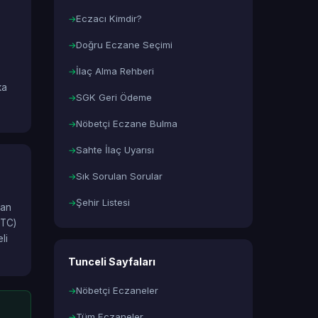
Eczacı Kimdir?
Doğru Eczane Seçimi
İlaç Alma Rehberi
ka
SGK Geri Ödeme
Nöbetçi Eczane Bulma
Sahte İlaç Uyarısı
Sık Sorulan Sorular
Şehir Listesi
lan
OTC)
li
Tunceli Sayfaları
Nöbetçi Eczaneler
Tüm Eczaneler