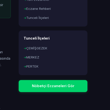
ir
Eczane Rehberi
Tunceli İlçeleri
Tunceli İlçeleri
ÇEMİŞGEZEK
rı
MERKEZ
masında
.
PERTEK
Nöbetçi Eczaneleri Gör
.