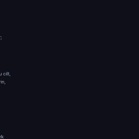
;
 cilt,
in,
rk