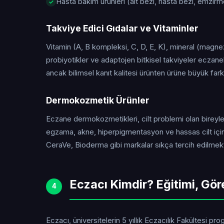
Hasta bakım ürünleri (alt bezi, hasta bezi, emzirm
Takviye Edici Gıdalar ve Vitaminler
Vitamin (A, B kompleksi, C, D, E, K), mineral (magne
probiyotikler ve adaptojen bitkisel takviyeler eczanel
ancak bilimsel kanıt kalitesi ürünten ürüne büyük farklı
Dermokozmetik Ürünler
Eczane dermokozmetikleri, cilt problemi olan bireyler 
egzama, akne, hiperpigmentasyon ve hassas cilt için
CeraVe, Bioderma gibi markalar sıkça tercih edilmekt
Eczacı Kimdir? Eğitimi, Gör
4
Eczacı, üniversitelerin 5 yıllık Eczacılık Fakültesi 