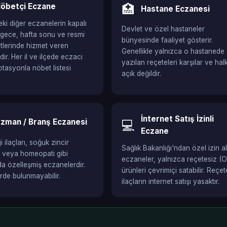
öbetçi Eczane
🏥
Hastane Eczanesi
ki diğer eczanelerin kapalı
Devlet ve özel hastaneler
gece, hafta sonu ve resmi
bünyesinde faaliyet gösterir.
aatlerinde hizmet veren
Genellikle yalnızca o hastanede
ir. Her il ve ilçede eczacı
yazılan reçeteleri karşılar ve hal
otasyonla nöbet listesi
açık değildir.
İnternet Satış İzinli
zman / Branş Eczanesi
💻
Eczane
 ilaçları, soğuk zincir
Sağlık Bakanlığı'ndan özel izin a
i veya homeopati gibi
eczaneler, yalnızca reçetesiz (
da özelleşmiş eczanelerdir.
ürünleri çevrimiçi satabilir. Reçete
erde bulunmayabilir.
ilaçların internet satışı yasaktır.