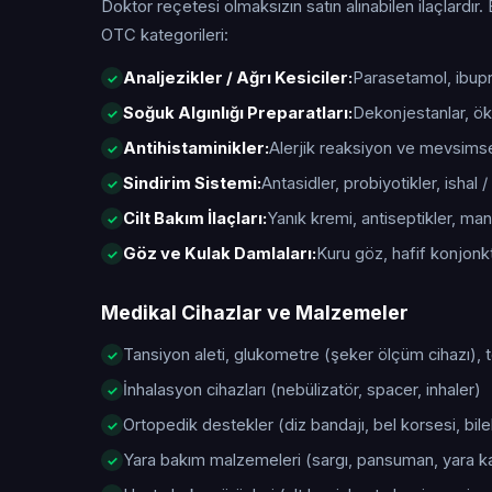
Doktor reçetesi olmaksızın satın alınabilen ilaçlardır. 
OTC kategorileri:
Analjezikler / Ağrı Kesiciler:
Parasetamol, ibupro
Soğuk Algınlığı Preparatları:
Dekonjestanlar, öks
Antihistaminikler:
Alerjik reaksiyon ve mevsimsel 
Sindirim Sistemi:
Antasidler, probiyotikler, ishal / 
Cilt Bakım İlaçları:
Yanık kremi, antiseptikler, manta
Göz ve Kulak Damlaları:
Kuru göz, hafif konjonktiv
Medikal Cihazlar ve Malzemeler
Tansiyon aleti, glukometre (şeker ölçüm cihazı),
İnhalasyon cihazları (nebülizatör, spacer, inhaler)
Ortopedik destekler (diz bandajı, bel korsesi, bile
Yara bakım malzemeleri (sargı, pansuman, yara kap