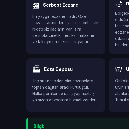
🌙
🏪
N
Serbest Eczane
Bölgede
En yaygın eczane tipidir. Özel
olduğu 
eczacı tarafından işletilir; reçeteli ve
tatil s
reçetesiz ilaçların yanı sıra
eczaned
dermokozmetik, medikal malzeme
odası r
ve takviye ürünleri satışı yapar.
belirler.
🏭
🦷
Ecza Deposu
U
İlaçları üreticiden alıp eczanelere
Onkoloji
toptan dağıtan aracı kuruluştur.
ürünler
Halka perakende satış yapmazlar;
alanlar
yalnızca eczacılara hizmet verirler.
Tüm ill
Bilgi: