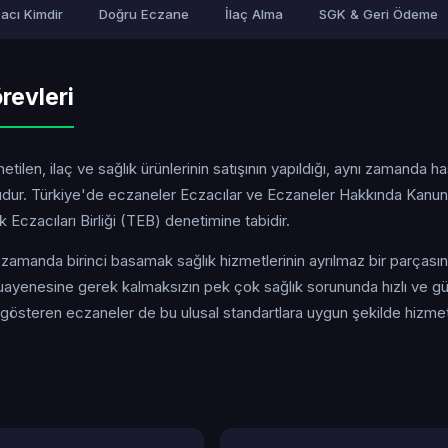
acı Kimdir
Doğru Eczane
İlaç Alma
SGK & Geri Ödeme
revleri
tilen, ilaç ve sağlık ürünlerinin satışının yapıldığı, aynı zamanda h
uşudur. Türkiye'de eczaneler Eczacılar ve Eczaneler Hakkında Kanun
Eczacıları Birliği (TEB) denetimine tabidir.
ı zamanda birinci basamak sağlık hizmetlerinin ayrılmaz bir parçasın
yenesine gerek kalmaksızın pek çok sağlık sorununda hızlı ve güv
t gösteren eczaneler de bu ulusal standartlara uygun şekilde hizme