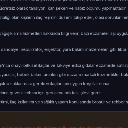
cretsiz olarak tansiyon, kan şekeri ve nabız ölçümü yapmaktadır.
talığı olan kişilerin ilaç rejimini düzenli takip eder, olası sorunları 
ağışıklama hizmetleri hakkında bilgi verir; bazı eczaneler aşı uygu
 sandalye, nebülizatör, enjektör, yara bakım malzemeleri gibi tıbbi
ı'nca onaylı bitkisel ilaçlar ve takviye edici gıdalar eczanede satılabi
uyucular, bebek bakım ürünleri gibi eczane markalı kozmetikler bul
oğukta saklanması gereken ilaçlar için uygun koşullar sunar.
arın güvenli imhası için geri alma noktası işlevi görür.
timi, ilaç kullanımı ve sağlıklı yaşam konularında broşür ve rehber s
iz olduğunda eczacıyla görüşmek ilk adım olsa da kesin teşhis için