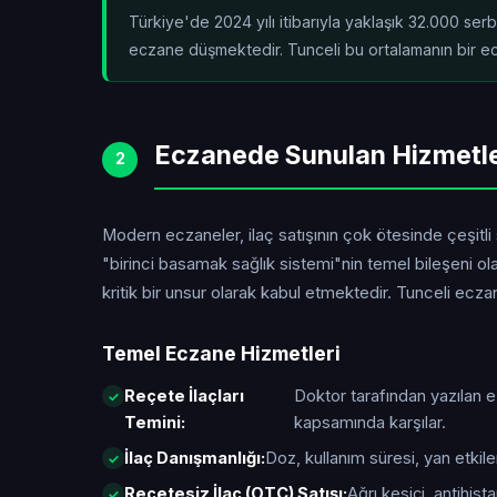
Türkiye'de 2024 yılı itibarıyla yaklaşık 32.000 se
eczane düşmektedir. Tunceli bu ortalamanın
bir e
Eczanede Sunulan Hizmetl
2
Modern eczaneler, ilaç satışının çok ötesinde çeşitli
"birinci basamak sağlık sistemi"nin temel bileşeni o
kritik bir unsur olarak kabul etmektedir. Tunceli ec
Temel Eczane Hizmetleri
Reçete İlaçları
Doktor tarafından yazılan 
Temini:
kapsamında karşılar.
İlaç Danışmanlığı:
Doz, kullanım süresi, yan etkiler
Reçetesiz İlaç (OTC) Satışı:
Ağrı kesici, antihis