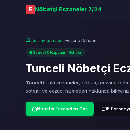
Nöbetçi Eczaneler 7/24
E
Anasayfa
›
Tunceli
›
Eczane Rehberi
Güncel & Kapsamlı Rehber
Tunceli Nöbetçi Ec
Tunceli
'daki eczaneler, nöbetçi eczane bulma
sistemi ve eczacı hizmetleri hakkında bilmeni
Nöbetçi Eczaneleri Gör
15 Eczaneyi