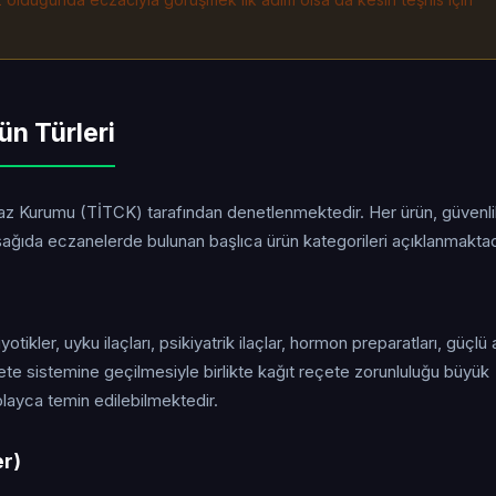
ün Türleri
ihaz Kurumu (TİTCK) tarafından denetlenmektedir. Her ürün, güvenl
ğıda eczanelerde bulunan başlıca ürün kategorileri açıklanmaktad
yotikler, uyku ilaçları, psikiyatrik ilaçlar, hormon preparatları, güçlü 
eçete sistemine geçilmesiyle birlikte kağıt reçete zorunluluğu büyük
layca temin edilebilmektedir.
er)