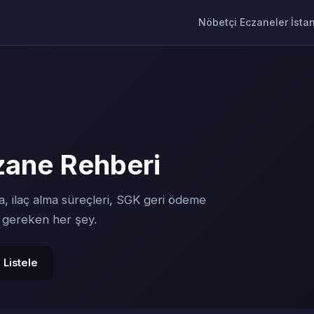
Nöbetçi Eczaneler
İsta
|
zane Rehberi
, ilaç alma süreçleri, SGK geri ödeme
z gereken her şey.
 Listele