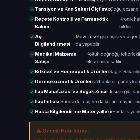
Tansiyon ve Kan Şekeri Ölçümü:
Çoğu eczane ü
Reçete Kontrolü ve Farmasötik
Kronik has
Bakım:
bildirir.
Aşı
Mevsimsel grip aşısı ve diğer b
Bilgilendirmesi:
da yapabilir.
Medikal Malzeme
Koltuk değneği, tekerlekli
Satışı:
ekipmanlar satılır.
Bitkisel ve Homeopatik Ürünler:
Sağlık Bakanlığ
Dermokozmetik Ürünler:
Cilt bakımı, güneş kor
İlaç Muhafazası ve Soğuk Zincir:
Insülin gibi s
İlaç İmhası:
Süresi dolmuş ya da kullanılmayan ilaçl
Hasta Bilgilendirme Materyalleri:
Hastalık yöne
⚠️ Önemli Hatırlatma:
Eczacılar, tıbbi tanı koyamaz. Bir sağlık problemin