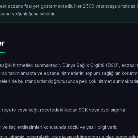
rbest eczane faaliyet göstermektedir. Her 2.500 vatandaşa ortalama b
czane yoğunluğuna sahiptir.
er
 sağlık hizmetleri sunmaktadır. Dünya Sağlık Örgütü (DSÖ), eczacıla
larak tanımlamakta ve eczane hizmetlerini toplum sağlığının korun
zaneleri de bu standartlar doğrultusunda pek çok hizmet sunmaktadır
e-reçete veya kağıt reçetedeki ilaçları SGK veya özel sigorta
 ve ilaç etkileşimleri konusunda sözlü ve yazılı bilgi verir.
tamin, vitamin, mineral gibi reçete gerektirmeyen ürünleri temin eder