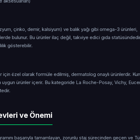
e aksesuarları)
zyum, çinko, demir, kalsiyum) ve balık yağı gibi omega-3 ürünleri,
erde bulunur. Bu ürünler ilaç değil, takviye edici gıda statüsündedir
lık gösterebilir.
için özel olarak formüle edilmiş, dermatolog onaylı ürünlerdir. Kuru
 uygun ürünler içerir. Bu kategoride La Roche-Posay, Vichy, Eucer
edir.
evleri ve Önemi
programını başarıyla tamamlayan, zorunlu staj sürecinden geçen ve Tü