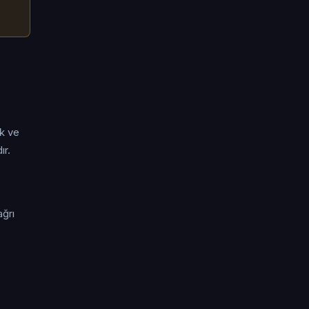
ik ve
ır.
ağrı