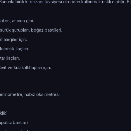
Bununla birlikte eczacı tavsiyesi olmadan kullanmak riskli olabilir. B
fen, aspirin gibi.
ürük şurupları, boğaz pastilleri.
alerjiler için.
kabızlık ilaçları.
r ilaçları.
it ve kulak iltihapları için.
 termometre, nabız oksimetresi
klik)
atıcı bantlar)