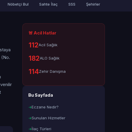
Nöbetçi Bul
Sahte İlaç
SSS
Şehirler
🚨 Acil Hatlar
112
Acil Sağlık
astaya
182
 (No.
ALO Sağlık
114
Zehir Danışma
ı
enilir
t
Bu Sayfada
Eczane Nedir?
Sunulan Hizmetler
İlaç Türleri