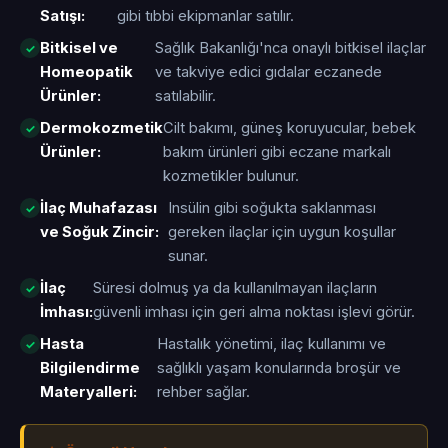
Satışı:
gibi tıbbi ekipmanlar satılır.
Bitkisel ve
Sağlık Bakanlığı'nca onaylı bitkisel ilaçlar
Homeopatik
ve takviye edici gıdalar eczanede
Ürünler:
satılabilir.
Dermokozmetik
Cilt bakımı, güneş koruyucular, bebek
Ürünler:
bakım ürünleri gibi eczane markalı
kozmetikler bulunur.
İlaç Muhafazası
Insülin gibi soğukta saklanması
ve Soğuk Zincir:
gereken ilaçlar için uygun koşullar
sunar.
İlaç
Süresi dolmuş ya da kullanılmayan ilaçların
İmhası:
güvenli imhası için geri alma noktası işlevi görür.
Hasta
Hastalık yönetimi, ilaç kullanımı ve
Bilgilendirme
sağlıklı yaşam konularında broşür ve
Materyalleri:
rehber sağlar.