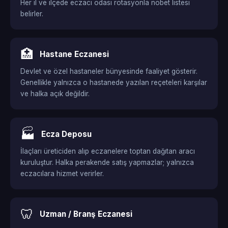
Her il ve ilçede eczacı odası rotasyonla nöbet listesi
belirler.
🏥
Hastane Eczanesi
Devlet ve özel hastaneler bünyesinde faaliyet gösterir.
Genellikle yalnızca o hastanede yazılan reçeteleri karşılar
ve halka açık değildir.
🏭
Ecza Deposu
İlaçları üreticiden alıp eczanelere toptan dağıtan aracı
kuruluştur. Halka perakende satış yapmazlar; yalnızca
eczacılara hizmet verirler.
🦷
Uzman / Branş Eczanesi