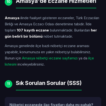
Amasya'de Eczane Hizmetleri
10
Amasya
ilinde faaliyet gösteren eczaneler, Türk Eczacıları
Birliği ve Amasya Eczacı Odası denetimine tabidir. İlde
toplam
107 kayıtlı eczane
bulunmaktadır. Bunlardan
her
gün belirli bir bölümü
nöbet tutmaktadır.
Amasya genelinde ilçe bazlı nöbetçi eczane araması
yapabilir, konumunuza en yakın nöbetçiyi bulabilirsiniz.
Bunun için
Amasya nöbetçi eczane sayfamızı
ya da
ilçe
listesini
inceleyebilirsiniz.
Sık Sorulan Sorular (SSS)
11
Nöbetçi eczanede ilaç fiyatları daha mı pahalı?