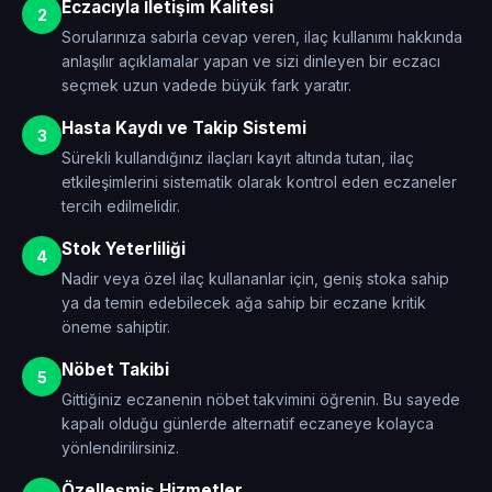
Eczacıyla İletişim Kalitesi
2
Sorularınıza sabırla cevap veren, ilaç kullanımı hakkında
anlaşılır açıklamalar yapan ve sizi dinleyen bir eczacı
seçmek uzun vadede büyük fark yaratır.
Hasta Kaydı ve Takip Sistemi
3
Sürekli kullandığınız ilaçları kayıt altında tutan, ilaç
etkileşimlerini sistematik olarak kontrol eden eczaneler
tercih edilmelidir.
Stok Yeterliliği
4
Nadir veya özel ilaç kullananlar için, geniş stoka sahip
ya da temin edebilecek ağa sahip bir eczane kritik
öneme sahiptir.
Nöbet Takibi
5
Gittiğiniz eczanenin nöbet takvimini öğrenin. Bu sayede
kapalı olduğu günlerde alternatif eczaneye kolayca
yönlendirilirsiniz.
Özelleşmiş Hizmetler