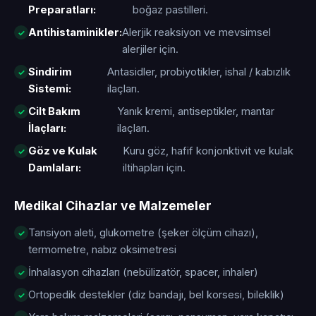
Preparatları:
boğaz pastilleri.
Antihistaminikler:
Alerjik reaksiyon ve mevsimsel
alerjiler için.
Sindirim
Antasidler, probiyotikler, ishal / kabızlık
Sistemi:
ilaçları.
Cilt Bakım
Yanık kremi, antiseptikler, mantar
İlaçları:
ilaçları.
Göz ve Kulak
Kuru göz, hafif konjonktivit ve kulak
Damlaları:
iltihapları için.
Medikal Cihazlar ve Malzemeler
Tansiyon aleti, glukometre (şeker ölçüm cihazı),
termometre, nabız oksimetresi
İnhalasyon cihazları (nebülizatör, spacer, inhaler)
Ortopedik destekler (diz bandajı, bel korsesi, bileklik)