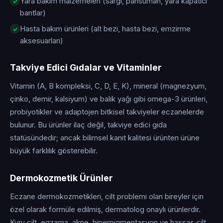
Yara bakım malzemeleri (sargı, pansuman, yara kapatıcı
bantlar)
Hasta bakım ürünleri (alt bezi, hasta bezi, emzirme
aksesuarları)
Takviye Edici Gıdalar ve Vitaminler
Vitamin (A, B kompleksi, C, D, E, K), mineral (magnezyum,
çinko, demir, kalsiyum) ve balık yağı gibi omega-3 ürünleri,
probiyotikler ve adaptojen bitkisel takviyeler eczanelerde
bulunur. Bu ürünler ilaç değil, takviye edici gıda
statüsündedir; ancak bilimsel kanıt kalitesi ürünten ürüne
büyük farklılık gösterebilir.
Dermokozmetik Ürünler
Eczane dermokozmetikleri, cilt problemi olan bireyler için
özel olarak formüle edilmiş, dermatolog onaylı ürünlerdir.
Kuru cilt, egzama, akne, hiperpigmentasyon ve hassas cilt