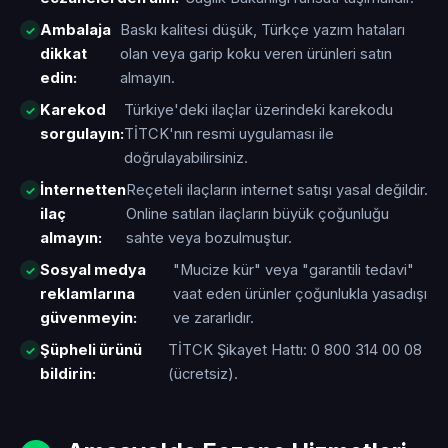
Ambalaja
Baskı kalitesi düşük, Türkçe yazım hataları
dikkat
olan veya garip koku veren ürünleri satın
edin:
almayın.
Karekod
Türkiye'deki ilaçlar üzerindeki karekodu
sorgulayın:
TİTCK'nın resmi uygulaması ile
doğrulayabilirsiniz.
İnternetten
Reçeteli ilaçların internet satışı yasal değildir.
ilaç
Online satılan ilaçların büyük çoğunluğu
almayın:
sahte veya bozulmuştur.
Sosyal medya
"Mucize kür" veya "garantili tedavi"
reklamlarına
vaat eden ürünler çoğunlukla yasadışı
güvenmeyin:
ve zararlıdır.
Şüpheli ürünü
TİTCK Şikayet Hattı: 0 800 314 00 08
bildirin:
(ücretsiz).