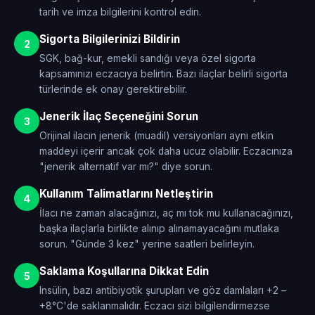
tarih ve imza bilgilerini kontrol edin.
Sigorta Bilgilerinizi Bildirin
2
SGK, bağ-kur, emekli sandığı veya özel sigorta
kapsamınızı eczacıya belirtin. Bazı ilaçlar belirli sigorta
türlerinde ek onay gerektirebilir.
Jenerik İlaç Seçeneğini Sorun
3
Orijinal ilacın jenerik (muadil) versiyonları aynı etkin
maddeyi içerir ancak çok daha ucuz olabilir. Eczacınıza
"jenerik alternatif var mı?" diye sorun.
Kullanım Talimatlarını Netleştirin
4
İlacı ne zaman alacağınızı, aç mı tok mu kullanacağınızı,
başka ilaçlarla birlikte alınıp alınamayacağını mutlaka
sorun. "Günde 3 kez" yerine saatleri belirleyin.
Saklama Koşullarına Dikkat Edin
5
Insülin, bazı antibiyotik şurupları ve göz damlaları +2 –
+8°C'de saklanmalıdır. Eczacı sizi bilgilendirmezse