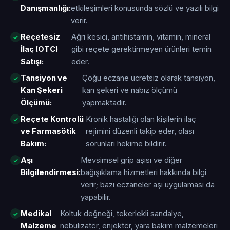
Danışmanlığı:
etkileşimleri konusunda sözlü ve yazılı bilgi
verir.
Reçetesiz
Ağrı kesici, antihistamin, vitamin, mineral
İlaç (OTC)
gibi reçete gerektirmeyen ürünleri temin
Satışı:
eder.
Tansiyon ve
Çoğu eczane ücretsiz olarak tansiyon,
Kan Şekeri
kan şekeri ve nabız ölçümü
Ölçümü:
yapmaktadır.
Reçete Kontrolü
Kronik hastalığı olan kişilerin ilaç
ve Farmasötik
rejimini düzenli takip eder, olası
Bakım:
sorunları hekime bildirir.
Aşı
Mevsimsel grip aşısı ve diğer
Bilgilendirmesi:
bağışıklama hizmetleri hakkında bilgi
verir; bazı eczaneler aşı uygulaması da
yapabilir.
Medikal
Koltuk değneği, tekerlekli sandalye,
Malzeme
nebülizatör, enjektör, yara bakım malzemeleri