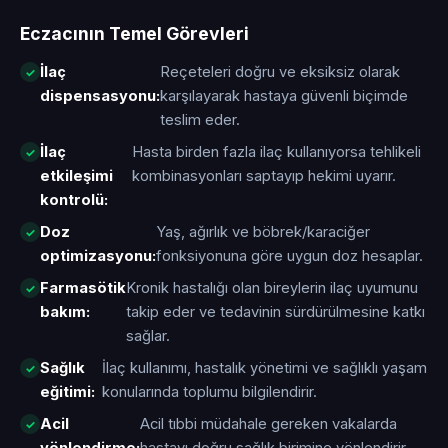
Eczacının Temel Görevleri
İlaç
Reçeteleri doğru ve eksiksiz olarak
dispensasyonu:
karşılayarak hastaya güvenli biçimde
teslim eder.
İlaç
Hasta birden fazla ilaç kullanıyorsa tehlikeli
etkileşimi
kombinasyonları saptayıp hekimi uyarır.
kontrolü:
Doz
Yaş, ağırlık ve böbrek/karaciğer
optimizasyonu:
fonksiyonuna göre uygun doz hesaplar.
Farmasötik
Kronik hastalığı olan bireylerin ilaç uyumunu
bakım:
takip eder ve tedavinin sürdürülmesine katkı
sağlar.
Sağlık
İlaç kullanımı, hastalık yönetimi ve sağlıklı yaşam
eğitimi:
konularında toplumu bilgilendirir.
Acil
Acil tıbbi müdahale gereken vakalarda