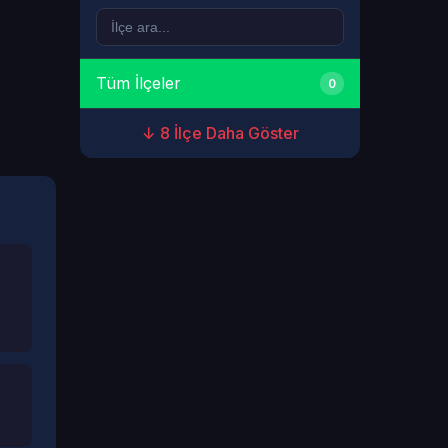
Tüm İlçeler
0
↓ 8 İlçe Daha Göster