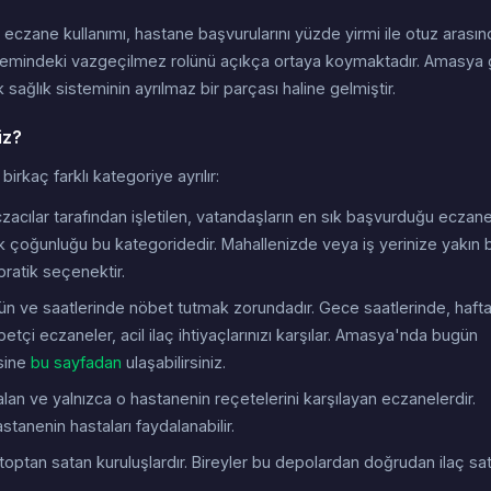
eczane kullanımı, hastane başvurularını yüzde yirmi ile otuz arasın
sistemindeki vazgeçilmez rolünü açıkça ortaya koymaktadır. Amasya 
sağlık sisteminin ayrılmaz bir parçası haline gelmiştir.
iz?
rkaç farklı kategoriye ayrılır:
acılar tarafından işletilen, vatandaşların en sık başvurduğu eczan
 çoğunluğu bu kategoridedir. Mahallenizde veya iş yerinize yakın b
 pratik seçenektir.
gün ve saatlerinde nöbet tutmak zorundadır. Gece saatlerinde, haft
etçi eczaneler, acil ilaç ihtiyaçlarınızı karşılar. Amasya'nda bugün
esine
bu sayfadan
ulaşabilirsiniz.
n ve yalnızca o hastanenin reçetelerini karşılayan eczanelerdir.
stanenin hastaları faydalanabilir.
toptan satan kuruluşlardır. Bireyler bu depolardan doğrudan ilaç sat