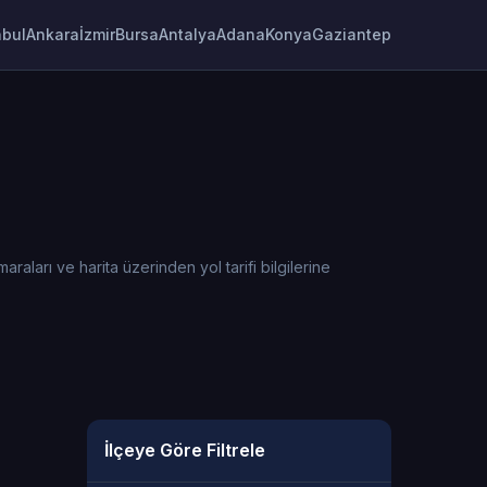
nbul
Ankara
İzmir
Bursa
Antalya
Adana
Konya
Gaziantep
aları ve harita üzerinden yol tarifi bilgilerine
İlçeye Göre Filtrele