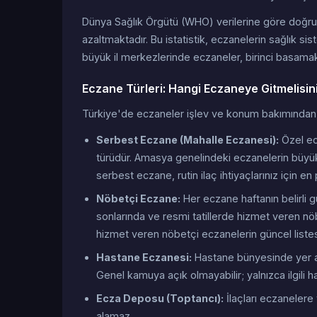
Dünya Sağlık Örgütü (WHO) verilerine göre doğru 
azaltmaktadır. Bu istatistik, eczanelerin sağlık 
büyük il merkezlerinde eczaneler, birinci basamak 
Eczane Türleri: Hangi Eczaneye Gitmelisin
Türkiye'de eczaneler işlev ve konum bakımından bi
Serbest Eczane (Mahalle Eczanesi):
Özel ecz
türüdür. Amasya genelindeki eczanelerin büyük
serbest eczane, rutin ilaç ihtiyaçlarınız için en
Nöbetçi Eczane:
Her eczane haftanın belirli 
sonlarında ve resmi tatillerde hizmet veren nöb
hizmet veren nöbetçi eczanelerin güncel list
Hastane Eczanesi:
Hastane bünyesinde yer ala
Genel kamuya açık olmayabilir; yalnızca ilgili ha
Ecza Deposu (Toptancı):
İlaçları eczanelere 
alamaz.