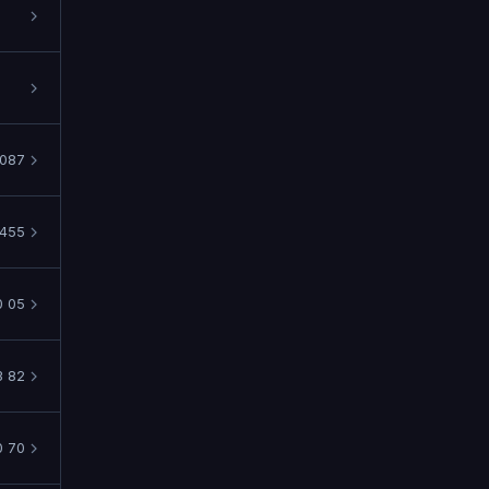
1087
455
0 05
3 82
0 70