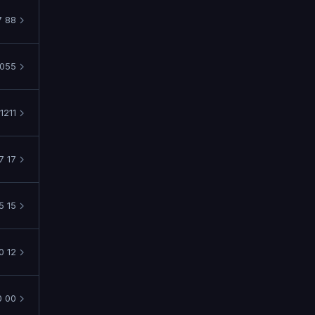
7 88
1055
1211
7 17
5 15
0 12
0 00