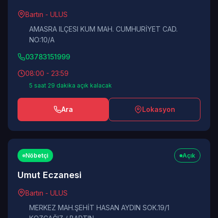
Bartın - ULUS
AMASRA ILÇESI KUM MAH. CUMHURİYET CAD.
NO:10/A
03783151999
08:00 - 23:59
5 saat 29 dakika açık kalacak
Ara
Lokasyon
Nöbetçi
Açık
Umut Eczanesi
Bartın - ULUS
MERKEZ MAH.ŞEHİT HASAN AYDIN SOK.19/1