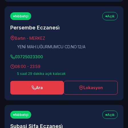
Nöbetçi
Açık
Persembe Eczanesi̇
Bartın - MERKEZ
YENİ MAH.UĞURMUMCU CD.NO:12/A
03725023300
08:00 - 23:59
5 saat 29 dakika açık kalacak
Ara
Lokasyon
Nöbetçi
Açık
Subasi Sifa Eczanesi̇