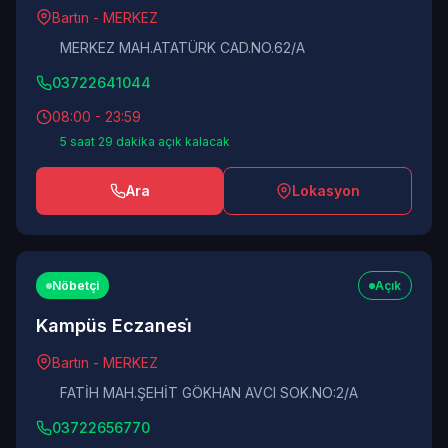
Bartın - MERKEZ
MERKEZ MAH.ATATÜRK CAD.NO.62/A
03722641044
08:00 - 23:59
5 saat 29 dakika açık kalacak
Ara
Lokasyon
Nöbetçi
Açık
Kampüs Eczanesi̇
Bartın - MERKEZ
FATİH MAH.ŞEHİT GÖKHAN AVCI SOK.NO:2/A
03722656770