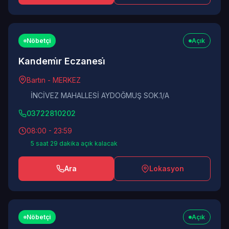
Nöbetçi
Açık
Kandemi̇r Eczanesi̇
Bartın - MERKEZ
İNCİVEZ MAHALLESİ AYDOĞMUŞ SOK.1/A
03722810202
08:00 - 23:59
5 saat 29 dakika açık kalacak
Ara
Lokasyon
Nöbetçi
Açık