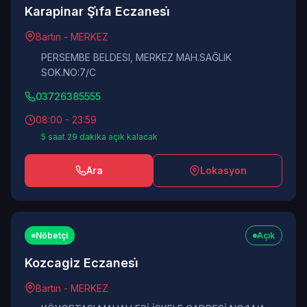
Karapinar Şi̇fa Eczanesi̇
Bartın - MERKEZ
PERSEMBE BELDESI, MERKEZ MAH.SAĞLIK
SOK.NO:7/C
03726385555
08:00 - 23:59
5 saat 29 dakika açık kalacak
Ara
Lokasyon
Nöbetçi
Açık
Kozcagiz Eczanesi̇
Bartın - MERKEZ