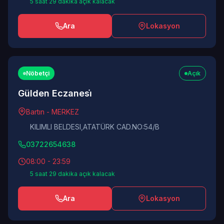
5 saat 29 dakika açık kalacak
Ara
Lokasyon
Nöbetçi
Açık
Gülden Eczanesi̇
Bartın - MERKEZ
KILIMLI BELDESI,ATATÜRK CAD.NO:54/B
03722654638
08:00 - 23:59
5 saat 29 dakika açık kalacak
Ara
Lokasyon