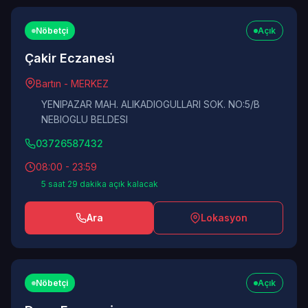
Nöbetçi
Açık
Çakir Eczanesi̇
Bartın - MERKEZ
YENIPAZAR MAH. ALIKADIOGULLARI SOK. NO:5/B
NEBIOGLU BELDESI
03726587432
08:00 - 23:59
5 saat 29 dakika açık kalacak
Ara
Lokasyon
Nöbetçi
Açık