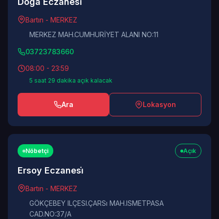
Doga Eczanesi̇
Bartın - MERKEZ
MERKEZ MAH.CUMHURİYET ALANI NO:11
03723783660
08:00 - 23:59
5 saat 29 dakika açık kalacak
Ara
Lokasyon
Nöbetçi
Açık
Ersoy Eczanesi̇
Bartın - MERKEZ
GÖKÇEBEY ILÇESI.ÇARSı MAH.ISMETPASA
CAD.NO:37/A