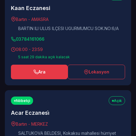
Kaan Eczanesi
Bartın - AMASRA
BARTIN ILI ULUS ILÇESI UGURMUMCU SOK.NO:6/A
03784161066
08:00 - 23:59
5 saat 29 dakika açık kalacak
Ara
Lokasyon
Nöbetçi
Açık
Acar Eczanesi̇
Bartın - MERKEZ
SALTUKOVA BELDESI, Kokaksu mahallesi hürriyet