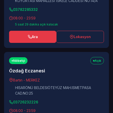
KÖYORTASI MAHALLESİ İSKELE CADDESİ NO:14/A
03782285332
08:00 - 23:59
5 saat 29 dakika açık kalacak
Ara
Lokasyon
Nöbetçi
Açık
Özdağ Eczanesi
Bartın - MERKEZ
HISARÖNÜ BELDESIÖTEYÜZ MAH.ISMETPASA
CAD.NO:25
03726232226
08:00 - 23:59