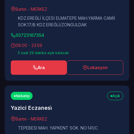
Bartın - MERKEZ
KDZ.EREĞLİ İLÇESİ ELMATEPE MAH.YARMA CAMİİ
SOK.17/B KDZ.EREĞLİ/ZONGULDAK
03723167354
08:00 - 23:59
5 saat 29 dakika açık kalacak
Ara
Lokasyon
Nöbetçi
Açık
Yazici Eczanesi̇
Bartın - MERKEZ
TEPEBESI MAH. YAPKENT SOK. NO:141/C