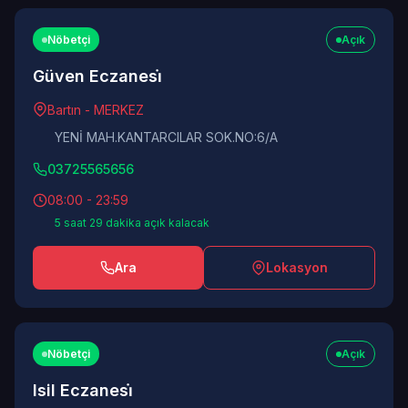
Nöbetçi
Açık
Güven Eczanesi̇
Bartın - MERKEZ
YENİ MAH.KANTARCILAR SOK.NO:6/A
03725565656
08:00 - 23:59
5 saat 29 dakika açık kalacak
Ara
Lokasyon
Nöbetçi
Açık
Isil Eczanesi̇