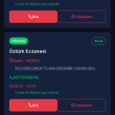
5 saat 29 dakika açık kalacak
Ara
Lokasyon
Nöbetçi
Açık
Öztürk Eczanesi̇
Bartın - MERKEZ
KDZ.EREGLIMÜFTÜ MAH.ERDEMIR CAD.NO:38/c
03723238792
08:00 - 23:59
5 saat 29 dakika açık kalacak
Ara
Lokasyon