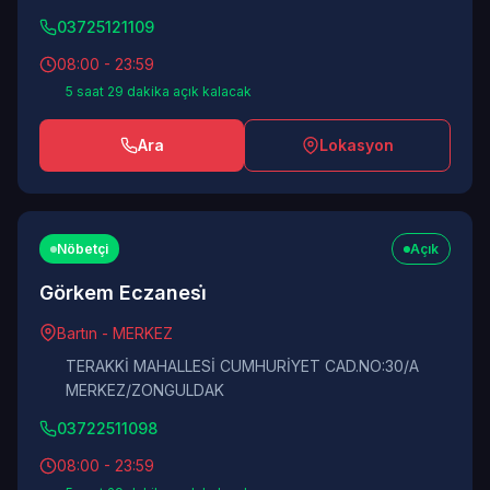
03725121109
08:00 - 23:59
5 saat 29 dakika açık kalacak
Ara
Lokasyon
Nöbetçi
Açık
Görkem Eczanesi̇
Bartın - MERKEZ
TERAKKİ MAHALLESİ CUMHURİYET CAD.NO:30/A
MERKEZ/ZONGULDAK
03722511098
08:00 - 23:59