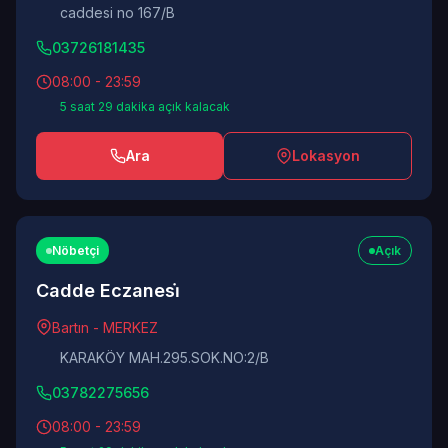
caddesi no 167/B
03726181435
08:00 - 23:59
5 saat 29 dakika açık kalacak
Ara
Lokasyon
Nöbetçi
Açık
Cadde Eczanesi̇
Bartın - MERKEZ
KARAKÖY MAH.295.SOK.NO:2/B
03782275656
08:00 - 23:59