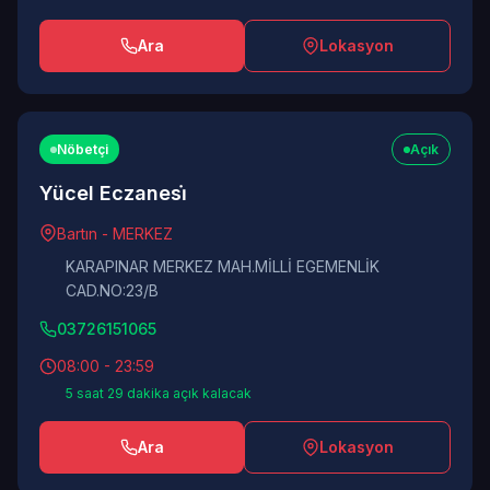
Ara
Lokasyon
Nöbetçi
Açık
Yücel Eczanesi̇
Bartın - MERKEZ
KARAPINAR MERKEZ MAH.MİLLİ EGEMENLİK
CAD.NO:23/B
03726151065
08:00 - 23:59
5 saat 29 dakika açık kalacak
Ara
Lokasyon