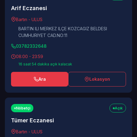
Arif Eczanesi
Bartın - ULUS
BARTIN ILI MERKEZ ILÇE KOZCAGIZ BELDESI
CUMHURIYET CAD.NO:11
03782332648
08:00 - 23:59
16 saat 54 dakika açık kalacak
Ara
Lokasyon
Nöbetçi
Açık
Tümer Eczanesi
Bartın - ULUS