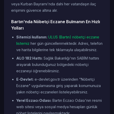
veya Kurban Bayramı'nda dahi her vatandaşın ilaç
erişimini güvence altına alır.
Bartın'nda Nöbetçi Eczane Bulmanın En Hızlı
Yolları
Sitemizi kullanın:
ULUS (Bartın) nöbetçi eczane
listemiz
her gün güncellenmektedir. Adres, telefon
ve harita bilgilerine tek tıklamayla ulaşabilirsiniz.
ALO 182 Hattı:
Sağlık Bakanlığı'nın SABİM hattını
arayarak bulunduğunuz bölgedeki nöbetçi
eczaneyi öğrenebilirsiniz.
E-Devlet:
e-devlet.gov.tr üzerinden "Nöbetçi
Eczane" uygulamasına giriş yaparak konumunuza
yakın nöbetçi eczaneleri listeleyebilirsiniz.
Yerel Eczacı Odası:
Bartın Eczacı Odası'nın resmi
web sitesi veya sosyal medya hesapları günlük
nöbet listelerini paylaşmaktadır.