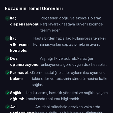
Eczacının Temel Görevleri
İlaç
Reçeteleri doğru ve eksiksiz olarak
dispensasyonu:
karşılayarak hastaya güvenli biçimde
teslim eder.
İlaç
Hasta birden fazla ilaç kullanıyorsa tehlikeli
etkileşimi
kombinasyonları saptayıp hekimi uyarır.
kontrolü:
Doz
Yaş, ağırlık ve böbrek/karaciğer
optimizasyonu:
fonksiyonuna göre uygun doz hesaplar.
Farmasötik
Kronik hastalığı olan bireylerin ilaç uyumunu
bakım:
takip eder ve tedavinin sürdürülmesine katkı
sağlar.
Sağlık
İlaç kullanımı, hastalık yönetimi ve sağlıklı yaşam
eğitimi:
konularında toplumu bilgilendirir.
Acil
Acil tıbbi müdahale gereken vakalarda