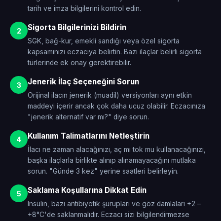
tarih ve imza bilgilerini kontrol edin.
Sigorta Bilgilerinizi Bildirin
2
SGK, bağ-kur, emekli sandığı veya özel sigorta
kapsamınızı eczacıya belirtin. Bazı ilaçlar belirli sigorta
türlerinde ek onay gerektirebilir.
Jenerik İlaç Seçeneğini Sorun
3
Orijinal ilacın jenerik (muadil) versiyonları aynı etkin
maddeyi içerir ancak çok daha ucuz olabilir. Eczacınıza
"jenerik alternatif var mı?" diye sorun.
Kullanım Talimatlarını Netleştirin
4
İlacı ne zaman alacağınızı, aç mı tok mu kullanacağınızı,
başka ilaçlarla birlikte alınıp alınamayacağını mutlaka
sorun. "Günde 3 kez" yerine saatleri belirleyin.
Saklama Koşullarına Dikkat Edin
5
Insülin, bazı antibiyotik şurupları ve göz damlaları +2 –
+8°C'de saklanmalıdır. Eczacı sizi bilgilendirmezse