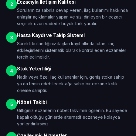
Eczacıyla İletişim Kalitesi
2
Sorularınıza sabırla cevap veren, ilaç kullanımı hakkında
anlaşılır açıklamalar yapan ve sizi dinleyen bir eczacı
seçmek uzun vadede büyük fark yaratır.
Hasta Kaydı ve Takip Sistemi
3
Sürekli kullandığınız ilaçları kayıt altında tutan, ilaç
etkileşimlerini sistematik olarak kontrol eden eczaneler
tercih edilmelidir.
Stok Yeterliliği
4
Nadir veya özel ilaç kullananlar için, geniş stoka sahip
ya da temin edebilecek ağa sahip bir eczane kritik
öneme sahiptir.
Nöbet Takibi
5
Gittiğiniz eczanenin nöbet takvimini öğrenin. Bu sayede
kapalı olduğu günlerde alternatif eczaneye kolayca
yönlendirilirsiniz.
Özelleşmiş Hizmetler