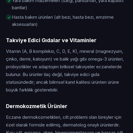
Yara bakım malzemeleri (sargı, pansuman, yara kapatıcı
bantlar)
Hasta bakım ürünleri (alt bezi, hasta bezi, emzirme
aksesuarları)
Takviye Edici Gıdalar ve Vitaminler
Vitamin (A, B kompleksi, C, D, E, K), mineral (magnezyum,
çinko, demir, kalsiyum) ve balık yağı gibi omega-3 ürünleri,
probiyotikler ve adaptojen bitkisel takviyeler eczanelerde
bulunur. Bu ürünler ilaç değil, takviye edici gıda
statüsündedir; ancak bilimsel kanıt kalitesi ürünten ürüne
büyük farklılık gösterebilir.
Dermokozmetik Ürünler
Eczane dermokozmetikleri, cilt problemi olan bireyler için
özel olarak formüle edilmiş, dermatolog onaylı ürünlerdir.
Kuru cilt, egzama, akne, hiperpigmentasyon ve hassas cilt