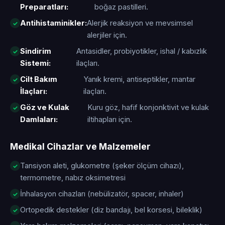
Preparatları:
boğaz pastilleri.
Antihistaminikler:
Alerjik reaksiyon ve mevsimsel
alerjiler için.
Sindirim
Antasidler, probiyotikler, ishal / kabızlık
Sistemi:
ilaçları.
Cilt Bakım
Yanık kremi, antiseptikler, mantar
İlaçları:
ilaçları.
Göz ve Kulak
Kuru göz, hafif konjonktivit ve kulak
Damlaları:
iltihapları için.
Medikal Cihazlar ve Malzemeler
Tansiyon aleti, glukometre (şeker ölçüm cihazı),
termometre, nabız oksimetresi
İnhalasyon cihazları (nebülizatör, spacer, inhaler)
Ortopedik destekler (diz bandajı, bel korsesi, bileklik)