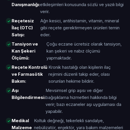
Danışmanlığı:
etkileşimleri konusunda sözlü ve yazılı bilgi
verir.
Reçetesiz
Ağrı kesici, antihistamin, vitamin, mineral
İlaç (OTC)
gibi reçete gerektirmeyen ürünleri temin
Satışı:
eder.
Tansiyon ve
Çoğu eczane ücretsiz olarak tansiyon,
Kan Şekeri
kan şekeri ve nabız ölçümü
Ölçümü:
yapmaktadır.
Reçete Kontrolü
Kronik hastalığı olan kişilerin ilaç
ve Farmasötik
rejimini düzenli takip eder, olası
Bakım:
sorunları hekime bildirir.
Aşı
Mevsimsel grip aşısı ve diğer
Bilgilendirmesi:
bağışıklama hizmetleri hakkında bilgi
verir; bazı eczaneler aşı uygulaması da
yapabilir.
Medikal
Koltuk değneği, tekerlekli sandalye,
Malzeme
nebülizatör, enjektör, yara bakım malzemeleri