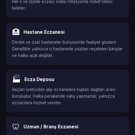
Her il ve ilçede eczacı odası rotasyonla nöbet listesi
belirler.
🏥
Hastane Eczanesi
Devlet ve özel hastaneler bünyesinde faaliyet gösterir.
Genellikle yalnızca o hastanede yazılan reçeteleri karşılar
ve halka açık değildir.
🏭
Ecza Deposu
İlaçları üreticiden alıp eczanelere toptan dağıtan aracı
kuruluştur. Halka perakende satış yapmazlar; yalnızca
eczacılara hizmet verirler.
🦷
Uzman / Branş Eczanesi