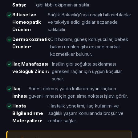
Satışı:
gibi tıbbi ekipmanlar satılır.
Bitkisel ve
Sağlık Bakanlığı'nca onaylı bitkisel ilaçlar
Homeopatik
ve takviye edici gıdalar eczanede
Ürünler:
satılabilir.
Dermokozmetik
Cilt bakımı, güneş koruyucular, bebek
Ürünler:
bakım ürünleri gibi eczane markalı
kozmetikler bulunur.
İlaç Muhafazası
Insülin gibi soğukta saklanması
ve Soğuk Zincir:
gereken ilaçlar için uygun koşullar
sunar.
İlaç
Süresi dolmuş ya da kullanılmayan ilaçların
İmhası:
güvenli imhası için geri alma noktası işlevi görür.
Hasta
Hastalık yönetimi, ilaç kullanımı ve
Bilgilendirme
sağlıklı yaşam konularında broşür ve
Materyalleri:
rehber sağlar.