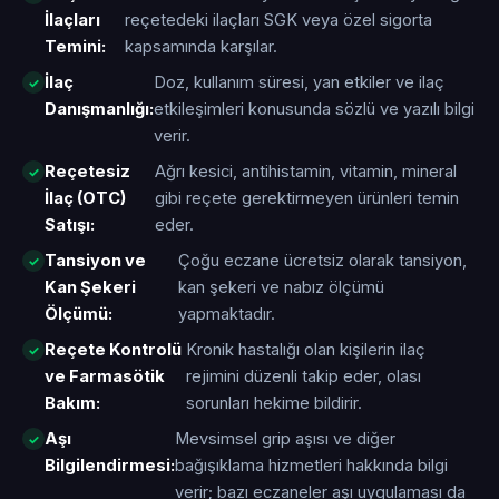
İlaçları
reçetedeki ilaçları SGK veya özel sigorta
Temini:
kapsamında karşılar.
İlaç
Doz, kullanım süresi, yan etkiler ve ilaç
Danışmanlığı:
etkileşimleri konusunda sözlü ve yazılı bilgi
verir.
Reçetesiz
Ağrı kesici, antihistamin, vitamin, mineral
İlaç (OTC)
gibi reçete gerektirmeyen ürünleri temin
Satışı:
eder.
Tansiyon ve
Çoğu eczane ücretsiz olarak tansiyon,
Kan Şekeri
kan şekeri ve nabız ölçümü
Ölçümü:
yapmaktadır.
Reçete Kontrolü
Kronik hastalığı olan kişilerin ilaç
ve Farmasötik
rejimini düzenli takip eder, olası
Bakım:
sorunları hekime bildirir.
Aşı
Mevsimsel grip aşısı ve diğer
Bilgilendirmesi:
bağışıklama hizmetleri hakkında bilgi
verir; bazı eczaneler aşı uygulaması da