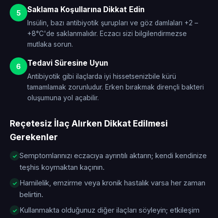
Saklama Koşullarına Dikkat Edin
5
Insülin, bazı antibiyotik şurupları ve göz damlaları +2 –
+8°C'de saklanmalıdır. Eczacı sizi bilgilendirmezse
mutlaka sorun.
Tedavi Süresine Uyun
6
Antibiyotik gibi ilaçlarda iyi hissetsenizbile kürü
tamamlamak zorunludur. Erken bırakmak dirençli bakteri
oluşumuna yol açabilir.
Reçetesiz İlaç Alırken Dikkat Edilmesi
Gerekenler
Semptomlarınızı eczacıya ayrıntılı aktarın; kendi kendinize
teşhis koymaktan kaçının.
Hamilelik, emzirme veya kronik hastalık varsa her zaman
belirtin.
Kullanmakta olduğunuz diğer ilaçları söyleyin; etkileşim