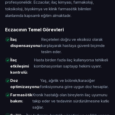
profesyonelidir. Eczacılar; ilaç kimyası, farmakoloji,
toksikoloji, biyokimya ve klinik farmasötik bilimleri
alanlarında kapsamlı eğitim almaktadır.
Eczacının Temel Görevleri
İlaç
Reçeteleri doğru ve eksiksiz olarak
dispensasyonu:
karşılayarak hastaya güvenli biçimde
teslim eder.
İlaç
Hasta birden fazla ilaç kullanıyorsa tehlikeli
etkileşimi
kombinasyonları saptayıp hekimi uyarır.
kontrolü:
Doz
Yaş, ağırlık ve böbrek/karaciğer
optimizasyonu:
fonksiyonuna göre uygun doz hesaplar.
Farmasötik
Kronik hastalığı olan bireylerin ilaç uyumunu
bakım:
takip eder ve tedavinin sürdürülmesine katkı
sağlar.