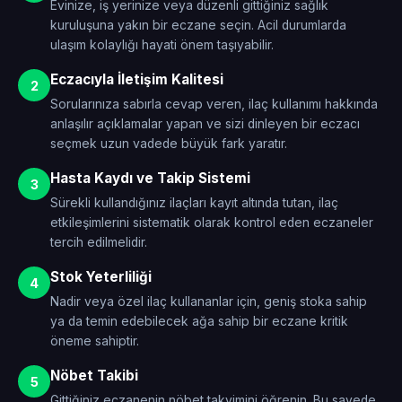
Evinize, iş yerinize veya düzenli gittiğiniz sağlık
kuruluşuna yakın bir eczane seçin. Acil durumlarda
ulaşım kolaylığı hayati önem taşıyabilir.
Eczacıyla İletişim Kalitesi
2
Sorularınıza sabırla cevap veren, ilaç kullanımı hakkında
anlaşılır açıklamalar yapan ve sizi dinleyen bir eczacı
seçmek uzun vadede büyük fark yaratır.
Hasta Kaydı ve Takip Sistemi
3
Sürekli kullandığınız ilaçları kayıt altında tutan, ilaç
etkileşimlerini sistematik olarak kontrol eden eczaneler
tercih edilmelidir.
Stok Yeterliliği
4
Nadir veya özel ilaç kullananlar için, geniş stoka sahip
ya da temin edebilecek ağa sahip bir eczane kritik
öneme sahiptir.
Nöbet Takibi
5
Gittiğiniz eczanenin nöbet takvimini öğrenin. Bu sayede