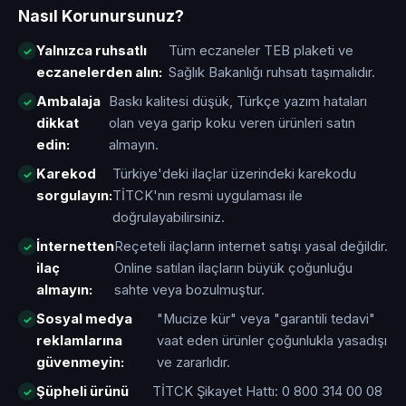
Nasıl Korunursunuz?
Yalnızca ruhsatlı
Tüm eczaneler TEB plaketi ve
eczanelerden alın:
Sağlık Bakanlığı ruhsatı taşımalıdır.
Ambalaja
Baskı kalitesi düşük, Türkçe yazım hataları
dikkat
olan veya garip koku veren ürünleri satın
edin:
almayın.
Karekod
Türkiye'deki ilaçlar üzerindeki karekodu
sorgulayın:
TİTCK'nın resmi uygulaması ile
doğrulayabilirsiniz.
İnternetten
Reçeteli ilaçların internet satışı yasal değildir.
ilaç
Online satılan ilaçların büyük çoğunluğu
almayın:
sahte veya bozulmuştur.
Sosyal medya
"Mucize kür" veya "garantili tedavi"
reklamlarına
vaat eden ürünler çoğunlukla yasadışı
güvenmeyin:
ve zararlıdır.
Şüpheli ürünü
TİTCK Şikayet Hattı: 0 800 314 00 08