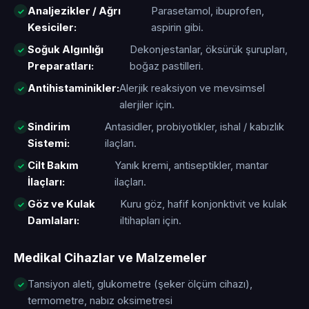
Analjezikler / Ağrı
Parasetamol, ibuprofen,
Kesiciler:
aspirin gibi.
Soğuk Algınlığı
Dekonjestanlar, öksürük şurupları,
Preparatları:
boğaz pastilleri.
Antihistaminikler:
Alerjik reaksiyon ve mevsimsel
alerjiler için.
Sindirim
Antasidler, probiyotikler, ishal / kabızlık
Sistemi:
ilaçları.
Cilt Bakım
Yanık kremi, antiseptikler, mantar
İlaçları:
ilaçları.
Göz ve Kulak
Kuru göz, hafif konjonktivit ve kulak
Damlaları:
iltihapları için.
Medikal Cihazlar ve Malzemeler
Tansiyon aleti, glukometre (şeker ölçüm cihazı),
termometre, nabız oksimetresi