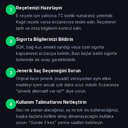
Reçetenizi Hazırlayın
1
E-reçete için yalnızca TC kimlik numaranız yeterlidir.
Kağıt reçete varsa eczaneciye teslim edin. Reçetenin
tarih ve imza bilgilerini kontrol edin.
Sigorta Bilgilerinizi Bildirin
2
SGK, bağ-kur, emekli sandığı veya özel sigorta
kapsamınızı eczacıya belirtin. Bazı ilaçlar belirli sigorta
türlerinde ek onay gerektirebilir.
Jenerik İlaç Seçeneğini Sorun
3
Orijinal ilacın jenerik (muadil) versiyonları aynı etkin
maddeyi içerir ancak çok daha ucuz olabilir. Eczacınıza
"jenerik alternatif var mı?" diye sorun.
Kullanım Talimatlarını Netleştirin
4
İlacı ne zaman alacağınızı, aç mı tok mu kullanacağınızı,
başka ilaçlarla birlikte alınıp alınamayacağını mutlaka
sorun. "Günde 3 kez" yerine saatleri belirleyin.