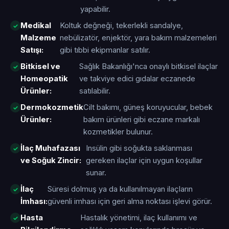
yapabilir.
Medikal
Koltuk değneği, tekerlekli sandalye,
Malzeme
nebülizatör, enjektör, yara bakım malzemeleri
Satışı:
gibi tıbbi ekipmanlar satılır.
Bitkisel ve
Sağlık Bakanlığı'nca onaylı bitkisel ilaçlar
Homeopatik
ve takviye edici gıdalar eczanede
Ürünler:
satılabilir.
Dermokozmetik
Cilt bakımı, güneş koruyucular, bebek
Ürünler:
bakım ürünleri gibi eczane markalı
kozmetikler bulunur.
İlaç Muhafazası
Insülin gibi soğukta saklanması
ve Soğuk Zincir:
gereken ilaçlar için uygun koşullar
sunar.
İlaç
Süresi dolmuş ya da kullanılmayan ilaçların
İmhası:
güvenli imhası için geri alma noktası işlevi görür.
Hasta
Hastalık yönetimi, ilaç kullanımı ve