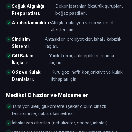
Soğuk Algınlığı
Dekonjestanlar, öksürük şurupları,
Preparatları:
boğaz pastilleri.
Antihistaminikler:
Alerjik reaksiyon ve mevsimsel
alerjiler için.
Sindirim
Antasidler, probiyotikler, ishal / kabızlık
Sistemi:
ilaçları.
Cilt Bakım
Yanık kremi, antiseptikler, mantar
İlaçları:
ilaçları.
Göz ve Kulak
Kuru göz, hafif konjonktivit ve kulak
Damlaları:
iltihapları için.
Medikal Cihazlar ve Malzemeler
Tansiyon aleti, glukometre (şeker ölçüm cihazı),
termometre, nabız oksimetresi
İnhalasyon cihazları (nebülizatör, spacer, inhaler)