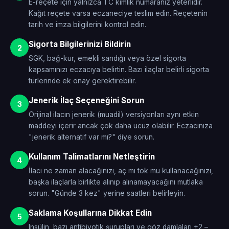
E-reçete için yalnızca TC kimlik numaranız yeterlidir.
Kağıt reçete varsa eczaneciye teslim edin. Reçetenin
tarih ve imza bilgilerini kontrol edin.
Sigorta Bilgilerinizi Bildirin
2
SGK, bağ-kur, emekli sandığı veya özel sigorta
kapsamınızı eczacıya belirtin. Bazı ilaçlar belirli sigorta
türlerinde ek onay gerektirebilir.
Jenerik İlaç Seçeneğini Sorun
3
Orijinal ilacın jenerik (muadil) versiyonları aynı etkin
maddeyi içerir ancak çok daha ucuz olabilir. Eczacınıza
"jenerik alternatif var mı?" diye sorun.
Kullanım Talimatlarını Netleştirin
4
İlacı ne zaman alacağınızı, aç mı tok mu kullanacağınızı,
başka ilaçlarla birlikte alınıp alınamayacağını mutlaka
sorun. "Günde 3 kez" yerine saatleri belirleyin.
Saklama Koşullarına Dikkat Edin
5
Insülin, bazı antibiyotik şurupları ve göz damlaları +2 –