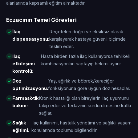
alanlarında kapsamlı eğitim almaktadır.
Eczacının Temel Görevleri
İlaç
Reçeteleri doğru ve eksiksiz olarak
dispensasyonu:
karşılayarak hastaya güvenli biçimde
teslim eder.
İlaç
Hasta birden fazla ilaç kullanıyorsa tehlikeli
etkileşimi
kombinasyonları saptayıp hekimi uyarır.
kontrolü:
Doz
Yaş, ağırlık ve böbrek/karaciğer
optimizasyonu:
fonksiyonuna göre uygun doz hesaplar.
Farmasötik
Kronik hastalığı olan bireylerin ilaç uyumunu
bakım:
takip eder ve tedavinin sürdürülmesine katkı
sağlar.
Sağlık
İlaç kullanımı, hastalık yönetimi ve sağlıklı yaşam
eğitimi:
konularında toplumu bilgilendirir.