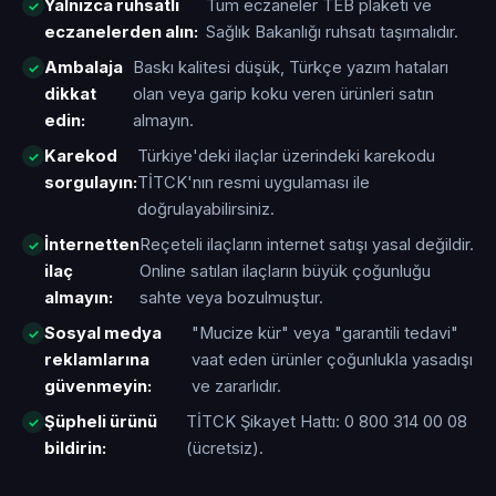
Yalnızca ruhsatlı
Tüm eczaneler TEB plaketi ve
eczanelerden alın:
Sağlık Bakanlığı ruhsatı taşımalıdır.
Ambalaja
Baskı kalitesi düşük, Türkçe yazım hataları
dikkat
olan veya garip koku veren ürünleri satın
edin:
almayın.
Karekod
Türkiye'deki ilaçlar üzerindeki karekodu
sorgulayın:
TİTCK'nın resmi uygulaması ile
doğrulayabilirsiniz.
İnternetten
Reçeteli ilaçların internet satışı yasal değildir.
ilaç
Online satılan ilaçların büyük çoğunluğu
almayın:
sahte veya bozulmuştur.
Sosyal medya
"Mucize kür" veya "garantili tedavi"
reklamlarına
vaat eden ürünler çoğunlukla yasadışı
güvenmeyin:
ve zararlıdır.
Şüpheli ürünü
TİTCK Şikayet Hattı: 0 800 314 00 08
bildirin:
(ücretsiz).