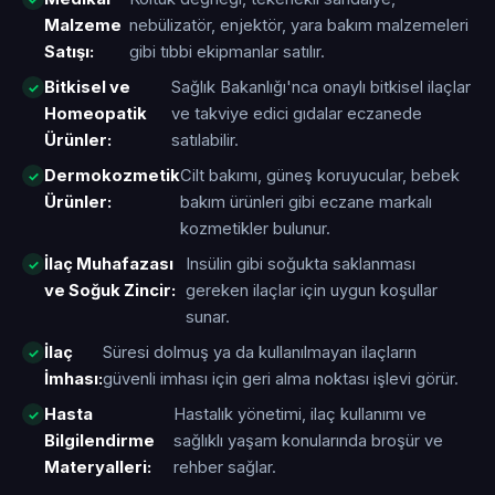
Malzeme
nebülizatör, enjektör, yara bakım malzemeleri
Satışı:
gibi tıbbi ekipmanlar satılır.
Bitkisel ve
Sağlık Bakanlığı'nca onaylı bitkisel ilaçlar
Homeopatik
ve takviye edici gıdalar eczanede
Ürünler:
satılabilir.
Dermokozmetik
Cilt bakımı, güneş koruyucular, bebek
Ürünler:
bakım ürünleri gibi eczane markalı
kozmetikler bulunur.
İlaç Muhafazası
Insülin gibi soğukta saklanması
ve Soğuk Zincir:
gereken ilaçlar için uygun koşullar
sunar.
İlaç
Süresi dolmuş ya da kullanılmayan ilaçların
İmhası:
güvenli imhası için geri alma noktası işlevi görür.
Hasta
Hastalık yönetimi, ilaç kullanımı ve
Bilgilendirme
sağlıklı yaşam konularında broşür ve
Materyalleri:
rehber sağlar.