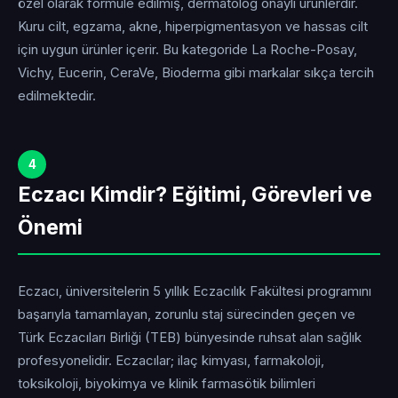
özel olarak formüle edilmiş, dermatolog onaylı ürünlerdir.
Kuru cilt, egzama, akne, hiperpigmentasyon ve hassas cilt
için uygun ürünler içerir. Bu kategoride La Roche-Posay,
Vichy, Eucerin, CeraVe, Bioderma gibi markalar sıkça tercih
edilmektedir.
4
Eczacı Kimdir? Eğitimi, Görevleri ve
Önemi
Eczacı, üniversitelerin 5 yıllık Eczacılık Fakültesi programını
başarıyla tamamlayan, zorunlu staj sürecinden geçen ve
Türk Eczacıları Birliği (TEB) bünyesinde ruhsat alan sağlık
profesyonelidir. Eczacılar; ilaç kimyası, farmakoloji,
toksikoloji, biyokimya ve klinik farmasötik bilimleri