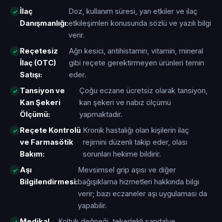
İlaç
Doz, kullanım süresi, yan etkiler ve ilaç
Danışmanlığı:
etkileşimleri konusunda sözlü ve yazılı bilgi
verir.
Reçetesiz
Ağrı kesici, antihistamin, vitamin, mineral
İlaç (OTC)
gibi reçete gerektirmeyen ürünleri temin
Satışı:
eder.
Tansiyon ve
Çoğu eczane ücretsiz olarak tansiyon,
Kan Şekeri
kan şekeri ve nabız ölçümü
Ölçümü:
yapmaktadır.
Reçete Kontrolü
Kronik hastalığı olan kişilerin ilaç
ve Farmasötik
rejimini düzenli takip eder, olası
Bakım:
sorunları hekime bildirir.
Aşı
Mevsimsel grip aşısı ve diğer
Bilgilendirmesi:
bağışıklama hizmetleri hakkında bilgi
verir; bazı eczaneler aşı uygulaması da
yapabilir.
Medikal
Koltuk değneği, tekerlekli sandalye,