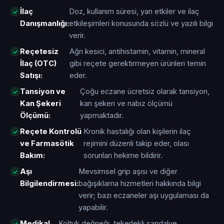
İlaç
Doz, kullanım süresi, yan etkiler ve ilaç
Danışmanlığı:
etkileşimleri konusunda sözlü ve yazılı bilgi
verir.
Reçetesiz
Ağrı kesici, antihistamin, vitamin, mineral
İlaç (OTC)
gibi reçete gerektirmeyen ürünleri temin
Satışı:
eder.
Tansiyon ve
Çoğu eczane ücretsiz olarak tansiyon,
Kan Şekeri
kan şekeri ve nabız ölçümü
Ölçümü:
yapmaktadır.
Reçete Kontrolü
Kronik hastalığı olan kişilerin ilaç
ve Farmasötik
rejimini düzenli takip eder, olası
Bakım:
sorunları hekime bildirir.
Aşı
Mevsimsel grip aşısı ve diğer
Bilgilendirmesi:
bağışıklama hizmetleri hakkında bilgi
verir; bazı eczaneler aşı uygulaması da
yapabilir.
Medikal
Koltuk değneği, tekerlekli sandalye,