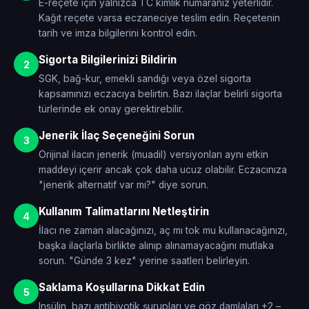
E-reçete için yalnızca TC kimlik numaranız yeterlidir.
Kağıt reçete varsa eczaneciye teslim edin. Reçetenin
tarih ve imza bilgilerini kontrol edin.
Sigorta Bilgilerinizi Bildirin
2
SGK, bağ-kur, emekli sandığı veya özel sigorta
kapsamınızı eczacıya belirtin. Bazı ilaçlar belirli sigorta
türlerinde ek onay gerektirebilir.
Jenerik İlaç Seçeneğini Sorun
3
Orijinal ilacın jenerik (muadil) versiyonları aynı etkin
maddeyi içerir ancak çok daha ucuz olabilir. Eczacınıza
"jenerik alternatif var mı?" diye sorun.
Kullanım Talimatlarını Netleştirin
4
İlacı ne zaman alacağınızı, aç mı tok mu kullanacağınızı,
başka ilaçlarla birlikte alınıp alınamayacağını mutlaka
sorun. "Günde 3 kez" yerine saatleri belirleyin.
Saklama Koşullarına Dikkat Edin
5
Insülin, bazı antibiyotik şurupları ve göz damlaları +2 –