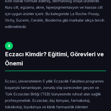
özel olarak formüle edilmiş, dermatolog onaylı ürünlerdir.
Kuru cilt, egzama, akne, hiperpigmentasyon ve hassas cilt
için uygun ürünler içerir. Bu kategoride La Roche-Posay,
Vichy, Eucerin, CeraVe, Bioderma gibi markalar sıkça tercih
edilmektedir.
4
Eczacı Kimdir? Eğitimi, Görevleri ve
Önemi
Eczacı, üniversitelerin 5 yıllık Eczacılık Fakültesi programını
başarıyla tamamlayan, zorunlu staj sürecinden geçen ve
Türk Eczacıları Birliği (TEB) bünyesinde ruhsat alan sağlık
profesyonelidir. Eczacılar; ilaç kimyası, farmakoloji,
toksikoloji, biyokimya ve klinik farmasötik bilimleri