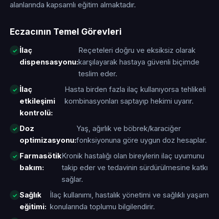
alanlarında kapsamlı eğitim almaktadır.
Eczacının Temel Görevleri
İlaç
Reçeteleri doğru ve eksiksiz olarak
dispensasyonu:
karşılayarak hastaya güvenli biçimde
teslim eder.
İlaç
Hasta birden fazla ilaç kullanıyorsa tehlikeli
etkileşimi
kombinasyonları saptayıp hekimi uyarır.
kontrolü:
Doz
Yaş, ağırlık ve böbrek/karaciğer
optimizasyonu:
fonksiyonuna göre uygun doz hesaplar.
Farmasötik
Kronik hastalığı olan bireylerin ilaç uyumunu
bakım:
takip eder ve tedavinin sürdürülmesine katkı
sağlar.
Sağlık
İlaç kullanımı, hastalık yönetimi ve sağlıklı yaşam
eğitimi:
konularında toplumu bilgilendirir.