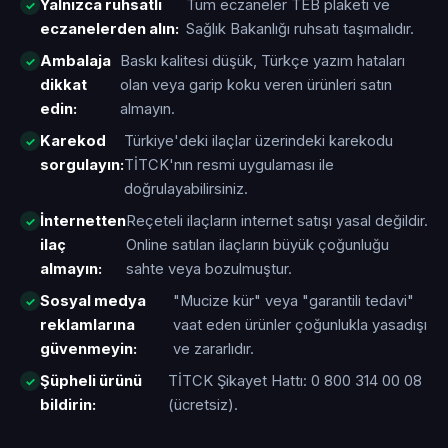
Yalnızca ruhsatlı
Tüm eczaneler TEB plaketi ve
eczanelerden alın:
Sağlık Bakanlığı ruhsatı taşımalıdır.
Ambalaja
Baskı kalitesi düşük, Türkçe yazım hataları
dikkat
olan veya garip koku veren ürünleri satın
edin:
almayın.
Karekod
Türkiye'deki ilaçlar üzerindeki karekodu
sorgulayın:
TİTCK'nın resmi uygulaması ile
doğrulayabilirsiniz.
İnternetten
Reçeteli ilaçların internet satışı yasal değildir.
ilaç
Online satılan ilaçların büyük çoğunluğu
almayın:
sahte veya bozulmuştur.
Sosyal medya
"Mucize kür" veya "garantili tedavi"
reklamlarına
vaat eden ürünler çoğunlukla yasadışı
güvenmeyin:
ve zararlıdır.
Şüpheli ürünü
TİTCK Şikayet Hattı: 0 800 314 00 08
bildirin:
(ücretsiz).