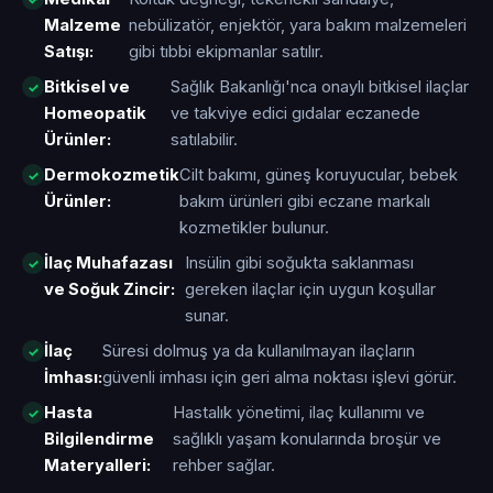
Malzeme
nebülizatör, enjektör, yara bakım malzemeleri
Satışı:
gibi tıbbi ekipmanlar satılır.
Bitkisel ve
Sağlık Bakanlığı'nca onaylı bitkisel ilaçlar
Homeopatik
ve takviye edici gıdalar eczanede
Ürünler:
satılabilir.
Dermokozmetik
Cilt bakımı, güneş koruyucular, bebek
Ürünler:
bakım ürünleri gibi eczane markalı
kozmetikler bulunur.
İlaç Muhafazası
Insülin gibi soğukta saklanması
ve Soğuk Zincir:
gereken ilaçlar için uygun koşullar
sunar.
İlaç
Süresi dolmuş ya da kullanılmayan ilaçların
İmhası:
güvenli imhası için geri alma noktası işlevi görür.
Hasta
Hastalık yönetimi, ilaç kullanımı ve
Bilgilendirme
sağlıklı yaşam konularında broşür ve
Materyalleri:
rehber sağlar.