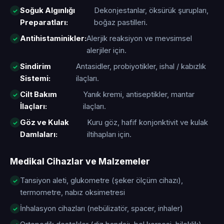
Soğuk Algınlığı
Dekonjestanlar, öksürük şurupları,
Preparatları:
boğaz pastilleri.
Antihistaminikler:
Alerjik reaksiyon ve mevsimsel
alerjiler için.
Sindirim
Antasidler, probiyotikler, ishal / kabızlık
Sistemi:
ilaçları.
Cilt Bakım
Yanık kremi, antiseptikler, mantar
İlaçları:
ilaçları.
Göz ve Kulak
Kuru göz, hafif konjonktivit ve kulak
Damlaları:
iltihapları için.
Medikal Cihazlar ve Malzemeler
Tansiyon aleti, glukometre (şeker ölçüm cihazı),
termometre, nabız oksimetresi
İnhalasyon cihazları (nebülizatör, spacer, inhaler)