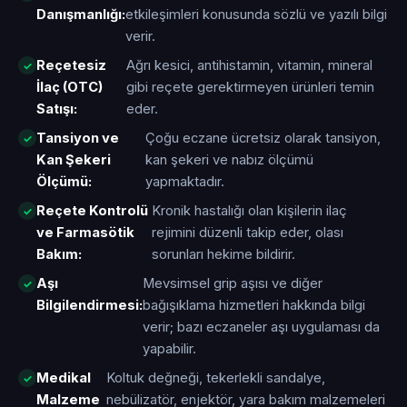
Danışmanlığı:
etkileşimleri konusunda sözlü ve yazılı bilgi
verir.
Reçetesiz
Ağrı kesici, antihistamin, vitamin, mineral
İlaç (OTC)
gibi reçete gerektirmeyen ürünleri temin
Satışı:
eder.
Tansiyon ve
Çoğu eczane ücretsiz olarak tansiyon,
Kan Şekeri
kan şekeri ve nabız ölçümü
Ölçümü:
yapmaktadır.
Reçete Kontrolü
Kronik hastalığı olan kişilerin ilaç
ve Farmasötik
rejimini düzenli takip eder, olası
Bakım:
sorunları hekime bildirir.
Aşı
Mevsimsel grip aşısı ve diğer
Bilgilendirmesi:
bağışıklama hizmetleri hakkında bilgi
verir; bazı eczaneler aşı uygulaması da
yapabilir.
Medikal
Koltuk değneği, tekerlekli sandalye,
Malzeme
nebülizatör, enjektör, yara bakım malzemeleri