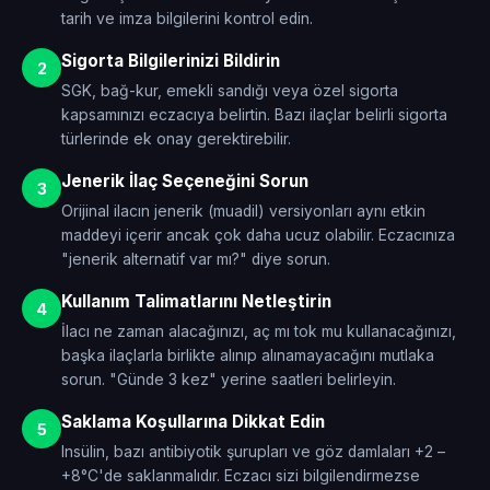
tarih ve imza bilgilerini kontrol edin.
Sigorta Bilgilerinizi Bildirin
2
SGK, bağ-kur, emekli sandığı veya özel sigorta
kapsamınızı eczacıya belirtin. Bazı ilaçlar belirli sigorta
türlerinde ek onay gerektirebilir.
Jenerik İlaç Seçeneğini Sorun
3
Orijinal ilacın jenerik (muadil) versiyonları aynı etkin
maddeyi içerir ancak çok daha ucuz olabilir. Eczacınıza
"jenerik alternatif var mı?" diye sorun.
Kullanım Talimatlarını Netleştirin
4
İlacı ne zaman alacağınızı, aç mı tok mu kullanacağınızı,
başka ilaçlarla birlikte alınıp alınamayacağını mutlaka
sorun. "Günde 3 kez" yerine saatleri belirleyin.
Saklama Koşullarına Dikkat Edin
5
Insülin, bazı antibiyotik şurupları ve göz damlaları +2 –
+8°C'de saklanmalıdır. Eczacı sizi bilgilendirmezse