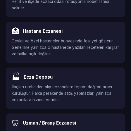
Her il ve ilçede eczacı odası rotasyonla nöbet listesi
belirler.
🏥
Hastane Eczanesi
Devlet ve özel hastaneler bünyesinde faaliyet gösterir.
Genellikle yalnızca o hastanede yazılan reçeteleri karşılar
ve halka açık değildir.
🏭
Ecza Deposu
İlaçları üreticiden alıp eczanelere toptan dağıtan aracı
kuruluştur. Halka perakende satış yapmazlar; yalnızca
eczacılara hizmet verirler.
🦷
Uzman / Branş Eczanesi