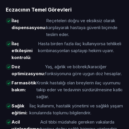
Eczacının Temel Görevleri
İlaç
Reçeteleri doğru ve eksiksiz olarak
dispensasyonu:
karşılayarak hastaya güvenli biçimde
teslim eder.
İlaç
Hasta birden fazla ilaç kullanıyorsa tehlikeli
etkileşimi
kombinasyonları saptayıp hekimi uyarır.
kontrolü:
Doz
Yaş, ağırlık ve böbrek/karaciğer
optimizasyonu:
fonksiyonuna göre uygun doz hesaplar.
Farmasötik
Kronik hastalığı olan bireylerin ilaç uyumunu
bakım:
takip eder ve tedavinin sürdürülmesine katkı
sağlar.
Sağlık
İlaç kullanımı, hastalık yönetimi ve sağlıklı yaşam
eğitimi:
konularında toplumu bilgilendirir.
Acil
Acil tıbbi müdahale gereken vakalarda