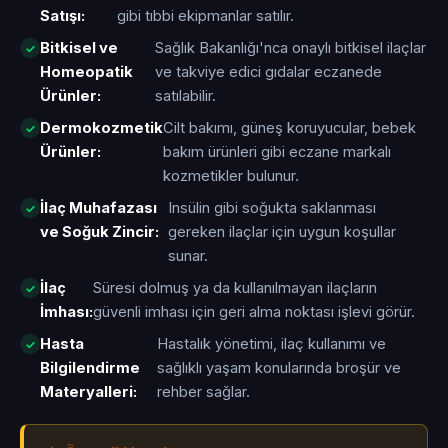
Satışı:
gibi tıbbi ekipmanlar satılır.
Bitkisel ve
Sağlık Bakanlığı'nca onaylı bitkisel ilaçlar
Homeopatik
ve takviye edici gıdalar eczanede
Ürünler:
satılabilir.
Dermokozmetik
Cilt bakımı, güneş koruyucular, bebek
Ürünler:
bakım ürünleri gibi eczane markalı
kozmetikler bulunur.
İlaç Muhafazası
Insülin gibi soğukta saklanması
ve Soğuk Zincir:
gereken ilaçlar için uygun koşullar
sunar.
İlaç
Süresi dolmuş ya da kullanılmayan ilaçların
İmhası:
güvenli imhası için geri alma noktası işlevi görür.
Hasta
Hastalık yönetimi, ilaç kullanımı ve
Bilgilendirme
sağlıklı yaşam konularında broşür ve
Materyalleri:
rehber sağlar.