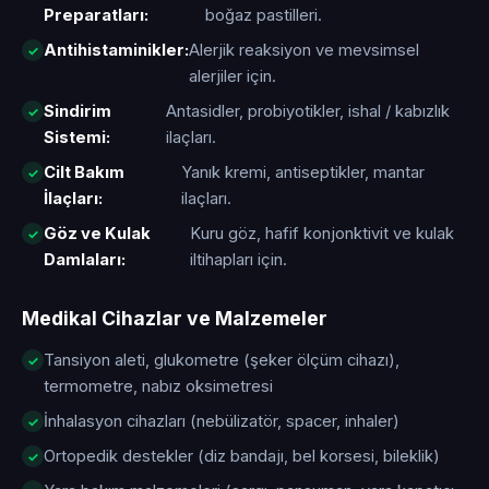
Preparatları:
boğaz pastilleri.
Antihistaminikler:
Alerjik reaksiyon ve mevsimsel
alerjiler için.
Sindirim
Antasidler, probiyotikler, ishal / kabızlık
Sistemi:
ilaçları.
Cilt Bakım
Yanık kremi, antiseptikler, mantar
İlaçları:
ilaçları.
Göz ve Kulak
Kuru göz, hafif konjonktivit ve kulak
Damlaları:
iltihapları için.
Medikal Cihazlar ve Malzemeler
Tansiyon aleti, glukometre (şeker ölçüm cihazı),
termometre, nabız oksimetresi
İnhalasyon cihazları (nebülizatör, spacer, inhaler)
Ortopedik destekler (diz bandajı, bel korsesi, bileklik)