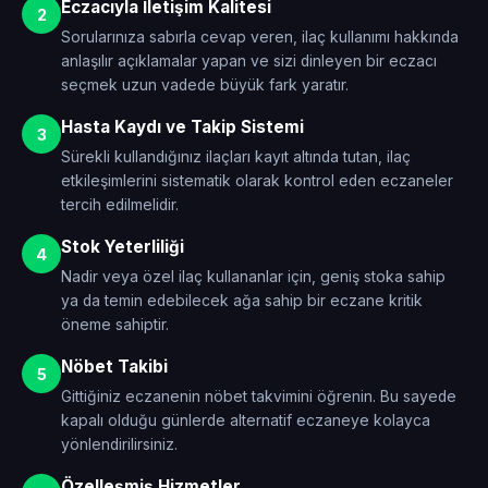
Eczacıyla İletişim Kalitesi
2
Sorularınıza sabırla cevap veren, ilaç kullanımı hakkında
anlaşılır açıklamalar yapan ve sizi dinleyen bir eczacı
seçmek uzun vadede büyük fark yaratır.
Hasta Kaydı ve Takip Sistemi
3
Sürekli kullandığınız ilaçları kayıt altında tutan, ilaç
etkileşimlerini sistematik olarak kontrol eden eczaneler
tercih edilmelidir.
Stok Yeterliliği
4
Nadir veya özel ilaç kullananlar için, geniş stoka sahip
ya da temin edebilecek ağa sahip bir eczane kritik
öneme sahiptir.
Nöbet Takibi
5
Gittiğiniz eczanenin nöbet takvimini öğrenin. Bu sayede
kapalı olduğu günlerde alternatif eczaneye kolayca
yönlendirilirsiniz.
Özelleşmiş Hizmetler