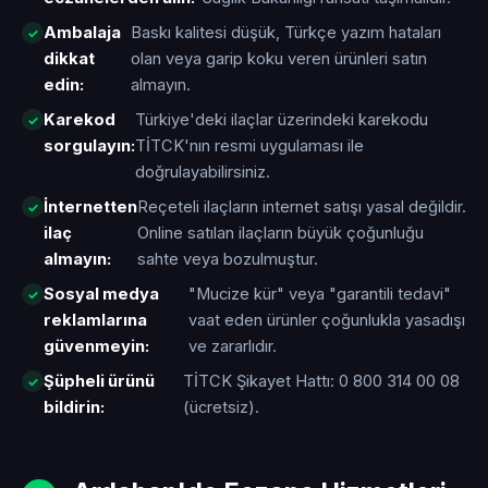
Ambalaja
Baskı kalitesi düşük, Türkçe yazım hataları
dikkat
olan veya garip koku veren ürünleri satın
edin:
almayın.
Karekod
Türkiye'deki ilaçlar üzerindeki karekodu
sorgulayın:
TİTCK'nın resmi uygulaması ile
doğrulayabilirsiniz.
İnternetten
Reçeteli ilaçların internet satışı yasal değildir.
ilaç
Online satılan ilaçların büyük çoğunluğu
almayın:
sahte veya bozulmuştur.
Sosyal medya
"Mucize kür" veya "garantili tedavi"
reklamlarına
vaat eden ürünler çoğunlukla yasadışı
güvenmeyin:
ve zararlıdır.
Şüpheli ürünü
TİTCK Şikayet Hattı: 0 800 314 00 08
bildirin:
(ücretsiz).