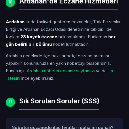
Ardahan'de Eczane Hizmetleri
10
Ardahan
ilinde faaliyet gösteren eczaneler, Türk Eczacıları
Birliği ve Ardahan Eczacı Odası denetimine tabidir. İlde
toplam
23 kayıtlı eczane
bulunmaktadır. Bunlardan
her
gün belirli bir bölümü
nöbet tutmaktadır.
Ardahan genelinde ilçe bazlı nöbetçi eczane araması
yapabilir, konumunuza en yakın nöbetçiyi bulabilirsiniz.
Bunun için
Ardahan nöbetçi eczane sayfamızı
ya da
ilçe
listesini
inceleyebilirsiniz.
Sık Sorulan Sorular (SSS)
11
Nöbetçi eczanede ilaç fiyatları daha mı pahalı?