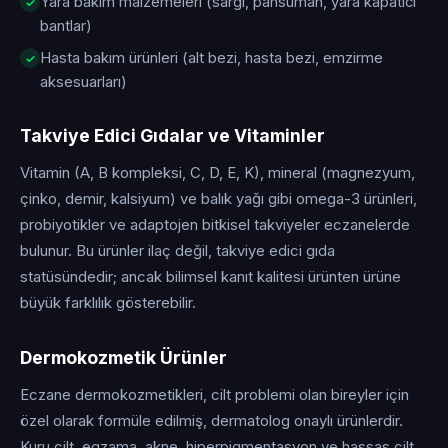
Yara bakım malzemeleri (sargı, pansuman, yara kapatıcı
bantlar)
Hasta bakım ürünleri (alt bezi, hasta bezi, emzirme
aksesuarları)
Takviye Edici Gıdalar ve Vitaminler
Vitamin (A, B kompleksi, C, D, E, K), mineral (magnezyum,
çinko, demir, kalsiyum) ve balık yağı gibi omega-3 ürünleri,
probiyotikler ve adaptojen bitkisel takviyeler eczanelerde
bulunur. Bu ürünler ilaç değil, takviye edici gıda
statüsündedir; ancak bilimsel kanıt kalitesi ürünten ürüne
büyük farklılık gösterebilir.
Dermokozmetik Ürünler
Eczane dermokozmetikleri, cilt problemi olan bireyler için
özel olarak formüle edilmiş, dermatolog onaylı ürünlerdir.
Kuru cilt, egzama, akne, hiperpigmentasyon ve hassas cilt