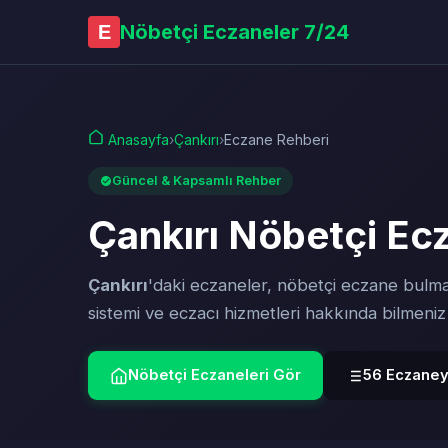
Nöbetçi Eczaneler 7/24
E
Anasayfa
›
Çankırı
›
Eczane Rehberi
Güncel & Kapsamlı Rehber
Çankırı Nöbetçi Ec
Çankırı
'daki eczaneler, nöbetçi eczane bulma
sistemi ve eczacı hizmetleri hakkında bilmeni
Nöbetçi Eczaneleri Gör
56 Eczaneyi