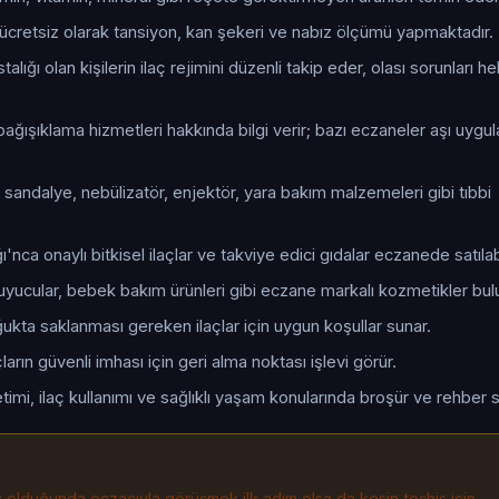
cretsiz olarak tansiyon, kan şekeri ve nabız ölçümü yapmaktadır.
talığı olan kişilerin ilaç rejimini düzenli takip eder, olası sorunları 
ağışıklama hizmetleri hakkında bilgi verir; bazı eczaneler aşı uygu
 sandalye, nebülizatör, enjektör, yara bakım malzemeleri gibi tıbbi
ı'nca onaylı bitkisel ilaçlar ve takviye edici gıdalar eczanede satılabi
uyucular, bebek bakım ürünleri gibi eczane markalı kozmetikler bul
oğukta saklanması gereken ilaçlar için uygun koşullar sunar.
arın güvenli imhası için geri alma noktası işlevi görür.
timi, ilaç kullanımı ve sağlıklı yaşam konularında broşür ve rehber s
iz olduğunda eczacıyla görüşmek ilk adım olsa da kesin teşhis için