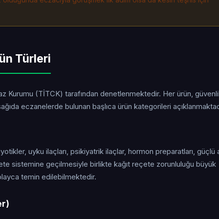
ün Türleri
ihaz Kurumu (TİTCK) tarafından denetlenmektedir. Her ürün, güvenl
ğıda eczanelerde bulunan başlıca ürün kategorileri açıklanmaktad
yotikler, uyku ilaçları, psikiyatrik ilaçlar, hormon preparatları, güçlü 
eçete sistemine geçilmesiyle birlikte kağıt reçete zorunluluğu büyük
layca temin edilebilmektedir.
er)