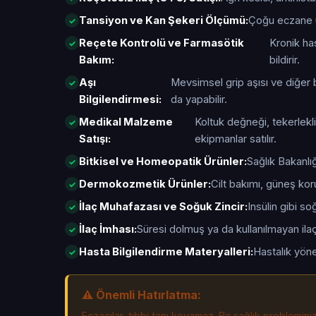
Tansiyon ve Kan Şekeri Ölçümü:
Çoğu eczane ü
Reçete Kontrolü ve Farmasötik
Kronik has
Bakım:
bildirir.
Aşı
Mevsimsel grip aşısı ve diğer b
Bilgilendirmesi:
da yapabilir.
Medikal Malzeme
Koltuk değneği, tekerlekli
Satışı:
ekipmanlar satılır.
Bitkisel ve Homeopatik Ürünler:
Sağlık Bakanlığ
Dermokozmetik Ürünler:
Cilt bakımı, güneş kor
İlaç Muhafazası ve Soğuk Zincir:
Insülin gibi s
İlaç İmhası:
Süresi dolmuş ya da kullanılmayan ilaçl
Hasta Bilgilendirme Materyalleri:
Hastalık yöne
⚠️ Önemli Hatırlatma:
Eczacılar, tıbbi tanı koyamaz. Bir sağlık problemin