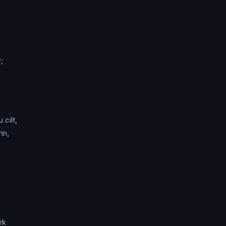
;
 cilt,
in,
rk