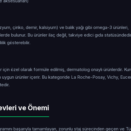
e aksesuarları)
zyum, çinko, demir, kalsiyum) ve balık yağı gibi omega-3 ürünleri,
erde bulunur. Bu ürünler ilaç değil, takviye edici gıda statüsündedir
lık gösterebilir.
için özel olarak formüle edilmiş, dermatolog onaylı ürünlerdir. Kuru
 uygun ürünler içerir. Bu kategoride La Roche-Posay, Vichy, Eucer
edir.
evleri ve Önemi
programını başarıyla tamamlayan, zorunlu staj sürecinden geçen ve Tü