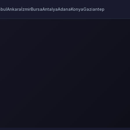
nbul
Ankara
İzmir
Bursa
Antalya
Adana
Konya
Gaziantep