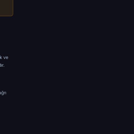
ik ve
ır.
ağrı