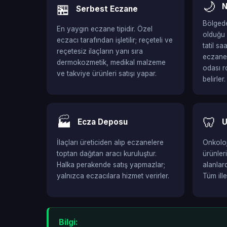
🌙
🏪
N
Serbest Eczane
Bölgede
En yaygın eczane tipidir. Özel
olduğu 
eczacı tarafından işletilir; reçeteli ve
tatil s
reçetesiz ilaçların yanı sıra
eczaned
dermokozmetik, medikal malzeme
odası r
ve takviye ürünleri satışı yapar.
belirler.
🏭
🦷
Ecza Deposu
U
İlaçları üreticiden alıp eczanelere
Onkoloji
toptan dağıtan aracı kuruluştur.
ürünler
Halka perakende satış yapmazlar;
alanlar
yalnızca eczacılara hizmet verirler.
Tüm ill
Bilgi: