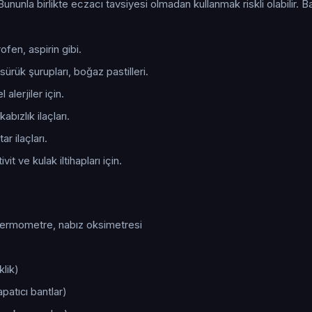
Bununla birlikte eczacı tavsiyesi olmadan kullanmak riskli olabilir. B
fen, aspirin gibi.
ürük şurupları, boğaz pastilleri.
alerjiler için.
kabızlık ilaçları.
r ilaçları.
it ve kulak iltihapları için.
 termometre, nabız oksimetresi
klik)
atıcı bantlar)