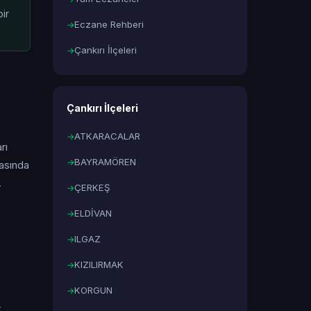
ir
Eczane Rehberi
Çankırı İlçeleri
Çankırı İlçeleri
ATKARACALAR
rı
BAYRAMÖREN
masında
.
ÇERKEŞ
ELDİVAN
ILGAZ
KIZILIRMAK
KORGUN
.