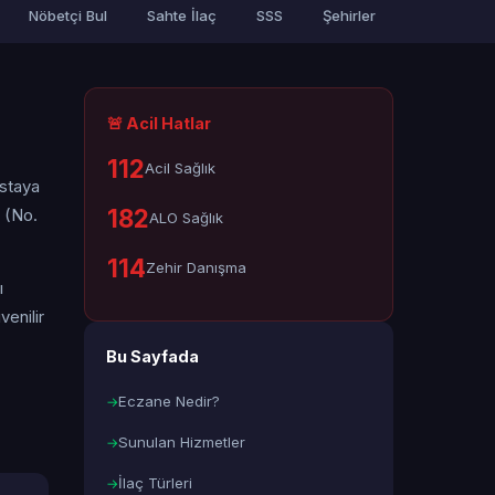
Nöbetçi Bul
Sahte İlaç
SSS
Şehirler
🚨 Acil Hatlar
112
Acil Sağlık
astaya
182
 (No.
ALO Sağlık
114
Zehir Danışma
ı
enilir
Bu Sayfada
Eczane Nedir?
Sunulan Hizmetler
İlaç Türleri