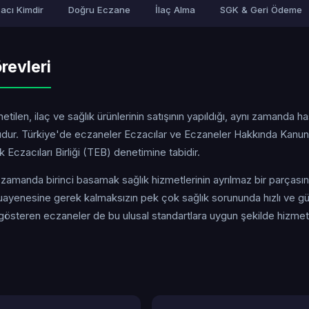
acı Kimdir
Doğru Eczane
İlaç Alma
SGK & Geri Ödeme
revleri
tilen, ilaç ve sağlık ürünlerinin satışının yapıldığı, aynı zamanda h
uşudur. Türkiye'de eczaneler Eczacılar ve Eczaneler Hakkında Kanun
Eczacıları Birliği (TEB) denetimine tabidir.
ı zamanda birinci basamak sağlık hizmetlerinin ayrılmaz bir parçasın
yenesine gerek kalmaksızın pek çok sağlık sorununda hızlı ve güv
t gösteren eczaneler de bu ulusal standartlara uygun şekilde hizmet