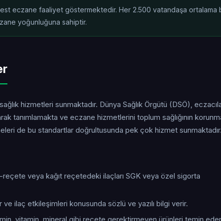
rbest eczane faaliyet göstermektedir. Her 2.500 vatandaşa ortalama b
czane yoğunluğuna sahiptir.
er
 sağlık hizmetleri sunmaktadır. Dünya Sağlık Örgütü (DSÖ), eczacıla
larak tanımlamakta ve eczane hizmetlerini toplum sağlığının korun
aneleri de bu standartlar doğrultusunda pek çok hizmet sunmaktadır
e-reçete veya kağıt reçetedeki ilaçları SGK veya özel sigorta
 ve ilaç etkileşimleri konusunda sözlü ve yazılı bilgi verir.
tamin, vitamin, mineral gibi reçete gerektirmeyen ürünleri temin eder