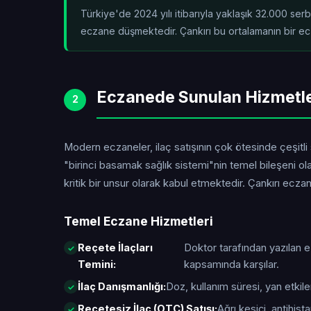
Türkiye'de 2024 yılı itibarıyla yaklaşık 32.000 se
eczane düşmektedir. Çankırı bu ortalamanın
bir e
Eczanede Sunulan Hizmetl
2
Modern eczaneler, ilaç satışının çok ötesinde çeşitli
"birinci basamak sağlık sistemi"nin temel bileşeni o
kritik bir unsur olarak kabul etmektedir. Çankırı ecz
Temel Eczane Hizmetleri
Reçete İlaçları
Doktor tarafından yazılan 
Temini:
kapsamında karşılar.
İlaç Danışmanlığı:
Doz, kullanım süresi, yan etkiler
Reçetesiz İlaç (OTC) Satışı:
Ağrı kesici, antihis