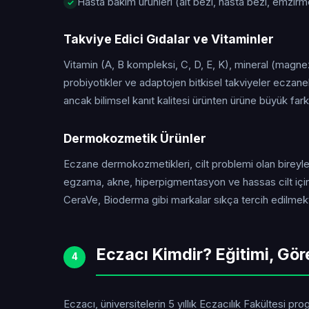
Hasta bakım ürünleri (alt bezi, hasta bezi, emzirm
Takviye Edici Gıdalar ve Vitaminler
Vitamin (A, B kompleksi, C, D, E, K), mineral (magne
probiyotikler ve adaptojen bitkisel takviyeler eczanel
ancak bilimsel kanıt kalitesi ürünten ürüne büyük farklı
Dermokozmetik Ürünler
Eczane dermokozmetikleri, cilt problemi olan bireyler 
egzama, akne, hiperpigmentasyon ve hassas cilt için
CeraVe, Bioderma gibi markalar sıkça tercih edilmekt
Eczacı Kimdir? Eğitimi, Gör
4
Eczacı, üniversitelerin 5 yıllık Eczacılık Fakültesi 