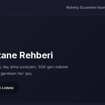
Nöbetçi Eczaneler
İsta
|
zane Rehberi
, ilaç alma süreçleri, SGK geri ödeme
z gereken her şey.
 Listele