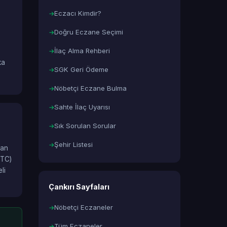
Eczacı Kimdir?
Doğru Eczane Seçimi
İlaç Alma Rehberi
ka
SGK Geri Ödeme
Nöbetçi Eczane Bulma
Sahte İlaç Uyarısı
Sık Sorulan Sorular
Şehir Listesi
lan
OTC)
li
Çankırı Sayfaları
Nöbetçi Eczaneler
Tüm Eczaneler