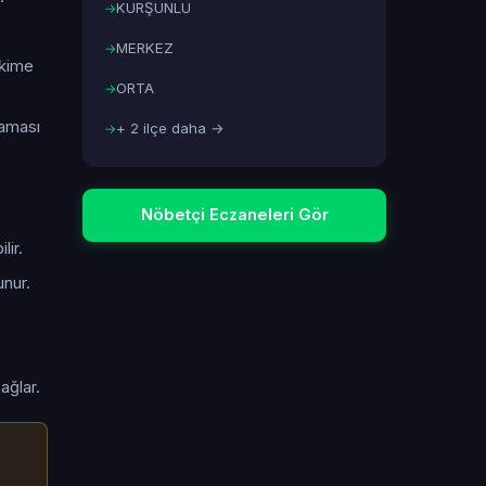
KURŞUNLU
MERKEZ
hekime
ORTA
laması
+ 2 ilçe daha →
Nöbetçi Eczaneleri Gör
lir.
unur.
ağlar.