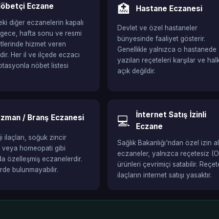
öbetçi Eczane
🏥
Hastane Eczanesi
ki diğer eczanelerin kapalı
Devlet ve özel hastaneler
gece, hafta sonu ve resmi
bünyesinde faaliyet gösterir.
aatlerinde hizmet veren
Genellikle yalnızca o hastanede
ir. Her il ve ilçede eczacı
yazılan reçeteleri karşılar ve hal
otasyonla nöbet listesi
açık değildir.
İnternet Satış İzinli
zman / Branş Eczanesi
💻
Eczane
 ilaçları, soğuk zincir
Sağlık Bakanlığı'ndan özel izin a
i veya homeopati gibi
eczaneler, yalnızca reçetesiz (
da özelleşmiş eczanelerdir.
ürünleri çevrimiçi satabilir. Reçete
erde bulunmayabilir.
ilaçların internet satışı yasaktır.