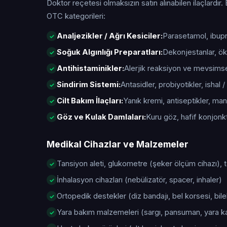
Doktor reçetesi olmaksızın satın alınabilen ilaçlardır. 
OTC kategorileri:
Analjezikler / Ağrı Kesiciler:
Parasetamol, ibupro
Soğuk Algınlığı Preparatları:
Dekonjestanlar, öks
Antihistaminikler:
Alerjik reaksiyon ve mevsimsel 
Sindirim Sistemi:
Antasidler, probiyotikler, ishal / 
Cilt Bakım İlaçları:
Yanık kremi, antiseptikler, manta
Göz ve Kulak Damlaları:
Kuru göz, hafif konjonktiv
Medikal Cihazlar ve Malzemeler
Tansiyon aleti, glukometre (şeker ölçüm cihazı),
İnhalasyon cihazları (nebülizatör, spacer, inhaler)
Ortopedik destekler (diz bandajı, bel korsesi, bile
Yara bakım malzemeleri (sargı, pansuman, yara kap