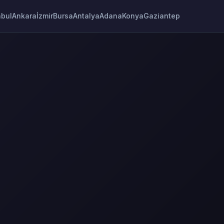
nbul
Ankara
İzmir
Bursa
Antalya
Adana
Konya
Gaziantep