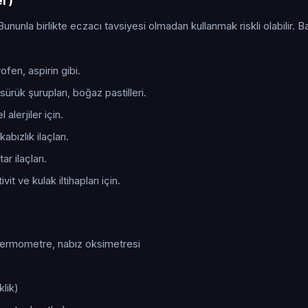
er)
Bununla birlikte eczacı tavsiyesi olmadan kullanmak riskli olabilir. B
fen, aspirin gibi.
ürük şurupları, boğaz pastilleri.
alerjiler için.
kabızlık ilaçları.
r ilaçları.
it ve kulak iltihapları için.
 termometre, nabız oksimetresi
klik)