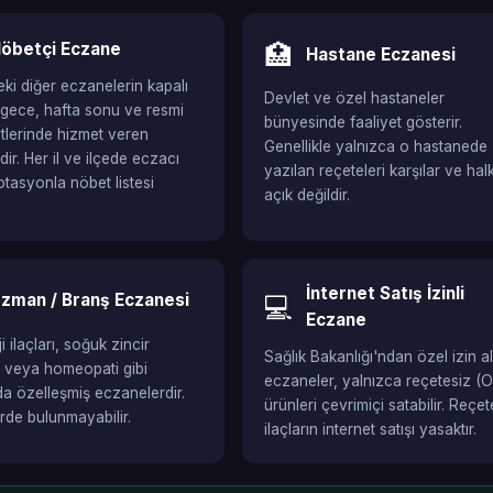
öbetçi Eczane
🏥
Hastane Eczanesi
ki diğer eczanelerin kapalı
Devlet ve özel hastaneler
gece, hafta sonu ve resmi
bünyesinde faaliyet gösterir.
aatlerinde hizmet veren
Genellikle yalnızca o hastanede
ir. Her il ve ilçede eczacı
yazılan reçeteleri karşılar ve hal
otasyonla nöbet listesi
açık değildir.
İnternet Satış İzinli
zman / Branş Eczanesi
💻
Eczane
 ilaçları, soğuk zincir
Sağlık Bakanlığı'ndan özel izin a
i veya homeopati gibi
eczaneler, yalnızca reçetesiz (
da özelleşmiş eczanelerdir.
ürünleri çevrimiçi satabilir. Reçete
erde bulunmayabilir.
ilaçların internet satışı yasaktır.