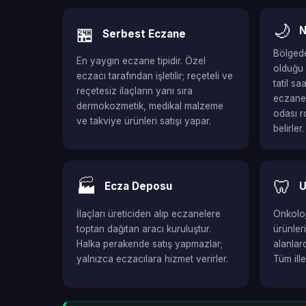
🌙
🏪
N
Serbest Eczane
Bölgede
En yaygın eczane tipidir. Özel
olduğu 
eczacı tarafından işletilir; reçeteli ve
tatil s
reçetesiz ilaçların yanı sıra
eczaned
dermokozmetik, medikal malzeme
odası r
ve takviye ürünleri satışı yapar.
belirler.
🏭
🦷
Ecza Deposu
U
İlaçları üreticiden alıp eczanelere
Onkoloji
toptan dağıtan aracı kuruluştur.
ürünler
Halka perakende satış yapmazlar;
alanlar
yalnızca eczacılara hizmet verirler.
Tüm ill