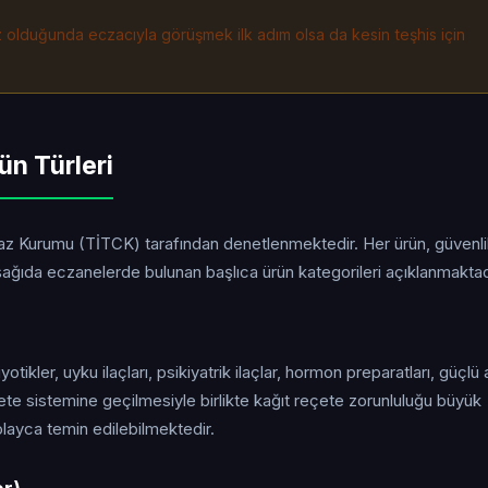
iz olduğunda eczacıyla görüşmek ilk adım olsa da kesin teşhis için
ün Türleri
ihaz Kurumu (TİTCK) tarafından denetlenmektedir. Her ürün, güvenl
ğıda eczanelerde bulunan başlıca ürün kategorileri açıklanmaktad
yotikler, uyku ilaçları, psikiyatrik ilaçlar, hormon preparatları, güçlü 
eçete sistemine geçilmesiyle birlikte kağıt reçete zorunluluğu büyük
layca temin edilebilmektedir.