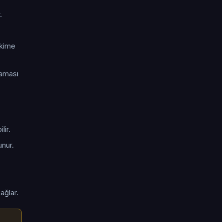
.
hekime
laması
lir.
unur.
ağlar.