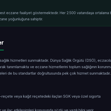
rbest eczane faaliyet göstermektedir. Her 2.500 vatandaşa ortalama b
zane yoğunluğuna sahiptir.
er
 sağlık hizmetleri sunmaktadır. Dünya Sağlık Örgütü (DSÖ), eczacıla
larak tanımlamakta ve eczane hizmetlerini toplum sağlığının korun
neleri de bu standartlar doğrultusunda pek çok hizmet sunmaktadır.
e-reçete veya kağıt reçetedeki ilaçları SGK veya özel sigorta
 ve ilaç etkileşimleri konusunda sözlü ve yazılı bilgi verir.