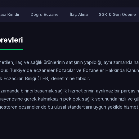
acı Kimdir
Doğru Eczane
İlaç Alma
SGK & Geri Ödeme
revleri
tilen, ilaç ve sağlık ürünlerinin satışının yapıldığı, aynı zamanda h
uşudur. Türkiye'de eczaneler Eczacılar ve Eczaneler Hakkında Kanun
Eczacıları Birliği (TEB) denetimine tabidir.
ı zamanda birinci basamak sağlık hizmetlerinin ayrılmaz bir parçasın
yenesine gerek kalmaksızın pek çok sağlık sorununda hızlı ve güv
gösteren eczaneler de bu ulusal standartlara uygun şekilde hizmet