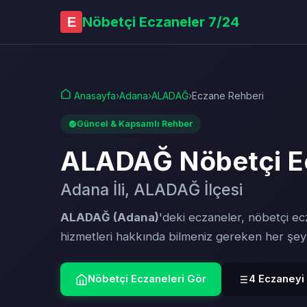
Nöbetçi Eczaneler 7/24
E
Anasayfa
›
Adana
›
ALADAĞ
›
Eczane Rehberi
Güncel & Kapsamlı Rehber
ALADAĞ Nöbetçi E
Adana İli, ALADAĞ İlçesi
ALADAĞ (Adana)
'deki eczaneler, nöbetçi ec
hizmetleri hakkında bilmeniz gereken her şe
Nöbetçi Eczaneleri Gör
4 Eczaneyi 