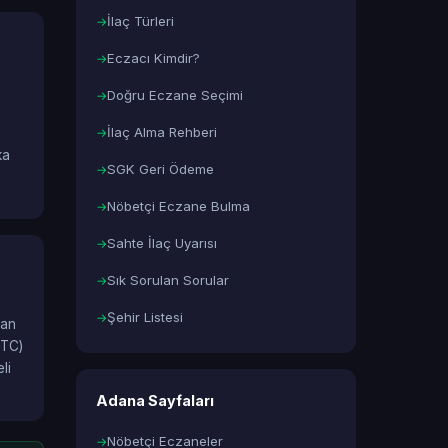
İlaç Türleri
Eczacı Kimdir?
Doğru Eczane Seçimi
İlaç Alma Rehberi
ka
SGK Geri Ödeme
Nöbetçi Eczane Bulma
Sahte İlaç Uyarısı
Sık Sorulan Sorular
Şehir Listesi
lan
OTC)
li
Adana Sayfaları
Nöbetçi Eczaneler