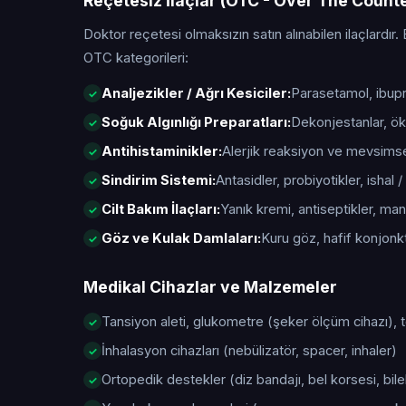
Reçetesiz İlaçlar (OTC - Over The Count
Doktor reçetesi olmaksızın satın alınabilen ilaçlardır. 
OTC kategorileri:
Analjezikler / Ağrı Kesiciler:
Parasetamol, ibupro
Soğuk Algınlığı Preparatları:
Dekonjestanlar, öks
Antihistaminikler:
Alerjik reaksiyon ve mevsimsel 
Sindirim Sistemi:
Antasidler, probiyotikler, ishal / 
Cilt Bakım İlaçları:
Yanık kremi, antiseptikler, manta
Göz ve Kulak Damlaları:
Kuru göz, hafif konjonktiv
Medikal Cihazlar ve Malzemeler
Tansiyon aleti, glukometre (şeker ölçüm cihazı),
İnhalasyon cihazları (nebülizatör, spacer, inhaler)
Ortopedik destekler (diz bandajı, bel korsesi, bile