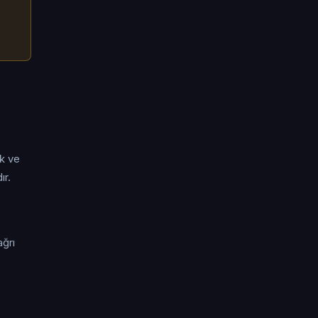
ik ve
ır.
ağrı