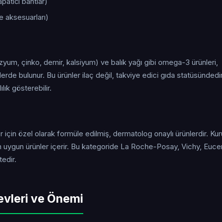
atıcı bantlar)
e aksesuarları)
zyum, çinko, demir, kalsiyum) ve balık yağı gibi omega-3 ürünleri,
erde bulunur. Bu ürünler ilaç değil, takviye edici gıda statüsündedir
lık gösterebilir.
için özel olarak formüle edilmiş, dermatolog onaylı ürünlerdir. Kuru
 uygun ürünler içerir. Bu kategoride La Roche-Posay, Vichy, Eucer
edir.
evleri ve Önemi