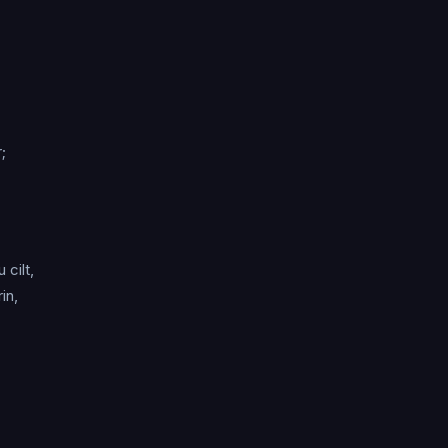
;
 cilt,
in,