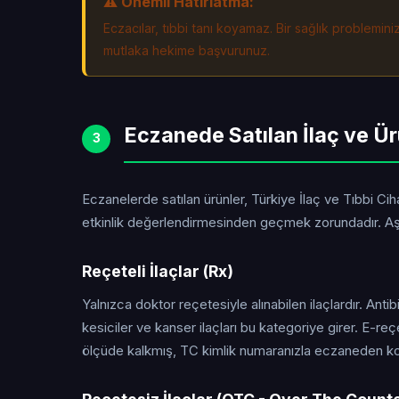
⚠️ Önemli Hatırlatma:
Eczacılar, tıbbi tanı koyamaz. Bir sağlık problemin
mutlaka hekime başvurunuz.
Eczanede Satılan İlaç ve Ür
3
Eczanelerde satılan ürünler, Türkiye İlaç ve Tıbbi C
etkinlik değerlendirmesinden geçmek zorundadır. Aşa
Reçeteli İlaçlar (Rx)
Yalnızca doktor reçetesiyle alınabilen ilaçlardır. Antibi
kesiciler ve kanser ilaçları bu kategoriye girer. E-r
ölçüde kalkmış, TC kimlik numaranızla eczaneden ko