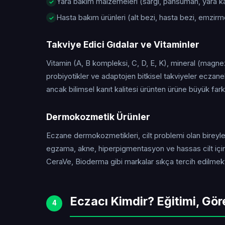
Yara bakım malzemeleri (sargı, pansuman, yara kap
Hasta bakım ürünleri (alt bezi, hasta bezi, emzirm
Takviye Edici Gıdalar ve Vitaminler
Vitamin (A, B kompleksi, C, D, E, K), mineral (magne
probiyotikler ve adaptojen bitkisel takviyeler eczanel
ancak bilimsel kanıt kalitesi ürünten ürüne büyük farklı
Dermokozmetik Ürünler
Eczane dermokozmetikleri, cilt problemi olan bireyler 
egzama, akne, hiperpigmentasyon ve hassas cilt için
CeraVe, Bioderma gibi markalar sıkça tercih edilmekt
Eczacı Kimdir? Eğitimi, Gör
4