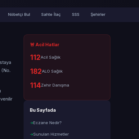
Nöbetçi Bul
Sahte İlaç
SSS
Şehirler
🚨 Acil Hatlar
112
Acil Sağlık
astaya
182
 (No.
ALO Sağlık
114
Zehir Danışma
ı
enilir
Bu Sayfada
Eczane Nedir?
Sunulan Hizmetler