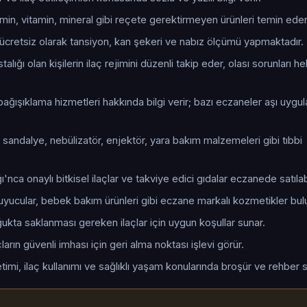
tamin, vitamin, mineral gibi reçete gerektirmeyen ürünleri temin eder
cretsiz olarak tansiyon, kan şekeri ve nabız ölçümü yapmaktadır.
talığı olan kişilerin ilaç rejimini düzenli takip eder, olası sorunları 
ağışıklama hizmetleri hakkında bilgi verir; bazı eczaneler aşı uygu
 sandalye, nebülizatör, enjektör, yara bakım malzemeleri gibi tıbbi
ı'nca onaylı bitkisel ilaçlar ve takviye edici gıdalar eczanede satılabi
uyucular, bebek bakım ürünleri gibi eczane markalı kozmetikler bul
oğukta saklanması gereken ilaçlar için uygun koşullar sunar.
arın güvenli imhası için geri alma noktası işlevi görür.
timi, ilaç kullanımı ve sağlıklı yaşam konularında broşür ve rehber s