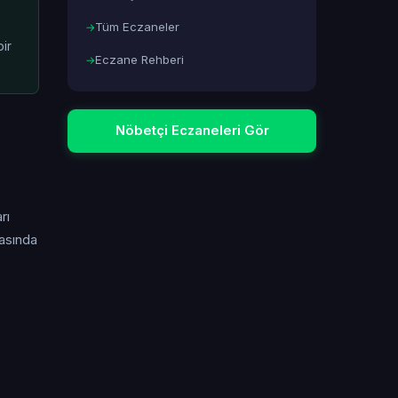
Tüm Eczaneler
ir
Eczane Rehberi
Nöbetçi Eczaneleri Gör
rı
masında