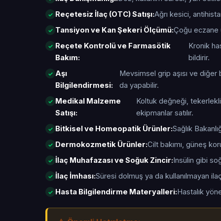
Reçetesiz İlaç (OTC) Satışı:
Ağrı kesici, antihis
Tansiyon ve Kan Şekeri Ölçümü:
Çoğu eczane ü
Reçete Kontrolü ve Farmasötik
Kronik has
Bakım:
bildirir.
Aşı
Mevsimsel grip aşısı ve diğer b
Bilgilendirmesi:
da yapabilir.
Medikal Malzeme
Koltuk değneği, tekerlekli
Satışı:
ekipmanlar satılır.
Bitkisel ve Homeopatik Ürünler:
Sağlık Bakanlığ
Dermokozmetik Ürünler:
Cilt bakımı, güneş kor
İlaç Muhafazası ve Soğuk Zincir:
Insülin gibi s
İlaç İmhası:
Süresi dolmuş ya da kullanılmayan ilaçl
Hasta Bilgilendirme Materyalleri:
Hastalık yöne