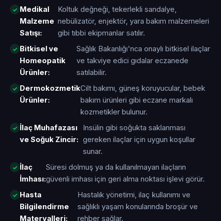
Medikal
Koltuk değneği, tekerlekli sandalye,
Malzeme
nebülizatör, enjektör, yara bakım malzemeleri
Satışı:
gibi tıbbi ekipmanlar satılır.
Bitkisel ve
Sağlık Bakanlığı'nca onaylı bitkisel ilaçlar
Homeopatik
ve takviye edici gıdalar eczanede
Ürünler:
satılabilir.
Dermokozmetik
Cilt bakımı, güneş koruyucular, bebek
Ürünler:
bakım ürünleri gibi eczane markalı
kozmetikler bulunur.
İlaç Muhafazası
Insülin gibi soğukta saklanması
ve Soğuk Zincir:
gereken ilaçlar için uygun koşullar
sunar.
İlaç
Süresi dolmuş ya da kullanılmayan ilaçların
İmhası:
güvenli imhası için geri alma noktası işlevi görür.
Hasta
Hastalık yönetimi, ilaç kullanımı ve
Bilgilendirme
sağlıklı yaşam konularında broşür ve
Materyalleri:
rehber sağlar.