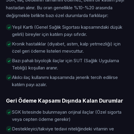
SGK, ilaç bedelinin tamamını ödemez; belirli bir katılım payı
hastadan alınır. Bu oran genellikle %10-%20 arasında
değişmekle birlikte bazı özel durumlarda farklılaşır:
Yeşil Kartlı (Genel Sağlık Sigortası kapsamındaki düşük
gelirli) bireyler için katılım payı sıfırdır.
Kronik hastalıklar (diyabet, astım, kalp yetmezliği) için
özel geri ödeme listeleri mevcuttur.
Bazı pahalı biyolojik ilaçlar için SUT (Sağlık Uygulama
Tebliği) koşulları aranır.
Akılcı ilaç kullanımı kapsamında jenerik tercih edilirse
katılım payı azalır.
Geri Ödeme Kapsamı Dışında Kalan Durumlar
SGK listesinde bulunmayan orijinal ilaçlar (Özel sigorta
veya cepten ödeme gerekir)
Destekleyici/takviye tedavi niteliğindeki vitamin ve