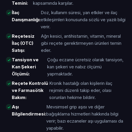
Temini:
kapsamında karşılar.
İlaç
Doz, kullanım süresi, yan etkiler ve ilaç
Danışmanlığı:
etkileşimleri konusunda sözlü ve yazılı bilgi
verir.
Reçetesiz
Ağrı kesici, antihistamin, vitamin, mineral
İlaç (OTC)
gibi reçete gerektirmeyen ürünleri temin
Satışı:
eder.
Tansiyon ve
Çoğu eczane ücretsiz olarak tansiyon,
Kan Şekeri
kan şekeri ve nabız ölçümü
Ölçümü:
yapmaktadır.
Reçete Kontrolü
Kronik hastalığı olan kişilerin ilaç
ve Farmasötik
rejimini düzenli takip eder, olası
Bakım:
sorunları hekime bildirir.
Aşı
Mevsimsel grip aşısı ve diğer
Bilgilendirmesi:
bağışıklama hizmetleri hakkında bilgi
verir; bazı eczaneler aşı uygulaması da
yapabilir.