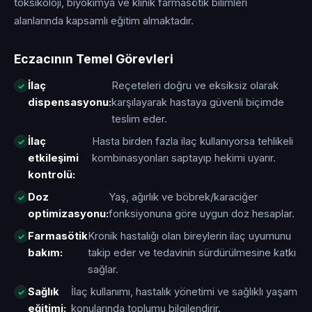
toksikoloji, biyokimya ve klinik farmasötik bilimleri
alanlarında kapsamlı eğitim almaktadır.
Eczacının Temel Görevleri
İlaç
Reçeteleri doğru ve eksiksiz olarak
dispensasyonu:
karşılayarak hastaya güvenli biçimde
teslim eder.
İlaç
Hasta birden fazla ilaç kullanıyorsa tehlikeli
etkileşimi
kombinasyonları saptayıp hekimi uyarır.
kontrolü:
Doz
Yaş, ağırlık ve böbrek/karaciğer
optimizasyonu:
fonksiyonuna göre uygun doz hesaplar.
Farmasötik
Kronik hastalığı olan bireylerin ilaç uyumunu
bakım:
takip eder ve tedavinin sürdürülmesine katkı
sağlar.
Sağlık
İlaç kullanımı, hastalık yönetimi ve sağlıklı yaşam
eğitimi:
konularında toplumu bilgilendirir.