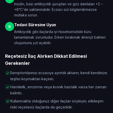
Insülin, bazı antibiyotik şurupları ve göz damlaları +2 –
+8°C'de saklanmalıdır. Eczacı sizi bilgilendirmezse
mutlaka sorun.
Tedavi Süresine Uyun
6
Antibiyotik gibi ilaçlarda iyi hissetsenizbile kürü
tamamlamak zorunludur. Erken bırakmak dirençli bakteri
oluşumuna yol açabilir.
Reçetesiz İlaç Alırken Dikkat Edilmesi
Gerekenler
Semptomlarınızı eczacıya ayrıntılı aktarın; kendi kendinize
teşhis koymaktan kaçının.
Hamilelik, emzirme veya kronik hastalık varsa her zaman
belirtin.
Kullanmakta olduğunuz diğer ilaçları söyleyin; etkileşim
riski reçetesiz ilaçlarda da geçerlidir.