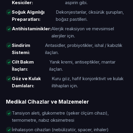
Kesiciler:
aspirin gibi.
Soğuk Algınlığı
Dekonjestanlar, öksürük şurupları,
Preparatları:
boğaz pastilleri.
Antihistaminikler:
Alerjik reaksiyon ve mevsimsel
alerjiler için.
Sindirim
Antasidler, probiyotikler, ishal / kabızlık
Sistemi:
ilaçları.
Cilt Bakım
Yanık kremi, antiseptikler, mantar
İlaçları:
ilaçları.
Göz ve Kulak
Kuru göz, hafif konjonktivit ve kulak
Damlaları:
iltihapları için.
Medikal Cihazlar ve Malzemeler
Tansiyon aleti, glukometre (şeker ölçüm cihazı),
termometre, nabız oksimetresi
İnhalasyon cihazları (nebülizatör, spacer, inhaler)