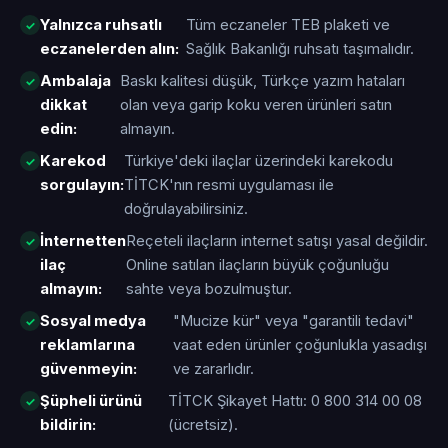
Yalnızca ruhsatlı
Tüm eczaneler TEB plaketi ve
eczanelerden alın:
Sağlık Bakanlığı ruhsatı taşımalıdır.
Ambalaja
Baskı kalitesi düşük, Türkçe yazım hataları
dikkat
olan veya garip koku veren ürünleri satın
edin:
almayın.
Karekod
Türkiye'deki ilaçlar üzerindeki karekodu
sorgulayın:
TİTCK'nın resmi uygulaması ile
doğrulayabilirsiniz.
İnternetten
Reçeteli ilaçların internet satışı yasal değildir.
ilaç
Online satılan ilaçların büyük çoğunluğu
almayın:
sahte veya bozulmuştur.
Sosyal medya
"Mucize kür" veya "garantili tedavi"
reklamlarına
vaat eden ürünler çoğunlukla yasadışı
güvenmeyin:
ve zararlıdır.
Şüpheli ürünü
TİTCK Şikayet Hattı: 0 800 314 00 08
bildirin:
(ücretsiz).