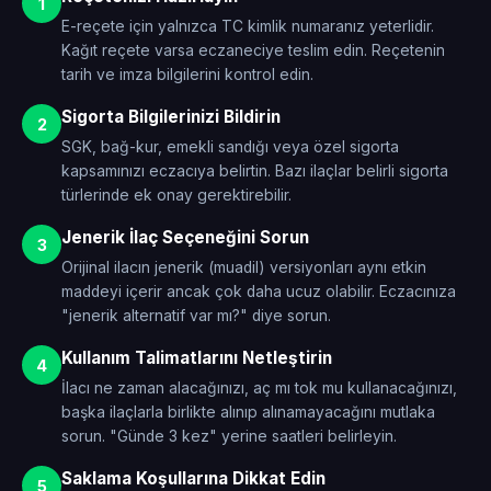
1
E-reçete için yalnızca TC kimlik numaranız yeterlidir.
Kağıt reçete varsa eczaneciye teslim edin. Reçetenin
tarih ve imza bilgilerini kontrol edin.
Sigorta Bilgilerinizi Bildirin
2
SGK, bağ-kur, emekli sandığı veya özel sigorta
kapsamınızı eczacıya belirtin. Bazı ilaçlar belirli sigorta
türlerinde ek onay gerektirebilir.
Jenerik İlaç Seçeneğini Sorun
3
Orijinal ilacın jenerik (muadil) versiyonları aynı etkin
maddeyi içerir ancak çok daha ucuz olabilir. Eczacınıza
"jenerik alternatif var mı?" diye sorun.
Kullanım Talimatlarını Netleştirin
4
İlacı ne zaman alacağınızı, aç mı tok mu kullanacağınızı,
başka ilaçlarla birlikte alınıp alınamayacağını mutlaka
sorun. "Günde 3 kez" yerine saatleri belirleyin.
Saklama Koşullarına Dikkat Edin
5