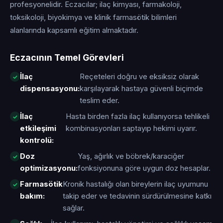
profesyonelidir. Eczacılar; ilaç kimyası, farmakoloji,
toksikoloji, biyokimya ve klinik farmasötik bilimleri
alanlarında kapsamlı eğitim almaktadır.
Eczacının Temel Görevleri
İlaç
Reçeteleri doğru ve eksiksiz olarak
dispensasyonu:
karşılayarak hastaya güvenli biçimde
teslim eder.
İlaç
Hasta birden fazla ilaç kullanıyorsa tehlikeli
etkileşimi
kombinasyonları saptayıp hekimi uyarır.
kontrolü:
Doz
Yaş, ağırlık ve böbrek/karaciğer
optimizasyonu:
fonksiyonuna göre uygun doz hesaplar.
Farmasötik
Kronik hastalığı olan bireylerin ilaç uyumunu
bakım:
takip eder ve tedavinin sürdürülmesine katkı
sağlar.