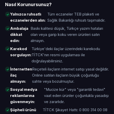
Nasıl Korunursunuz?
Yalnızca ruhsatlı
Tüm eczaneler TEB plaketi ve
eczanelerden alın:
Sağlık Bakanlığı ruhsatı taşımalıdır.
Ambalaja
Baskı kalitesi düşük, Türkçe yazım hataları
dikkat
olan veya garip koku veren ürünleri satın
edin:
almayın.
Karekod
Türkiye'deki ilaçlar üzerindeki karekodu
sorgulayın:
TİTCK'nın resmi uygulaması ile
doğrulayabilirsiniz.
İnternetten
Reçeteli ilaçların internet satışı yasal değildir.
ilaç
Online satılan ilaçların büyük çoğunluğu
almayın:
sahte veya bozulmuştur.
Sosyal medya
"Mucize kür" veya "garantili tedavi"
reklamlarına
vaat eden ürünler çoğunlukla yasadışı
güvenmeyin:
ve zararlıdır.
Şüpheli ürünü
TİTCK Şikayet Hattı: 0 800 314 00 08