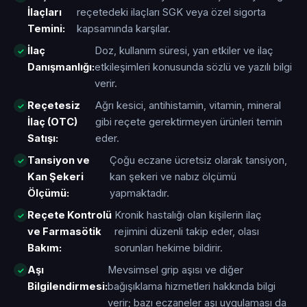
İlaçları
reçetedeki ilaçları SGK veya özel sigorta
Temini:
kapsamında karşılar.
İlaç
Doz, kullanım süresi, yan etkiler ve ilaç
Danışmanlığı:
etkileşimleri konusunda sözlü ve yazılı bilgi
verir.
Reçetesiz
Ağrı kesici, antihistamin, vitamin, mineral
İlaç (OTC)
gibi reçete gerektirmeyen ürünleri temin
Satışı:
eder.
Tansiyon ve
Çoğu eczane ücretsiz olarak tansiyon,
Kan Şekeri
kan şekeri ve nabız ölçümü
Ölçümü:
yapmaktadır.
Reçete Kontrolü
Kronik hastalığı olan kişilerin ilaç
ve Farmasötik
rejimini düzenli takip eder, olası
Bakım:
sorunları hekime bildirir.
Aşı
Mevsimsel grip aşısı ve diğer
Bilgilendirmesi:
bağışıklama hizmetleri hakkında bilgi
verir; bazı eczaneler aşı uygulaması da