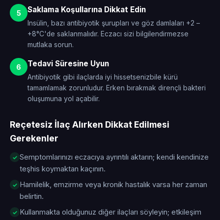
Saklama Koşullarına Dikkat Edin
5
Insülin, bazı antibiyotik şurupları ve göz damlaları +2 –
+8°C'de saklanmalıdır. Eczacı sizi bilgilendirmezse
mutlaka sorun.
Tedavi Süresine Uyun
6
Antibiyotik gibi ilaçlarda iyi hissetsenizbile kürü
tamamlamak zorunludur. Erken bırakmak dirençli bakteri
oluşumuna yol açabilir.
Reçetesiz İlaç Alırken Dikkat Edilmesi
Gerekenler
Semptomlarınızı eczacıya ayrıntılı aktarın; kendi kendinize
teşhis koymaktan kaçının.
Hamilelik, emzirme veya kronik hastalık varsa her zaman
belirtin.
Kullanmakta olduğunuz diğer ilaçları söyleyin; etkileşim