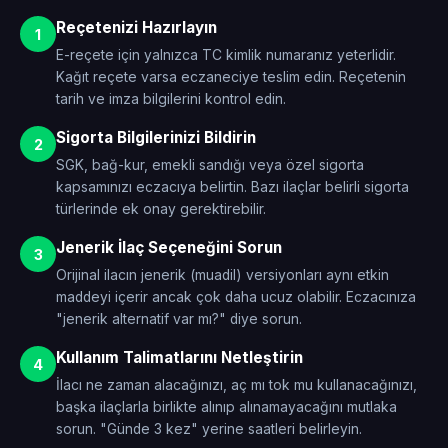
Reçetenizi Hazırlayın
1
E-reçete için yalnızca TC kimlik numaranız yeterlidir.
Kağıt reçete varsa eczaneciye teslim edin. Reçetenin
tarih ve imza bilgilerini kontrol edin.
Sigorta Bilgilerinizi Bildirin
2
SGK, bağ-kur, emekli sandığı veya özel sigorta
kapsamınızı eczacıya belirtin. Bazı ilaçlar belirli sigorta
türlerinde ek onay gerektirebilir.
Jenerik İlaç Seçeneğini Sorun
3
Orijinal ilacın jenerik (muadil) versiyonları aynı etkin
maddeyi içerir ancak çok daha ucuz olabilir. Eczacınıza
"jenerik alternatif var mı?" diye sorun.
Kullanım Talimatlarını Netleştirin
4
İlacı ne zaman alacağınızı, aç mı tok mu kullanacağınızı,
başka ilaçlarla birlikte alınıp alınamayacağını mutlaka
sorun. "Günde 3 kez" yerine saatleri belirleyin.