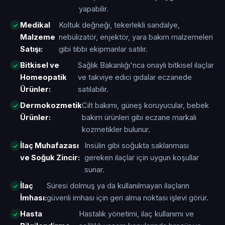
yapabilir.
Medikal
Koltuk değneği, tekerlekli sandalye,
Malzeme
nebülizatör, enjektör, yara bakım malzemeleri
Satışı:
gibi tıbbi ekipmanlar satılır.
Bitkisel ve
Sağlık Bakanlığı'nca onaylı bitkisel ilaçlar
Homeopatik
ve takviye edici gıdalar eczanede
Ürünler:
satılabilir.
Dermokozmetik
Cilt bakımı, güneş koruyucular, bebek
Ürünler:
bakım ürünleri gibi eczane markalı
kozmetikler bulunur.
İlaç Muhafazası
Insülin gibi soğukta saklanması
ve Soğuk Zincir:
gereken ilaçlar için uygun koşullar
sunar.
İlaç
Süresi dolmuş ya da kullanılmayan ilaçların
İmhası:
güvenli imhası için geri alma noktası işlevi görür.
Hasta
Hastalık yönetimi, ilaç kullanımı ve