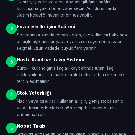
Evinize, iş yerinize veya düzenli gittiğiniz sağlık
kuruluşuna yakın bir eczane seçin. Acil durumlarda
ulaşım kolaylığı hayati önem taşıyabilir.
Eczacıyla İletişim Kalitesi
2
Sorularınıza sabırla cevap veren, ilaç kullanımı hakkında
anlaşılır açıklamalar yapan ve sizi dinleyen bir eczacı
seçmek uzun vadede büyük fark yaratır.
Hasta Kaydı ve Takip Sistemi
3
Sürekli kullandığınız ilaçları kayıt altında tutan, ilaç
etkileşimlerini sistematik olarak kontrol eden eczaneler
tercih edilmelidir.
Stok Yeterliliği
4
Nadir veya özel ilaç kullananlar için, geniş stoka sahip
ya da temin edebilecek ağa sahip bir eczane kritik
öneme sahiptir.
Nöbet Takibi
5
Gittiğiniz eczanenin nöbet takvimini öğrenin. Bu sayede