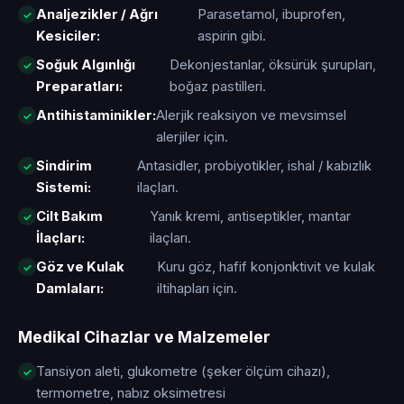
Analjezikler / Ağrı
Parasetamol, ibuprofen,
Kesiciler:
aspirin gibi.
Soğuk Algınlığı
Dekonjestanlar, öksürük şurupları,
Preparatları:
boğaz pastilleri.
Antihistaminikler:
Alerjik reaksiyon ve mevsimsel
alerjiler için.
Sindirim
Antasidler, probiyotikler, ishal / kabızlık
Sistemi:
ilaçları.
Cilt Bakım
Yanık kremi, antiseptikler, mantar
İlaçları:
ilaçları.
Göz ve Kulak
Kuru göz, hafif konjonktivit ve kulak
Damlaları:
iltihapları için.
Medikal Cihazlar ve Malzemeler
Tansiyon aleti, glukometre (şeker ölçüm cihazı),
termometre, nabız oksimetresi