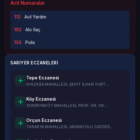
Acil Numaralar
112
Acil Yardım
182
Alo İlaç
155
Polis
SARIYER ECZANELERI
Tepe Eczanesi̇
AYAZAĞA MAHALLESI, ŞEHIT İLHAN YURT...
Köy Eczanesi̇
ZEKERIYAKÖY MAHALLESI, PROF. DR. OK...
Orçun Eczanesi̇
TARABYA MAHALLESI, ARABAYOLU CADDES...