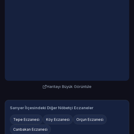
Haritayı Büyük Görüntüle
Sarıyer İlçesindeki Diğer Nöbetçi Eczaneler
Tepe Eczanesi̇
Köy Eczanesi̇
Orçun Eczanesi̇
Canbakan Eczanesi̇