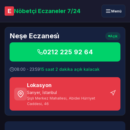
Nöbetçi Eczaneler 7/24
E
Menü
Neşe Eczanesi̇
Açık
0212 225 92 64
08:00 - 23:59
15 saat 2 dakika açık kalacak
Lokasyon
Sarıyer
,
İstanbul
Şişli Merkez Mahallesi, Abidei Hürriyet
Caddesi, 46