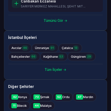
Canbakan Eczanesi̇
SARIYER MERKEZ MAHALLESI, ŞEHIT MIT...
Tümünü Gör →
İstanbul İlçeleri
Avcılar
Ümraniye
Çatalca
46
91
13
Bahçelievler
Kağıthane
Güngören
66
53
29
Tüm İlçeler →
Diğer Şehirler
Konya
Şırnak
Ordu
Mardin
42
73
52
47
Bilecik
Malatya
11
44