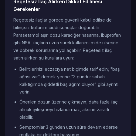
Reçetesiz İlaç Alırken Dikkat Edilmesi
Gerekenler
Reçetesiz ilaçlar görece güvenli kabul edilse de
bilinçsiz kullanım ciddi sonuçlar doğurabilir.
Parasetamol aşırı dozu karaciğer hasarına, ibuprofen
gibi NSAİ ilaçların uzun süreli kullanımı mide ülserine
ve böbrek sorunlarına yol açabilir. Reçetesiz ilaç
satın alırken şu kurallara uyun:
Belirtilerinizi eczacıya net biçimde tarif edin; "baş
ağrısı var" demek yerine "3 gündür sabah
kalktığımda şiddetli baş ağrım oluyor" gibi ayrıntı
verin.
Önerilen dozun üzerine çıkmayın; daha fazla ilaç
almak iyileşmeyi hızlandırmaz, aksine zararlı
olabilir.
Semptomlar 3 günden uzun süre devam ederse
mutlaka bir doktora başvurun.