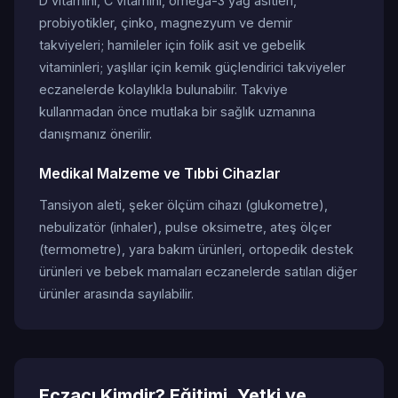
D vitamini, C vitamini, omega-3 yağ asitleri,
probiyotikler, çinko, magnezyum ve demir
takviyeleri; hamileler için folik asit ve gebelik
vitaminleri; yaşlılar için kemik güçlendirici takviyeler
eczanelerde kolaylıkla bulunabilir. Takviye
kullanmadan önce mutlaka bir sağlık uzmanına
danışmanız önerilir.
Medikal Malzeme ve Tıbbi Cihazlar
Tansiyon aleti, şeker ölçüm cihazı (glukometre),
nebulizatör (inhaler), pulse oksimetre, ateş ölçer
(termometre), yara bakım ürünleri, ortopedik destek
ürünleri ve bebek mamaları eczanelerde satılan diğer
ürünler arasında sayılabilir.
Eczacı Kimdir? Eğitimi, Yetki ve