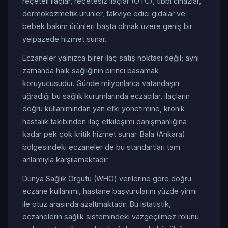
reçeteli ilaçlar, reçetesiz ilaçlar (OTC), tıbbi cihazlar,
dermokozmetik ürünler, takviye edici gıdalar ve
bebek bakım ürünleri başta olmak üzere geniş bir
yelpazede hizmet sunar.
Eczaneler yalnızca birer ilaç satış noktası değil; aynı
zamanda halk sağlığının birinci basamak
koruyucusudur. Günde milyonlarca vatandaşın
uğradığı bu sağlık kurumlarında eczacılar, ilaçların
doğru kullanımından yan etki yönetimine, kronik
hastalık takibinden ilaç etkileşimi danışmanlığına
kadar pek çok kritik hizmet sunar. Bala (Ankara)
bölgesindeki eczaneler de bu standartları tam
anlamıyla karşılamaktadır.
Dünya Sağlık Örgütü (WHO) verilerine göre doğru
eczane kullanımı, hastane başvurularını yüzde yirmi
ile otuz arasında azaltmaktadır. Bu istatistik,
eczanelerin sağlık sistemindeki vazgeçilmez rolünü