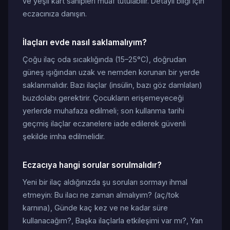
ve yeşil kart sahipleri muaf tutulabilir. Detaylı bilgi için
eczacınıza danışın.
İlaçları evde nasıl saklamalıyım?
Çoğu ilaç oda sıcaklığında (15–25°C), doğrudan
güneş ışığından uzak ve nemden korunan bir yerde
saklanmalıdır. Bazı ilaçlar (insülin, bazı göz damlaları)
buzdolabı gerektirir. Çocukların erişemeyeceği
yerlerde muhafaza edilmeli; son kullanma tarihi
geçmiş ilaçlar eczanelere iade edilerek güvenli
şekilde imha edilmelidir.
Eczacıya hangi sorular sorulmalıdır?
Yeni bir ilaç aldığınızda şu soruları sormayı ihmal
etmeyin: Bu ilacı ne zaman almalıyım? (aç/tok
karnına), Günde kaç kez ve ne kadar süre
kullanacağım?, Başka ilaçlarla etkileşimi var mı?, Yan