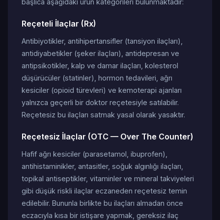
başlıca aşağıdaki ürün kategorileri bulunmaktadır:
Reçeteli İlaçlar (Rx)
Antibiyotikler, antihipertansifler (tansiyon ilaçları),
antidiyabetikler (şeker ilaçları), antidepresan ve
antipsikotikler, kalp ve damar ilaçları, kolesterol
düşürücüler (statinler), hormon tedavileri, ağrı
kesiciler (opioid türevleri) ve kemoterapi ajanları
yalnızca geçerli bir doktor reçetesiyle satılabilir.
Reçetesiz bu ilaçları satmak yasal olarak yasaktır.
Reçetesiz İlaçlar (OTC — Over The Counter)
Hafif ağrı kesiciler (parasetamol, ibuprofen),
antihistaminikler, antasitler, soğuk algınlığı ilaçları,
topikal antiseptikler, vitaminler ve mineral takviyeleri
gibi düşük riskli ilaçlar eczaneden reçetesiz temin
edilebilir. Bununla birlikte bu ilaçları almadan önce
eczacıyla kısa bir istişare yapmak, gereksiz ilaç