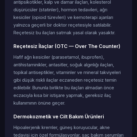
antipsikotikler, kalp ve damar ilaçları, kolesterol
düşürücüler (statinler), hormon tedavileri, ağrı
kesiciler (opioid türevleri) ve kemoterapi ajanları
yalnızca geçerli bir doktor reçetesiyle satılabilir.
Reçetesiz bu ilaçları satmak yasal olarak yasaktır.
Reçetesiz İlaçlar (OTC — Over The Counter)
Hafif ağrı kesiciler (parasetamol, ibuprofen),
antihistaminikler, antasitler, soğuk algınlığı ilaçları,
topikal antiseptikler, vitaminler ve mineral takviyeleri
gibi düşük riskli ilaçlar eczaneden reçetesiz temin
edilebilir. Bununla birlikte bu ilaçları almadan önce
eczacıyla kısa bir istişare yapmak, gereksiz ilaç
kullanımının önüne geçer.
Dermokozmetik ve Cilt Bakım Ürünleri
Hipoalerjenik kremler, güneş koruyucular, akne
tedavisi için özel formülasyonlar, saç bakım serumları