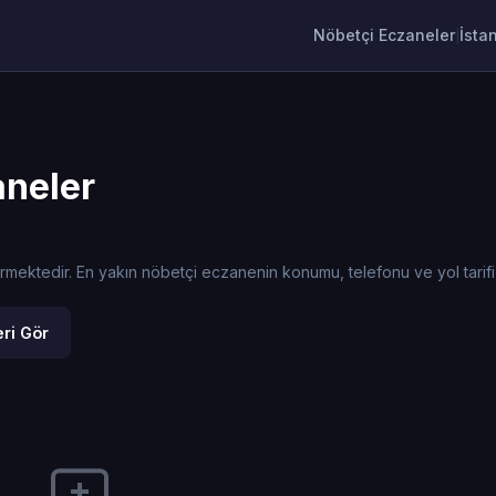
Nöbetçi Eczaneler
İsta
|
neler
tedir. En yakın nöbetçi eczanenin konumu, telefonu ve yol tarifi bi
ri Gör