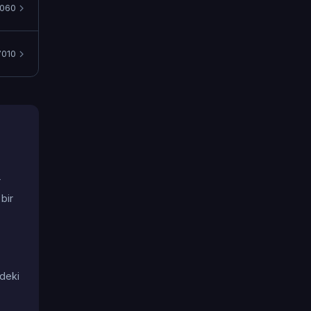
060
010
r
bir
ndeki