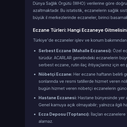
Dünya Sağlık Örgütü (WHO) verilerine göre doğru 
azaltmaktadır. Bu istatistik, eczanelerin sağlık s
büyük il merkezlerinde eczaneler, birinci basamak 
Eczane Türleri: Hangi Eczaneye Gitmelisin
Türkiye'de eczaneler işlev ve konum bakımından bi
Serbest Eczane (Mahalle Eczanesi):
Özel ecz
türüdür. ACARLAR genelindeki eczanelerin büyü
serbest eczane, rutin ilaç ihtiyaçlarınız için en
Nöbetçi Eczane:
Her eczane haftanın belirli 
sonlarında ve resmi tatillerde hizmet veren nöbe
bugün hizmet veren nöbetçi eczanelerin günce
Hastane Eczanesi:
Hastane bünyesinde yer ala
Genel kamuya açık olmayabilir; yalnızca ilgili ha
Ecza Deposu (Toptancı):
İlaçları eczanelere 
alamaz.