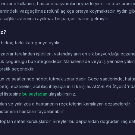
eczane kullanımı, hastane başvurularını yüzde yirmi ile otuz arasın
istemindeki vazgeçilmez rolünü açıkça ortaya koymaktadır. Aydın gib
sağlık sisteminin ayrılmaz bir parçası haline gelmiştir.
iz?
rkaç farklı kategoriye ayrılır:
acılar tarafından işletilen, vatandaşların en sık başvurduğu eczan
k çoğunluğu bu kategoridedir. Mahallenizde veya iş yerinize yakın 
 pratik seçenektir.
gün ve saatlerinde nöbet tutmak zorundadır. Gece saatlerinde, haft
tçi eczaneler, acil ilaç ihtiyaçlarınızı karşılar. ACARLAR (Aydın)'nd
l listesine
bu sayfadan
ulaşabilirsiniz.
n ve yalnızca o hastanenin reçetelerini karşılayan eczanelerdir.
stanenin hastaları faydalanabilir.
toptan satan kuruluşlardır. Bireyler bu depolardan doğrudan ilaç sat