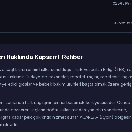
02565957
02565957
ri Hakkında Kapsamlı Rehber
 ve sağlık ürünlerinin halka sunulduğu, Türk Eczacıları Birliği (TEB) ile
uruluşlarıdır. Türkiye'de eczaneler; reçeteli ilaçlar, reçetesiz ilaçla
viye edici gıdalar ve bebek bakım ürünleri başta olmak üzere geniş 
; aynı zamanda halk sağlığının birinci basamak koruyucusudur. Günde
ında eczacılar, ilaçların doğru kullanımından yan etki yönetimine,
anlığına kadar pek çok kritik hizmet sunar. ACARLAR (Aydın) bölgesi
amaktadır.