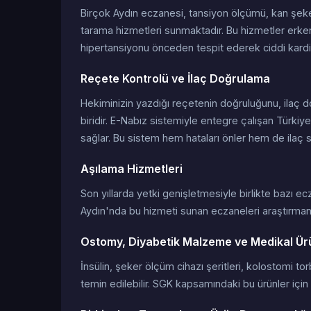
Birçok Aydın eczanesi, tansiyon ölçümü, kan şekeri
tarama hizmetleri sunmaktadır. Bu hizmetler erken
hipertansiyonu önceden tespit ederek ciddi kardi
Reçete Kontrolü ve İlaç Doğrulama
Hekiminizin yazdığı reçetenin doğruluğunu, ilaç do
biridir. E-Nabız sistemiyle entegre çalışan Türkiy
sağlar. Bu sistem hem hataları önler hem de ilaç 
Aşılama Hizmetleri
Son yıllarda yetki genişletmesiyle birlikte bazı ec
Aydın'nda bu hizmeti sunan eczaneleri araştırmanız,
Ostomy, Diyabetik Malzeme ve Medikal Ür
İnsülin, şeker ölçüm cihazı şeritleri, kolostomi t
temin edilebilir. SGK kapsamındaki bu ürünler için