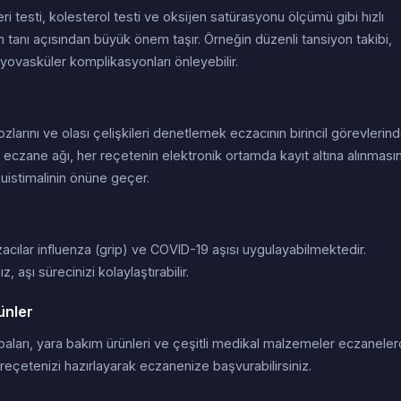
 testi, kolesterol testi ve oksijen satürasyonu ölçümü gibi hızlı
 tanı açısından büyük önem taşır. Örneğin düzenli tansiyon takibi,
yovasküler komplikasyonları önleyebilir.
zlarını ve olası çelişkileri denetlemek eczacının birincil görevlerin
e eczane ağı, her reçetenin elektronik ortamda kayıt altına alınmasın
suistimalinin önüne geçer.
zacılar influenza (grip) ve COVID-19 aşısı uygulayabilmektedir.
 aşı sürecinizi kolaylaştırabilir.
ünler
orbaları, yara bakım ürünleri ve çeşitli medikal malzemeler eczanele
 reçetenizi hazırlayarak eczanenize başvurabilirsiniz.