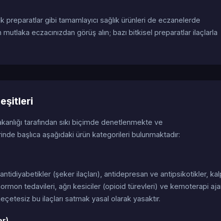
ik preparatlar gibi tamamlayıcı sağlık ürünleri de eczanelerde
 mutlaka eczacınızdan görüş alın; bazı bitkisel preparatlar ilaçlarla
eşitleri
akanlığı tarafından sıkı biçimde denetlenmekte ve
inde başlıca aşağıdaki ürün kategorileri bulunmaktadır:
), antidiyabetikler (şeker ilaçları), antidepresan ve antipsikotikler, ka
hormon tedavileri, ağrı kesiciler (opioid türevleri) ve kemoterapi aja
 Reçetesiz bu ilaçları satmak yasal olarak yasaktır.
er)