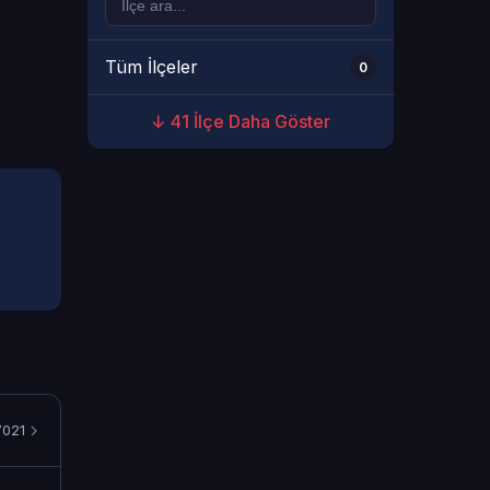
Tüm İlçeler
0
↓ 41 İlçe Daha Göster
021