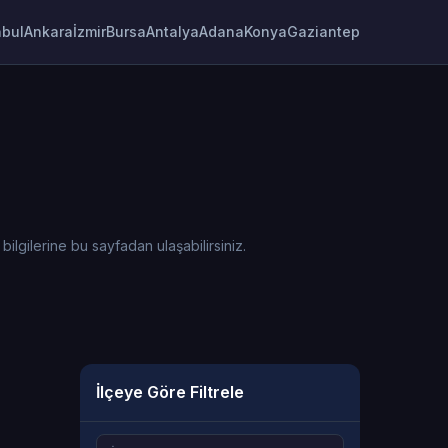
nbul
Ankara
İzmir
Bursa
Antalya
Adana
Konya
Gaziantep
lgilerine bu sayfadan ulaşabilirsiniz.
İlçeye Göre Filtrele