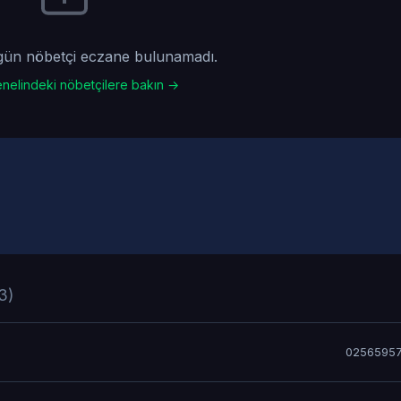
gün nöbetçi eczane bulunamadı.
nelindeki nöbetçilere bakın →
3)
02565957