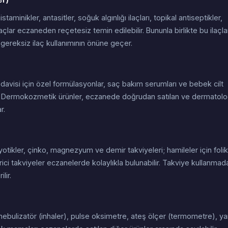
taminikler, antasitler, soğuk algınlığı ilaçları, topikal antiseptikler,
laçlar eczaneden reçetesiz temin edilebilir. Bununla birlikte bu ilaçla
gereksiz ilaç kullanımının önüne geçer.
davisi için özel formülasyonlar, saç bakım serumları ve bebek cilt
ır. Dermokozmetik ürünler, eczanede doğrudan satılan ve dermatolo
r.
r
yotikler, çinko, magnezyum ve demir takviyeleri; hamileler için folik
irici takviyeler eczanelerde kolaylıkla bulunabilir. Takviye kullanmad
lir.
nebulizatör (inhaler), pulse oksimetre, ateş ölçer (termometre), ya