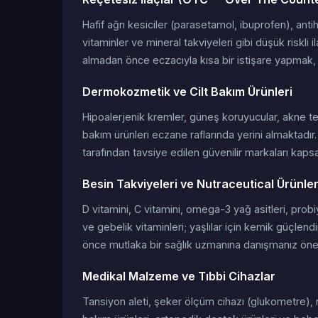
Hafif ağrı kesiciler (parasetamol, ibuprofen), antihis
vitaminler ve mineral takviyeleri gibi düşük riskli i
almadan önce eczacıyla kısa bir istişare yapmak, 
Dermokozmetik ve Cilt Bakım Ürünleri
Hipoalerjenik kremler, güneş koruyucular, akne te
bakım ürünleri eczane raflarında yerini almaktad
tarafından tavsiye edilen güvenilir markaları kapsa
Besin Takviyeleri ve Nutraceutical Ürünle
D vitamini, C vitamini, omega-3 yağ asitleri, probi
ve gebelik vitaminleri; yaşlılar için kemik güçlend
önce mutlaka bir sağlık uzmanına danışmanız öneri
Medikal Malzeme ve Tıbbi Cihazlar
Tansiyon aleti, şeker ölçüm cihazı (glukometre), 