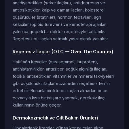
antidiyabetikler (şeker ilaçları), antidepresan ve
antipsikotikler, kalp ve damar ilaçları, kolesterol
düşürücüler (statinler), hormon tedavileri, ağrı
kesiciler (opioid türevleri) ve kemoterapi ajanları
yalnızca geçerli bir doktor reçetesiyle satılabilir.
Reçetesiz bu ilaçları satmak yasal olarak yasaktır.
Reçetesiz İlaçlar (OTC — Over The Counter)
Hafif ağrı kesiciler (parasetamol, ibuprofen),
antihistaminikler, antasitler, soğuk algınlığı ilaçları,
topikal antiseptikler, vitaminler ve mineral takviyeleri
gibi düşük riskli ilaçlar eczaneden reçetesiz temin
edilebilir. Bununla birlikte bu ilaçları almadan önce
eczacıyla kısa bir istişare yapmak, gereksiz ilaç
kullanımının önüne geçer.
Dermokozmetik ve Cilt Bakım Ürünleri
Hipoalerjenik kremler, güneş koruyucular, akne