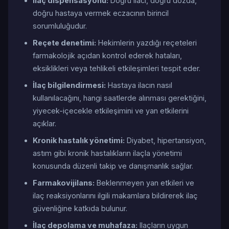
İlaç dispensasyonu:
Doğru ilacı, doğru dozda,
doğru hastaya vermek eczacının birincil
sorumluluğudur.
Reçete denetimi:
Hekimlerin yazdığı reçeteleri
farmakolojik açıdan kontrol ederek hataları,
eksiklikleri veya tehlikeli etkileşimleri tespit eder.
İlaç bilgilendirmesi:
Hastaya ilacın nasıl
kullanılacağını, hangi saatlerde alınması gerektiğini,
yiyecek-içecekle etkileşimini ve yan etkilerini
açıklar.
Kronik hastalık yönetimi:
Diyabet, hipertansiyon,
astım gibi kronik hastalıkların ilaçla yönetimi
konusunda düzenli takip ve danışmanlık sağlar.
Farmakovijilans:
Beklenmeyen yan etkileri ve
ilaç reaksiyonlarını ilgili makamlara bildirerek ilaç
güvenliğine katkıda bulunur.
İlaç depolama ve muhafaza:
Ilaçların uygun