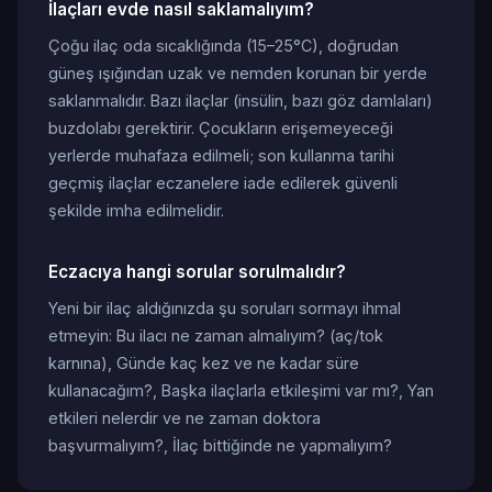
İlaçları evde nasıl saklamalıyım?
Çoğu ilaç oda sıcaklığında (15–25°C), doğrudan
güneş ışığından uzak ve nemden korunan bir yerde
saklanmalıdır. Bazı ilaçlar (insülin, bazı göz damlaları)
buzdolabı gerektirir. Çocukların erişemeyeceği
yerlerde muhafaza edilmeli; son kullanma tarihi
geçmiş ilaçlar eczanelere iade edilerek güvenli
şekilde imha edilmelidir.
Eczacıya hangi sorular sorulmalıdır?
Yeni bir ilaç aldığınızda şu soruları sormayı ihmal
etmeyin: Bu ilacı ne zaman almalıyım? (aç/tok
karnına), Günde kaç kez ve ne kadar süre
kullanacağım?, Başka ilaçlarla etkileşimi var mı?, Yan
etkileri nelerdir ve ne zaman doktora
başvurmalıyım?, İlaç bittiğinde ne yapmalıyım?