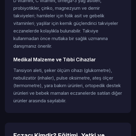
D vitamini, C vitamini, omega-3 yağ asitleri,
probiyotikler, çinko, magnezyum ve demir
takviyeleri; hamileler için folik asit ve gebelik
vitaminleri; yaşlılar için kemik güçlendirici takviyeler
eczanelerde kolaylıkla bulunabilir. Takviye
kullanmadan önce mutlaka bir sağlık uzmanına
danışmanız önerilir.
Medikal Malzeme ve Tıbbi Cihazlar
Tansiyon aleti, şeker ölçüm cihazı (glukometre),
nebulizatör (inhaler), pulse oksimetre, ateş ölçer
(termometre), yara bakım ürünleri, ortopedik destek
ürünleri ve bebek mamaları eczanelerde satılan diğer
ürünler arasında sayılabilir.
Eczacı Kimdir? Eğitimi, Yetki ve