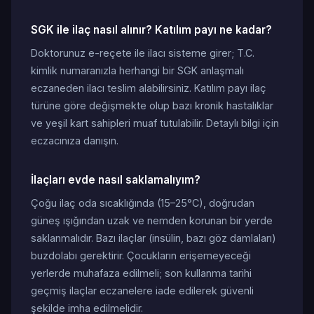
SGK ile ilaç nasıl alınır? Katılım payı ne kadar?
Doktorunuz e-reçete ile ilacı sisteme girer; T.C.
kimlik numaranızla herhangi bir SGK anlaşmalı
eczaneden ilacı teslim alabilirsiniz. Katılım payı ilaç
türüne göre değişmekte olup bazı kronik hastalıklar
ve yeşil kart sahipleri muaf tutulabilir. Detaylı bilgi için
eczacınıza danışın.
İlaçları evde nasıl saklamalıyım?
Çoğu ilaç oda sıcaklığında (15–25°C), doğrudan
güneş ışığından uzak ve nemden korunan bir yerde
saklanmalıdır. Bazı ilaçlar (insülin, bazı göz damlaları)
buzdolabı gerektirir. Çocukların erişemeyeceği
yerlerde muhafaza edilmeli; son kullanma tarihi
geçmiş ilaçlar eczanelere iade edilerek güvenli
şekilde imha edilmelidir.