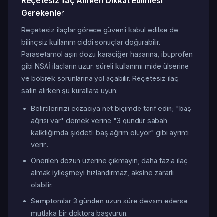
Reçetesiz İlaç Alırken Dikkat Edilmesi
Gerekenler
Reçetesiz ilaçlar görece güvenli kabul edilse de
bilinçsiz kullanım ciddi sonuçlar doğurabilir.
Parasetamol aşırı dozu karaciğer hasarına, ibuprofen
gibi NSAİ ilaçların uzun süreli kullanımı mide ülserine
ve böbrek sorunlarına yol açabilir. Reçetesiz ilaç
satın alırken şu kurallara uyun:
Belirtilerinizi eczacıya net biçimde tarif edin; "baş
ağrısı var" demek yerine "3 gündür sabah
kalktığımda şiddetli baş ağrım oluyor" gibi ayrıntı
verin.
Önerilen dozun üzerine çıkmayın; daha fazla ilaç
almak iyileşmeyi hızlandırmaz, aksine zararlı
olabilir.
Semptomlar 3 günden uzun süre devam ederse
mutlaka bir doktora başvurun.