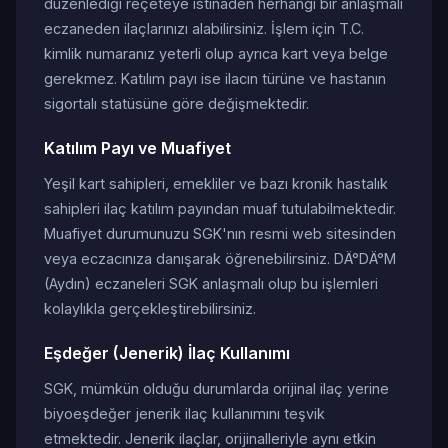
düzenlediği reçeteye istinaden herhangi bir anlaşmalı
eczaneden ilaçlarınızı alabilirsiniz. İşlem için T.C.
kimlik numaranız yeterli olup ayrıca kart veya belge
gerekmez. Katılım payı ise ilacın türüne ve hastanın
sigortalı statüsüne göre değişmektedir.
Katılım Payı ve Muafiyet
Yeşil kart sahipleri, emekliler ve bazı kronik hastalık
sahipleri ilaç katılım payından muaf tutulabilmektedir.
Muafiyet durumunuzu SGK'nın resmi web sitesinden
veya eczacınıza danışarak öğrenebilirsiniz. DÄ°DÄ°M
(Aydın) eczaneleri SGK anlaşmalı olup bu işlemleri
kolaylıkla gerçekleştirebilirsiniz.
Eşdeğer (Jenerik) İlaç Kullanımı
SGK, mümkün olduğu durumlarda orijinal ilaç yerine
biyoeşdeğer jenerik ilaç kullanımını teşvik
etmektedir. Jenerik ilaçlar, orijinalleriyle aynı etkin