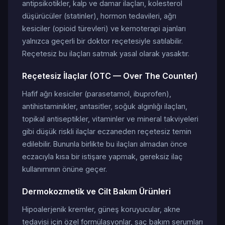
antipsikotikler, kalp ve damar ilaçları, kolesterol
düşürücüler (statinler), hormon tedavileri, ağrı
kesiciler (opioid türevleri) ve kemoterapi ajanları
yalnızca geçerli bir doktor reçetesiyle satılabilir.
Reçetesiz bu ilaçları satmak yasal olarak yasaktır.
Reçetesiz İlaçlar (OTC — Over The Counter)
Hafif ağrı kesiciler (parasetamol, ibuprofen),
antihistaminikler, antasitler, soğuk algınlığı ilaçları,
topikal antiseptikler, vitaminler ve mineral takviyeleri
gibi düşük riskli ilaçlar eczaneden reçetesiz temin
edilebilir. Bununla birlikte bu ilaçları almadan önce
eczacıyla kısa bir istişare yapmak, gereksiz ilaç
kullanımının önüne geçer.
Dermokozmetik ve Cilt Bakım Ürünleri
Hipoalerjenik kremler, güneş koruyucular, akne
tedavisi için özel formülasyonlar, saç bakım serumları