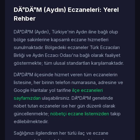
DÄ°DÄ°M (Aydın) Eczaneleri: Yerel
Rehber
DÄ°DÄ°M (Aydın), Türkiye'nin Aydın iline bağlı olup
bölge sakinlerine kapsamlı eczane hizmetleri
sunulmaktadır. Bölgedeki eczaneler Türk Eczacıları
Birliği ve Aydın Eczacı Odası'na bağlı olarak faaliyet
göstermekte; tüm ulusal standartları karşılamaktadır.
DÄ°DÄ°M ilçesinde hizmet veren tüm eczanelerin
listesine, her birinin telefon numarasına, adresine ve
Google Haritalar yol tarifine
ilçe eczaneleri
sayfamızdan
ulaşabilirsiniz. DÄ°DÄ°M genelinde
nöbet tutan eczaneler ise her gün düzenli olarak
güncellenmekte;
nöbetçi eczane listemizden
takip
edilebilmektedir.
Sağlığınızı ilgilendiren her türlü ilaç ve eczane