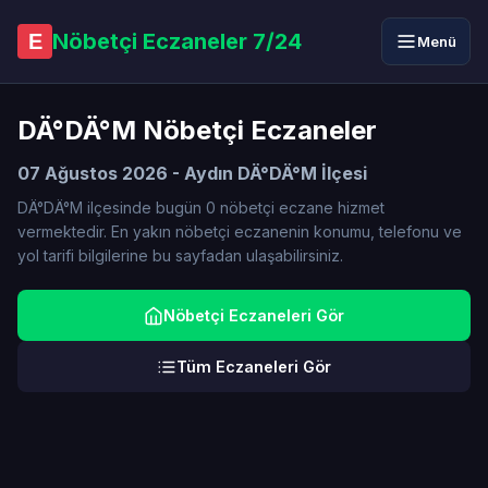
Nöbetçi Eczaneler 7/24
E
Menü
DÄ°DÄ°M Nöbetçi Eczaneler
07 Ağustos 2026 - Aydın DÄ°DÄ°M İlçesi
DÄ°DÄ°M ilçesinde bugün 0 nöbetçi eczane hizmet
vermektedir. En yakın nöbetçi eczanenin konumu, telefonu ve
yol tarifi bilgilerine bu sayfadan ulaşabilirsiniz.
Nöbetçi Eczaneleri Gör
Tüm Eczaneleri Gör