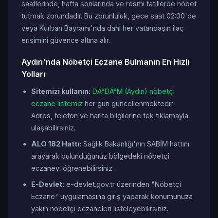
saatlerinde, hafta sonlarında ve resmi tatillerde nöbet
tutmak zorundadır. Bu zorunluluk, gece saat 02:00'de
veya Kurban Bayramı'nda dahi her vatandaşın ilaç
erişimini güvence altına alır.
Aydın'nda Nöbetçi Eczane Bulmanın En Hızlı
Yolları
Sitemizi kullanın:
DÄ°DÄ°M (Aydın) nöbetçi
eczane listemiz
her gün güncellenmektedir.
Adres, telefon ve harita bilgilerine tek tıklamayla
ulaşabilirsiniz.
ALO 182 Hattı:
Sağlık Bakanlığı'nın SABİM hattını
arayarak bulunduğunuz bölgedeki nöbetçi
eczaneyi öğrenebilirsiniz.
E-Devlet:
e-devlet.gov.tr üzerinden "Nöbetçi
Eczane" uygulamasına giriş yaparak konumunuza
yakın nöbetçi eczaneleri listeleyebilirsiniz.