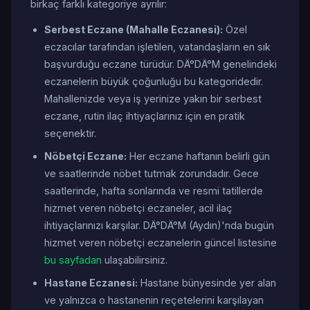
birkaç farklı kategoriye ayrılır:
Serbest Eczane (Mahalle Eczanesi):
Özel
eczacılar tarafından işletilen, vatandaşların en sık
başvurduğu eczane türüdür. DÄ°DÄ°M genelindeki
eczanelerin büyük çoğunluğu bu kategoridedir.
Mahallenizde veya iş yerinize yakın bir serbest
eczane, rutin ilaç ihtiyaçlarınız için en pratik
seçenektir.
Nöbetçi Eczane:
Her eczane haftanın belirli gün
ve saatlerinde nöbet tutmak zorundadır. Gece
saatlerinde, hafta sonlarında ve resmi tatillerde
hizmet veren nöbetçi eczaneler, acil ilaç
ihtiyaçlarınızı karşılar. DÄ°DÄ°M (Aydın)'nda bugün
hizmet veren nöbetçi eczanelerin güncel listesine
bu sayfadan
ulaşabilirsiniz.
Hastane Eczanesi:
Hastane bünyesinde yer alan
ve yalnızca o hastanenin reçetelerini karşılayan