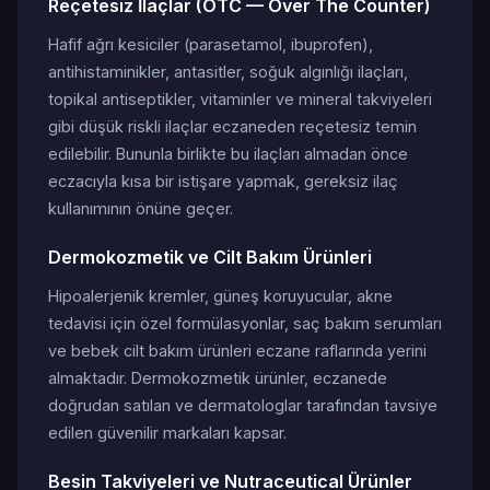
Reçetesiz İlaçlar (OTC — Over The Counter)
Hafif ağrı kesiciler (parasetamol, ibuprofen),
antihistaminikler, antasitler, soğuk algınlığı ilaçları,
topikal antiseptikler, vitaminler ve mineral takviyeleri
gibi düşük riskli ilaçlar eczaneden reçetesiz temin
edilebilir. Bununla birlikte bu ilaçları almadan önce
eczacıyla kısa bir istişare yapmak, gereksiz ilaç
kullanımının önüne geçer.
Dermokozmetik ve Cilt Bakım Ürünleri
Hipoalerjenik kremler, güneş koruyucular, akne
tedavisi için özel formülasyonlar, saç bakım serumları
ve bebek cilt bakım ürünleri eczane raflarında yerini
almaktadır. Dermokozmetik ürünler, eczanede
doğrudan satılan ve dermatologlar tarafından tavsiye
edilen güvenilir markaları kapsar.
Besin Takviyeleri ve Nutraceutical Ürünler