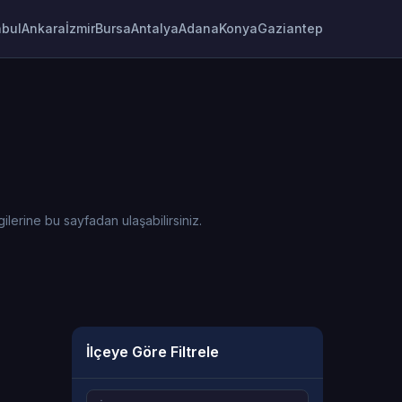
nbul
Ankara
İzmir
Bursa
Antalya
Adana
Konya
Gaziantep
lerine bu sayfadan ulaşabilirsiniz.
İlçeye Göre Filtrele