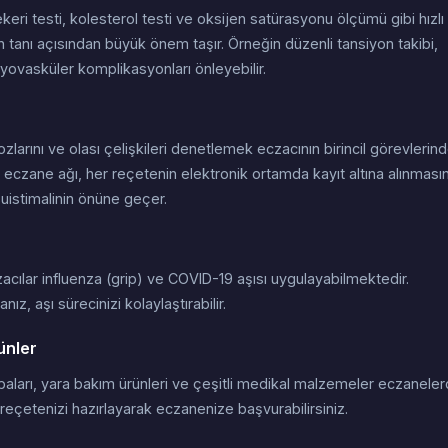
ri testi, kolesterol testi ve oksijen satürasyonu ölçümü gibi hızlı
 tanı açısından büyük önem taşır. Örneğin düzenli tansiyon takibi,
yovasküler komplikasyonları önleyebilir.
zlarını ve olası çelişkileri denetlemek eczacının birincil görevlerin
e eczane ağı, her reçetenin elektronik ortamda kayıt altına alınmasın
suistimalinin önüne geçer.
zacılar influenza (grip) ve COVID-19 aşısı uygulayabilmektedir.
, aşı sürecinizi kolaylaştırabilir.
ünler
orbaları, yara bakım ürünleri ve çeşitli medikal malzemeler eczanele
 reçetenizi hazırlayarak eczanenize başvurabilirsiniz.