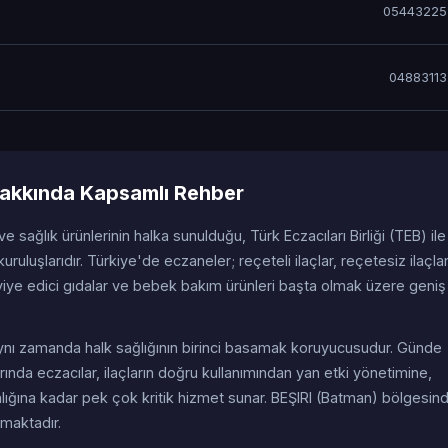
05443225
0488311
Hakkında Kapsamlı Rehber
 ve sağlık ürünlerinin halka sunulduğu, Türk Eczacıları Birliği (TEB) ile
uruluşlarıdır. Türkiye'de eczaneler; reçeteli ilaçlar, reçetesiz ilaçla
viye edici gıdalar ve bebek bakım ürünleri başta olmak üzere geniş 
; aynı zamanda halk sağlığının birinci basamak koruyucusudur. Günde
ında eczacılar, ilaçların doğru kullanımından yan etki yönetimine,
nlığına kadar pek çok kritik hizmet sunar. BEŞIRI (Batman) bölgesin
amaktadır.