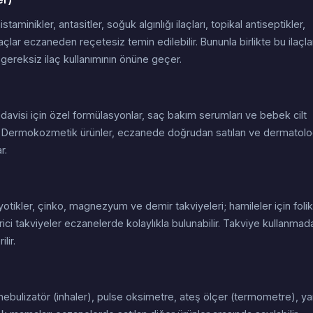
taminikler, antasitler, soğuk algınlığı ilaçları, topikal antiseptikler,
laçlar eczaneden reçetesiz temin edilebilir. Bununla birlikte bu ilaçla
gereksiz ilaç kullanımının önüne geçer.
davisi için özel formülasyonlar, saç bakım serumları ve bebek cilt
ır. Dermokozmetik ürünler, eczanede doğrudan satılan ve dermatolo
r.
r
yotikler, çinko, magnezyum ve demir takviyeleri; hamileler için folik
irici takviyeler eczanelerde kolaylıkla bulunabilir. Takviye kullanmad
lir.
nebulizatör (inhaler), pulse oksimetre, ateş ölçer (termometre), ya