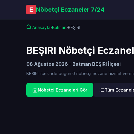
Nöbetçi Eczaneler 7/24
E
Anasayfa
›
Batman
›
BEŞIRI
BEŞIRI Nöbetçi Eczane
08 Ağustos 2026 - Batman BEŞIRI İlçesi
BEŞIRI ilçesinde bugün 0 nöbetçi eczane hizmet vermekte
Nöbetçi Eczaneleri Gör
Tüm Eczanele