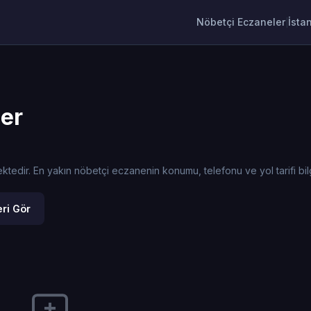
Nöbetçi Eczaneler
İsta
|
ler
dir. En yakın nöbetçi eczanenin konumu, telefonu ve yol tarifi bilgi
ri Gör