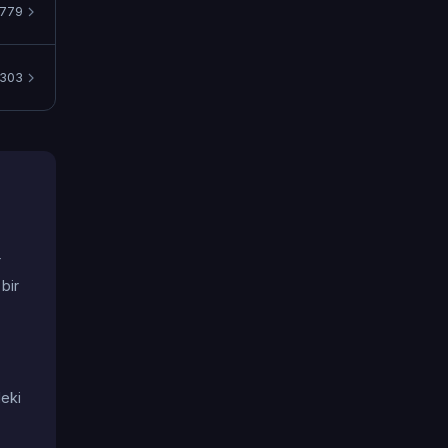
779
3303
r
bir
deki