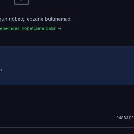
gün nöbetçi eczane bulunamadı.
enelindeki nöbetçilere bakın →
ri
0488311