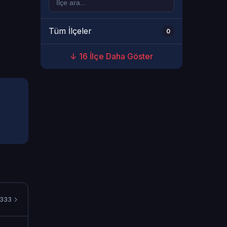
Tüm İlçeler
0
↓ 16 İlçe Daha Göster
3333