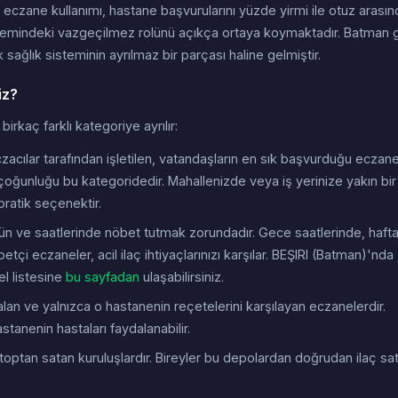
eczane kullanımı, hastane başvurularını yüzde yirmi ile otuz arasın
sistemindeki vazgeçilmez rolünü açıkça ortaya koymaktadır. Batman g
sağlık sisteminin ayrılmaz bir parçası haline gelmiştir.
iz?
rkaç farklı kategoriye ayrılır:
acılar tarafından işletilen, vatandaşların en sık başvurduğu eczan
çoğunluğu bu kategoridedir. Mahallenizde veya iş yerinize yakın bir
 pratik seçenektir.
gün ve saatlerinde nöbet tutmak zorundadır. Gece saatlerinde, haft
tçi eczaneler, acil ilaç ihtiyaçlarınızı karşılar. BEŞIRI (Batman)'nda
l listesine
bu sayfadan
ulaşabilirsiniz.
n ve yalnızca o hastanenin reçetelerini karşılayan eczanelerdir.
stanenin hastaları faydalanabilir.
toptan satan kuruluşlardır. Bireyler bu depolardan doğrudan ilaç sat