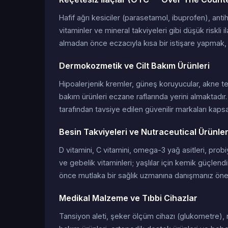
Hafif ağrı kesiciler (parasetamol, ibuprofen), antihis
vitaminler ve mineral takviyeleri gibi düşük riskli i
almadan önce eczacıyla kısa bir istişare yapmak, 
Dermokozmetik ve Cilt Bakım Ürünleri
Hipoalerjenik kremler, güneş koruyucular, akne te
bakım ürünleri eczane raflarında yerini almaktad
tarafından tavsiye edilen güvenilir markaları kapsa
Besin Takviyeleri ve Nutraceutical Ürünle
D vitamini, C vitamini, omega-3 yağ asitleri, probi
ve gebelik vitaminleri; yaşlılar için kemik güçlend
önce mutlaka bir sağlık uzmanına danışmanız öneri
Medikal Malzeme ve Tıbbi Cihazlar
Tansiyon aleti, şeker ölçüm cihazı (glukometre), 