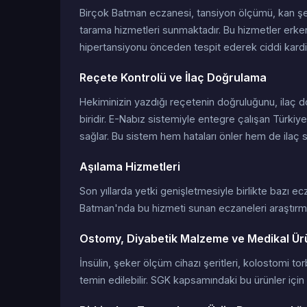
Birçok Batman eczanesi, tansiyon ölçümü, kan şeke
tarama hizmetleri sunmaktadır. Bu hizmetler erken
hipertansiyonu önceden tespit ederek ciddi kardi
Reçete Kontrolü ve İlaç Doğrulama
Hekiminizin yazdığı reçetenin doğruluğunu, ilaç do
biridir. E-Nabız sistemiyle entegre çalışan Türkiy
sağlar. Bu sistem hem hataları önler hem de ilaç 
Aşılama Hizmetleri
Son yıllarda yetki genişletmesiyle birlikte bazı ec
Batman'nda bu hizmeti sunan eczaneleri araştırmanız
Ostomy, Diyabetik Malzeme ve Medikal Ür
İnsülin, şeker ölçüm cihazı şeritleri, kolostomi t
temin edilebilir. SGK kapsamındaki bu ürünler için