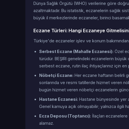
Dünya Sağlık Örgütü (WHO) verilerine göre doğru 
azaltmaktadır. Bu istatistik, eczanelerin sağlık 
büyük il merkezlerinde eczaneler, birinci basamak 
Eczane Türleri: Hangi Eczaneye Gitmelisin
Türkiye'de eczaneler işlev ve konum bakımından bi
Serbest Eczane (Mahalle Eczanesi):
Özel ecz
türüdür. BEŞIRI genelindeki eczanelerin büyük 
serbest eczane, rutin ilaç ihtiyaçlarınız için en
Nöbetçi Eczane:
Her eczane haftanın belirli 
sonlarında ve resmi tatillerde hizmet veren nöbe
bugün hizmet veren nöbetçi eczanelerin günce
Hastane Eczanesi:
Hastane bünyesinde yer ala
Genel kamuya açık olmayabilir; yalnızca ilgili ha
Ecza Deposu (Toptancı):
İlaçları eczanelere 
alamaz.