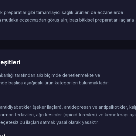
ik preparatlar gibi tamamlayıcı sağlık ürünleri de eczanelerde
 mutlaka eczacınızdan görüş alın; bazı bitkisel preparatlar ilaçlarla
eşitleri
akanlığı tarafından sıkı biçimde denetlenmekte ve
nde başlıca aşağıdaki ürün kategorileri bulunmaktadır:
), antidiyabetikler (şeker ilaçları), antidepresan ve antipsikotikler, ka
hormon tedavileri, ağrı kesiciler (opioid türevleri) ve kemoterapi aja
 Reçetesiz bu ilaçları satmak yasal olarak yasaktır.
er)