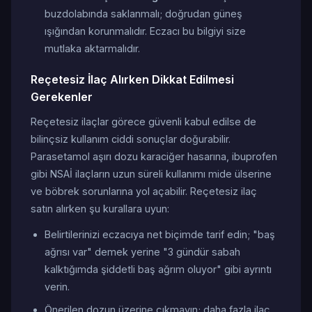
buzdolabında saklanmalı; doğrudan güneş
ışığından korunmalıdır. Eczacı bu bilgiyi size
mutlaka aktarmalıdır.
Reçetesiz İlaç Alırken Dikkat Edilmesi
Gerekenler
Reçetesiz ilaçlar görece güvenli kabul edilse de
bilinçsiz kullanım ciddi sonuçlar doğurabilir.
Parasetamol aşırı dozu karaciğer hasarına, ibuprofen
gibi NSAİ ilaçların uzun süreli kullanımı mide ülserine
ve böbrek sorunlarına yol açabilir. Reçetesiz ilaç
satın alırken şu kurallara uyun:
Belirtilerinizi eczacıya net biçimde tarif edin; "baş
ağrısı var" demek yerine "3 gündür sabah
kalktığımda şiddetli baş ağrım oluyor" gibi ayrıntı
verin.
Önerilen dozun üzerine çıkmayın; daha fazla ilaç