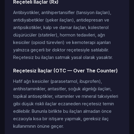
Reçeteli İlaçlar (Rx)
Antibiyotikler, antihipertansifler (tansiyon ilaçları),
antidiyabetikler (şeker ilaçları), antidepresan ve
antipsikotikler, kalp ve damar ilaçları, kolesterol
düşürücüler (statinler), hormon tedavileri, ağrı
kesiciler (opioid türevleri) ve kemoterapi ajanları
yalnızca geçerli bir doktor reçetesiyle satılabilir.
Reçetesiz bu ilaçları satmak yasal olarak yasaktır.
Reçetesiz İlaçlar (OTC — Over The Counter)
Hafif ağrı kesiciler (parasetamol, ibuprofen),
antihistaminikler, antasitler, soğuk algınlığı ilaçları,
topikal antiseptikler, vitaminler ve mineral takviyeleri
gibi düşük riskli ilaçlar eczaneden reçetesiz temin
edilebilir. Bununla birlikte bu ilaçları almadan önce
eczacıyla kısa bir istişare yapmak, gereksiz ilaç
kullanımının önüne geçer.