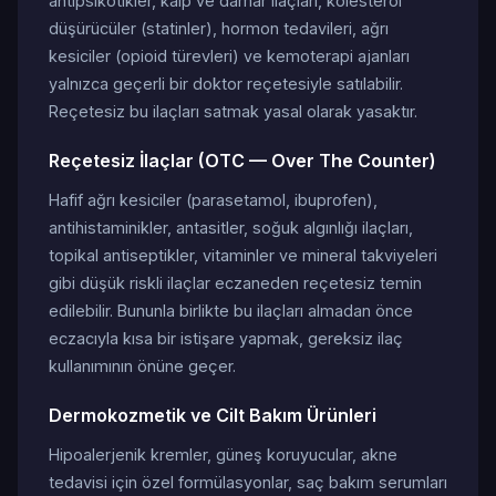
antipsikotikler, kalp ve damar ilaçları, kolesterol
düşürücüler (statinler), hormon tedavileri, ağrı
kesiciler (opioid türevleri) ve kemoterapi ajanları
yalnızca geçerli bir doktor reçetesiyle satılabilir.
Reçetesiz bu ilaçları satmak yasal olarak yasaktır.
Reçetesiz İlaçlar (OTC — Over The Counter)
Hafif ağrı kesiciler (parasetamol, ibuprofen),
antihistaminikler, antasitler, soğuk algınlığı ilaçları,
topikal antiseptikler, vitaminler ve mineral takviyeleri
gibi düşük riskli ilaçlar eczaneden reçetesiz temin
edilebilir. Bununla birlikte bu ilaçları almadan önce
eczacıyla kısa bir istişare yapmak, gereksiz ilaç
kullanımının önüne geçer.
Dermokozmetik ve Cilt Bakım Ürünleri
Hipoalerjenik kremler, güneş koruyucular, akne
tedavisi için özel formülasyonlar, saç bakım serumları