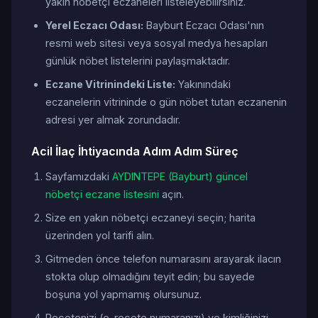
yakın nöbetçi eczaneleri listeleyebilirsiniz.
Yerel Eczacı Odası:
Bayburt Eczacı Odası'nın
resmi web sitesi veya sosyal medya hesapları
günlük nöbet listelerini paylaşmaktadır.
Eczane Vitrinindeki Liste:
Yakınındaki
eczanelerin vitrininde o gün nöbet tutan eczanenin
adresi yer almak zorundadır.
Acil İlaç İhtiyacında Adım Adım Süreç
Sayfamızdaki
AYDINTEPE (Bayburt) güncel
nöbetçi eczane listesini
açın.
Size en yakın nöbetçi eczaneyi seçin; harita
üzerinden yol tarifi alın.
Gitmeden önce telefon numarasını arayarak ilacın
stokta olup olmadığını teyit edin; bu sayede
boşuna yol yapmamış olursunuz.
Reçetenizi (e-reçete numaranızı) ve kimliğinizi