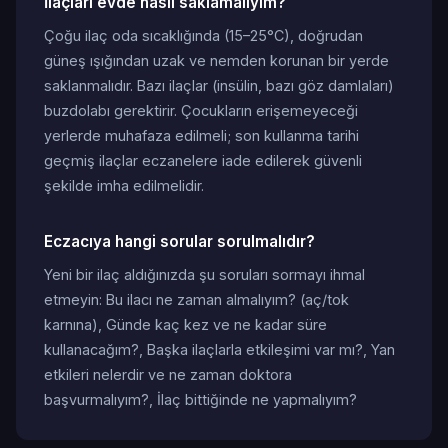
İlaçları evde nasıl saklamalıyım?
Çoğu ilaç oda sıcaklığında (15–25°C), doğrudan
güneş ışığından uzak ve nemden korunan bir yerde
saklanmalıdır. Bazı ilaçlar (insülin, bazı göz damlaları)
buzdolabı gerektirir. Çocukların erişemeyeceği
yerlerde muhafaza edilmeli; son kullanma tarihi
geçmiş ilaçlar eczanelere iade edilerek güvenli
şekilde imha edilmelidir.
Eczacıya hangi sorular sorulmalıdır?
Yeni bir ilaç aldığınızda şu soruları sormayı ihmal
etmeyin: Bu ilacı ne zaman almalıyım? (aç/tok
karnına), Günde kaç kez ve ne kadar süre
kullanacağım?, Başka ilaçlarla etkileşimi var mı?, Yan
etkileri nelerdir ve ne zaman doktora
başvurmalıyım?, İlaç bittiğinde ne yapmalıyım?