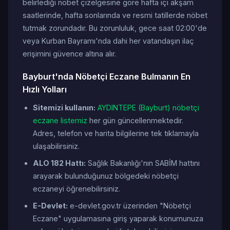
belirlediği nöbet çizelgesine göre hafta içi akşam
saatlerinde, hafta sonlarında ve resmi tatillerde nöbet
tutmak zorundadır. Bu zorunluluk, gece saat 02:00'de
veya Kurban Bayramı'nda dahi her vatandaşın ilaç
erişimini güvence altına alır.
Bayburt'nda Nöbetçi Eczane Bulmanın En
Hızlı Yolları
Sitemizi kullanın:
AYDINTEPE (Bayburt) nöbetçi
eczane listemiz
her gün güncellenmektedir.
Adres, telefon ve harita bilgilerine tek tıklamayla
ulaşabilirsiniz.
ALO 182 Hattı:
Sağlık Bakanlığı'nın SABİM hattını
arayarak bulunduğunuz bölgedeki nöbetçi
eczaneyi öğrenebilirsiniz.
E-Devlet:
e-devlet.gov.tr üzerinden "Nöbetçi
Eczane" uygulamasına giriş yaparak konumunuza