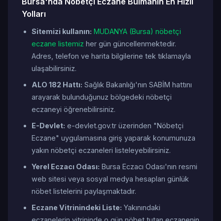
Bursa'nda Nöbetçi Eczane Bulmanın En Hızlı
Yolları
Sitemizi kullanın:
MUDANYA (Bursa) nöbetçi
eczane listemiz
her gün güncellenmektedir.
Adres, telefon ve harita bilgilerine tek tıklamayla
ulaşabilirsiniz.
ALO 182 Hattı:
Sağlık Bakanlığı'nın SABİM hattını
arayarak bulunduğunuz bölgedeki nöbetçi
eczaneyi öğrenebilirsiniz.
E-Devlet:
e-devlet.gov.tr üzerinden "Nöbetçi
Eczane" uygulamasına giriş yaparak konumunuza
yakın nöbetçi eczaneleri listeleyebilirsiniz.
Yerel Eczacı Odası:
Bursa Eczacı Odası'nın resmi
web sitesi veya sosyal medya hesapları günlük
nöbet listelerini paylaşmaktadır.
Eczane Vitrinindeki Liste:
Yakınındaki
eczanelerin vitrininde o gün nöbet tutan eczanenin