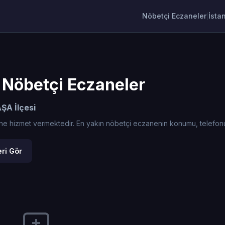
Nöbetçi Eczaneler
İsta
|
öbetçi Eczaneler
A İlçesi
met vermektedir. En yakın nöbetçi eczanenin konumu, telefonu ve yo
ri Gör