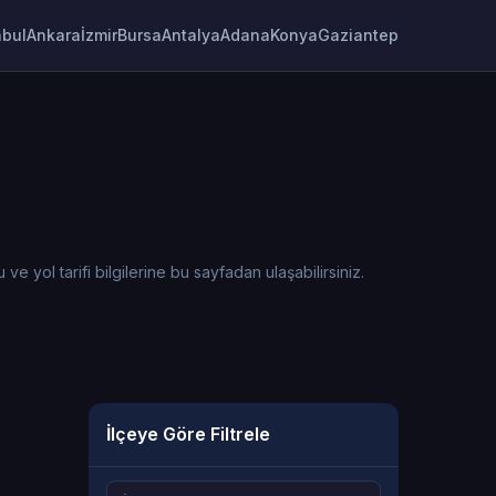
nbul
Ankara
İzmir
Bursa
Antalya
Adana
Konya
Gaziantep
l tarifi bilgilerine bu sayfadan ulaşabilirsiniz.
İlçeye Göre Filtrele