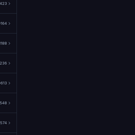
423
164
1188
236
0613
548
1574