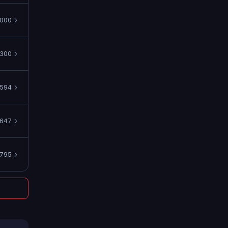
000
1300
594
647
795