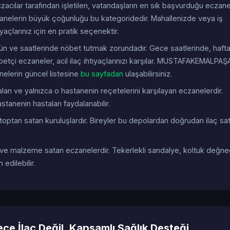
acılar tarafından işletilen, vatandaşların en sık başvurduğu eczan
elerin büyük çoğunluğu bu kategoridedir. Mahallenizde veya iş
iyaçlarınız için en pratik seçenektir.
gün ve saatlerinde nöbet tutmak zorundadır. Gece saatlerinde, haft
betçi eczaneler, acil ilaç ihtiyaçlarınızı karşılar. MUSTAFAKEMALPAŞ
elerin güncel listesine
bu sayfadan
ulaşabilirsiniz.
n ve yalnızca o hastanenin reçetelerini karşılayan eczanelerdir.
stanenin hastaları faydalanabilir.
toptan satan kuruluşlardır. Bireyler bu depolardan doğrudan ilaç sat
 ve malzeme satan eczanelerdir. Tekerlekli sandalye, koltuk değne
edilebilir.
e İlaç Değil, Kapsamlı Sağlık Desteği