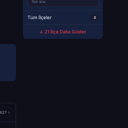
Tüm İlçeler
0
↓ 21 İlçe Daha Göster
1927