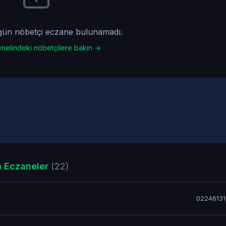
gün nöbetçi eczane bulunamadı.
nelindeki nöbetçilere bakın →
 Eczaneler
(22)
0224613