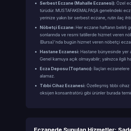
Serbest Eczane (Mahalle Eczanesi):
Özel ecz
türüdür. MUSTAFAKEMALPAŞA genelindeki eczan
yerinize yakın bir serbest eczane, rutin ilaç iht
Nöbetçi Eczane:
Her eczane haftanın belirli 
sonlarında ve resmi tatillerde hizmet veren nö
(Bursa)'nda bugün hizmet veren nöbetçi eczan
Hastane Eczanesi:
Hastane bünyesinde yer ala
Genel kamuya açık olmayabilir; yalnızca ilgili ha
Ecza Deposu (Toptancı):
İlaçları eczanelere 
alamaz.
Tıbbi Cihaz Eczanesi:
Özelleşmiş tıbbi cihaz
oksijen konsantratörü gibi ürünler burada temin 
Eczanede Sunulan Hizmetler: Sadec