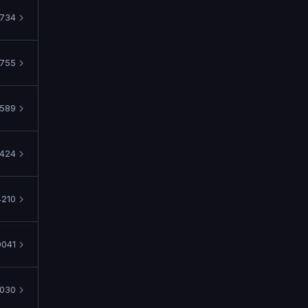
734
1755
589
424
4210
0041
030