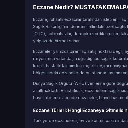
Eczane Nedir? MUSTAFAKEMALPAŞ
Eczane, ruhsatlı eczacılar tarafından işletilen, ilaç
Sağlık Bakanlığı'nın denetimi altındaki özel sağlık k
(OTC), tıbbi cihazlar, dermokozmetik ürünler, tak
yelpazede hizmet sunar.
Eczaneler yalnızca birer ilaç satış noktası değil
milyonlarca vatandaşın uğradığı bu sağlık kurumlar
kronik hastalık takibinden ilaç etkileşimi danış
bölgesindeki eczaneler de bu standartları tam anl
Dünya Sağlık Örgütü (WHO) verilerine göre doğru 
azaltmaktadır. Bu istatistik, eczanelerin sağlık 
büyük il merkezlerinde eczaneler, birinci basamak 
Eczane Türleri: Hangi Eczaneye Gitmelisin
Türkiye'de eczaneler işlev ve konum bakımından bi