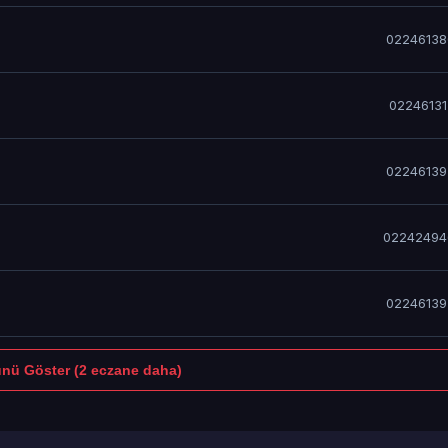
02246138
0224613
02246139
02242494
02246139
nü Göster (2 eczane daha)