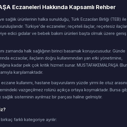
A Eczaneleri Hakkında Kapsamlı Rehber
 ve sağlık ürünlerinin halka sunulduğu, Türk Eczacıları Birliği (TEB) ile
uruluşlarıdır. Türkiye'de eczaneler; reçeteli ilaçlar, reçetesiz ilaçla
viye edici gıdalar ve bebek bakım ürünleri başta olmak üzere geniş 
; aynı zamanda halk sağlığının birinci basamak koruyucusudur. Günde
ında eczacılar, ilaçların doğru kullanımından yan etki yönetimine,
manlığına kadar pek çok kritik hizmet sunar. MUSTAFAKEMALPAŞA (Bu
amıyla karşılamaktadır.
eczane kullanımı, hastane başvurularını yüzde yirmi ile otuz arasın
sistemindeki vazgeçilmez rolünü açıkça ortaya koymaktadır. Bursa gib
sağlık sisteminin ayrılmaz bir parçası haline gelmiştir.
iz?
rkaç farklı kategoriye ayrılır: