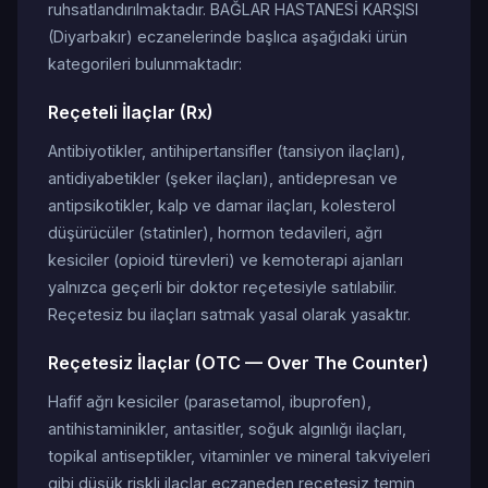
ruhsatlandırılmaktadır. BAĞLAR HASTANESİ KARŞISI
(Diyarbakır) eczanelerinde başlıca aşağıdaki ürün
kategorileri bulunmaktadır:
Reçeteli İlaçlar (Rx)
Antibiyotikler, antihipertansifler (tansiyon ilaçları),
antidiyabetikler (şeker ilaçları), antidepresan ve
antipsikotikler, kalp ve damar ilaçları, kolesterol
düşürücüler (statinler), hormon tedavileri, ağrı
kesiciler (opioid türevleri) ve kemoterapi ajanları
yalnızca geçerli bir doktor reçetesiyle satılabilir.
Reçetesiz bu ilaçları satmak yasal olarak yasaktır.
Reçetesiz İlaçlar (OTC — Over The Counter)
Hafif ağrı kesiciler (parasetamol, ibuprofen),
antihistaminikler, antasitler, soğuk algınlığı ilaçları,
topikal antiseptikler, vitaminler ve mineral takviyeleri
gibi düşük riskli ilaçlar eczaneden reçetesiz temin