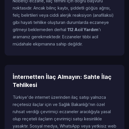
Nöbetçi eczane, ilaç temini için doğru başvuru
noktasıdır. Ancak bilinç kaybı, şiddetli göğüs ağrısı,
felç belirtileri veya ciddi alerjik reaksiyon (anafilaksi)
gibi hayati tehlike oluşturan durumlarda eczaneye
gitmeyi beklemeden derhal
112 Acil Yardım
'ı
aramanız gerekmektedir. Eczaneler tıbbi acil
müdahale ekipmanına sahip değildir.
İnternetten İlaç Almayın: Sahte İlaç
Tehlikesi
Türkiye'de internet üzerinden ilaç satışı yalnızca
reçetesiz ilaçlar için ve Sağlık Bakanlığı'nın özel
ruhsat verdiği çevrimiçi eczaneler aracılığıyla yasal
olup reçeteli ilaçların çevrimiçi satışı kesinlikle
yasaktır. Sosyal medya, WhatsApp veya yetkisiz web