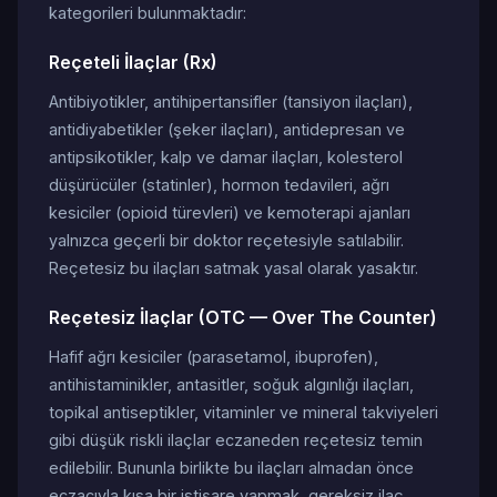
kategorileri bulunmaktadır:
Reçeteli İlaçlar (Rx)
Antibiyotikler, antihipertansifler (tansiyon ilaçları),
antidiyabetikler (şeker ilaçları), antidepresan ve
antipsikotikler, kalp ve damar ilaçları, kolesterol
düşürücüler (statinler), hormon tedavileri, ağrı
kesiciler (opioid türevleri) ve kemoterapi ajanları
yalnızca geçerli bir doktor reçetesiyle satılabilir.
Reçetesiz bu ilaçları satmak yasal olarak yasaktır.
Reçetesiz İlaçlar (OTC — Over The Counter)
Hafif ağrı kesiciler (parasetamol, ibuprofen),
antihistaminikler, antasitler, soğuk algınlığı ilaçları,
topikal antiseptikler, vitaminler ve mineral takviyeleri
gibi düşük riskli ilaçlar eczaneden reçetesiz temin
edilebilir. Bununla birlikte bu ilaçları almadan önce
eczacıyla kısa bir istişare yapmak, gereksiz ilaç