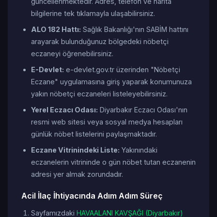
güncellenmektedir. Adres, telefon ve harita
bilgilerine tek tıklamayla ulaşabilirsiniz.
ALO 182 Hattı:
Sağlık Bakanlığı'nın SABİM hattını
arayarak bulunduğunuz bölgedeki nöbetçi
eczaneyi öğrenebilirsiniz.
E-Devlet:
e-devlet.gov.tr üzerinden "Nöbetçi
Eczane" uygulamasına giriş yaparak konumunuza
yakın nöbetçi eczaneleri listeleyebilirsiniz.
Yerel Eczacı Odası:
Diyarbakır Eczacı Odası'nın
resmi web sitesi veya sosyal medya hesapları
günlük nöbet listelerini paylaşmaktadır.
Eczane Vitrinindeki Liste:
Yakınındaki
eczanelerin vitrininde o gün nöbet tutan eczanenin
adresi yer almak zorundadır.
Acil İlaç İhtiyacında Adım Adım Süreç
Sayfamızdaki
HAVAALANI KAVŞAĞI (Diyarbakır)