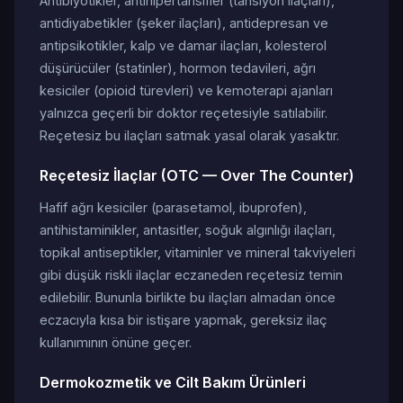
Antibiyotikler, antihipertansifler (tansiyon ilaçları),
antidiyabetikler (şeker ilaçları), antidepresan ve
antipsikotikler, kalp ve damar ilaçları, kolesterol
düşürücüler (statinler), hormon tedavileri, ağrı
kesiciler (opioid türevleri) ve kemoterapi ajanları
yalnızca geçerli bir doktor reçetesiyle satılabilir.
Reçetesiz bu ilaçları satmak yasal olarak yasaktır.
Reçetesiz İlaçlar (OTC — Over The Counter)
Hafif ağrı kesiciler (parasetamol, ibuprofen),
antihistaminikler, antasitler, soğuk algınlığı ilaçları,
topikal antiseptikler, vitaminler ve mineral takviyeleri
gibi düşük riskli ilaçlar eczaneden reçetesiz temin
edilebilir. Bununla birlikte bu ilaçları almadan önce
eczacıyla kısa bir istişare yapmak, gereksiz ilaç
kullanımının önüne geçer.
Dermokozmetik ve Cilt Bakım Ürünleri