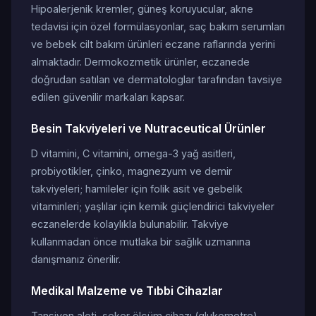
Hipoalerjenik kremler, güneş koruyucular, akne
tedavisi için özel formülasyonlar, saç bakım serumları
ve bebek cilt bakım ürünleri eczane raflarında yerini
almaktadır. Dermokozmetik ürünler, eczanede
doğrudan satılan ve dermatologlar tarafından tavsiye
edilen güvenilir markaları kapsar.
Besin Takviyeleri ve Nutraceutical Ürünler
D vitamini, C vitamini, omega-3 yağ asitleri,
probiyotikler, çinko, magnezyum ve demir
takviyeleri; hamileler için folik asit ve gebelik
vitaminleri; yaşlılar için kemik güçlendirici takviyeler
eczanelerde kolaylıkla bulunabilir. Takviye
kullanmadan önce mutlaka bir sağlık uzmanına
danışmanız önerilir.
Medikal Malzeme ve Tıbbi Cihazlar
Tansiyon aleti, şeker ölçüm cihazı (glukometre),