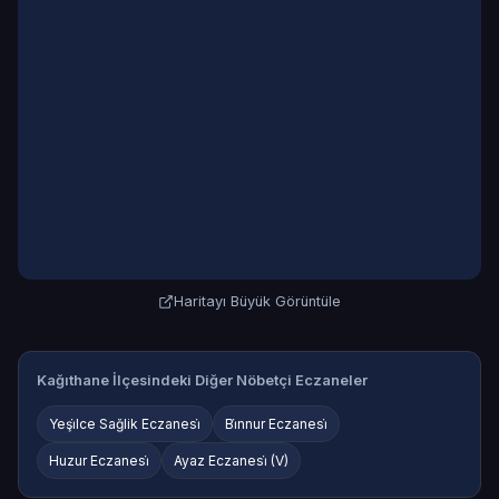
Haritayı Büyük Görüntüle
Kağıthane İlçesindeki Diğer Nöbetçi Eczaneler
Yeşi̇lce Sağlik Eczanesi̇
Bi̇nnur Eczanesi̇
Huzur Eczanesi̇
Ayaz Eczanesi̇ (V)