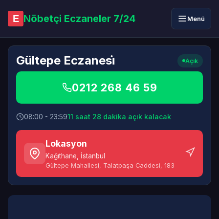
Nöbetçi Eczaneler 7/24
E
Menü
Gültepe Eczanesi̇
Açık
0212 268 46 59
08:00 - 23:59
11 saat 28 dakika açık kalacak
Lokasyon
Kağıthane
,
İstanbul
Gültepe Mahallesi, Talatpaşa Caddesi, 183