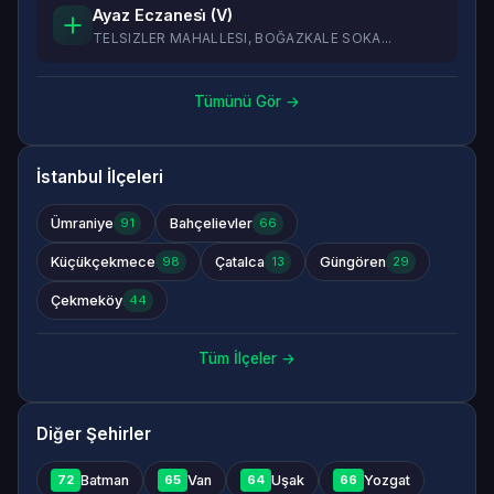
Ayaz Eczanesi̇ (V)
TELSIZLER MAHALLESI, BOĞAZKALE SOKA...
Tümünü Gör →
İstanbul İlçeleri
Ümraniye
Bahçelievler
91
66
Küçükçekmece
Çatalca
Güngören
98
13
29
Çekmeköy
44
Tüm İlçeler →
Diğer Şehirler
Batman
Van
Uşak
Yozgat
72
65
64
66