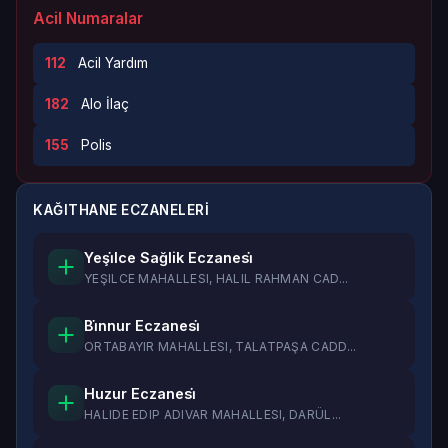
Acil Numaralar
112
Acil Yardım
182
Alo İlaç
155
Polis
KAĞITHANE ECZANELERI
Yeşi̇lce Sağlik Eczanesi̇
YEŞILCE MAHALLESI, HALIL RAHMAN CAD...
Bi̇nnur Eczanesi̇
ORTABAYIR MAHALLESI, TALATPAŞA CADD...
Huzur Eczanesi̇
HALIDE EDIP ADIVAR MAHALLESI, DARÜL...