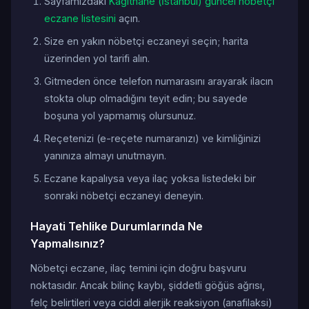
Sayfamızdaki
Kağıthane (İstanbul) güncel nöbetçi
eczane listesini
açın.
Size en yakın nöbetçi eczaneyi seçin; harita
üzerinden yol tarifi alın.
Gitmeden önce telefon numarasını arayarak ilacın
stokta olup olmadığını teyit edin; bu sayede
boşuna yol yapmamış olursunuz.
Reçetenizi (e-reçete numaranızı) ve kimliğinizi
yanınıza almayı unutmayın.
Eczane kapalıysa veya ilaç yoksa listedeki bir
sonraki nöbetçi eczaneyi deneyin.
Hayati Tehlike Durumlarında Ne
Yapmalısınız?
Nöbetçi eczane, ilaç temini için doğru başvuru
noktasıdır. Ancak bilinç kaybı, şiddetli göğüs ağrısı,
felç belirtileri veya ciddi alerjik reaksiyon (anafilaksi)