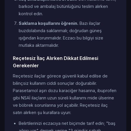
barkod ve ambalaj bütünlüğünü teslim alırken
kontrol edin.
Saklama koşullarını öğrenin.
Bazı ilaçlar
buzdolabında saklanmalı; doğrudan güneş
ışığından korunmalıdır. Eczacı bu bilgiyi size
mutlaka aktarmalıdır.
Reçetesiz İlaç Alırken Dikkat Edilmesi
Gerekenler
Reçetesiz ilaçlar görece güvenli kabul edilse de
bilinçsiz kullanım ciddi sonuçlar doğurabilir.
Parasetamol aşırı dozu karaciğer hasarına, ibuprofen
gibi NSAİ ilaçların uzun süreli kullanımı mide ülserine
ve böbrek sorunlarına yol açabilir. Reçetesiz ilaç
satın alırken şu kurallara uyun:
Belirtilerinizi eczacıya net biçimde tarif edin; "baş
ağrısı var" demek yerine "3 gündür sabah