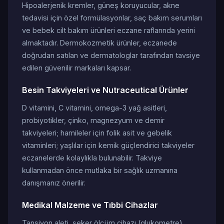
Hipoalerjenik kremler, güneş koruyucular, akne
tedavisi için özel formülasyonlar, saç bakım serumları
ve bebek cilt bakım ürünleri eczane raflarında yerini
almaktadır. Dermokozmetik ürünler, eczanede
doğrudan satılan ve dermatologlar tarafından tavsiye
edilen güvenilir markaları kapsar.
Besin Takviyeleri ve Nutraceutical Ürünler
D vitamini, C vitamini, omega-3 yağ asitleri,
probiyotikler, çinko, magnezyum ve demir
takviyeleri; hamileler için folik asit ve gebelik
vitaminleri; yaşlılar için kemik güçlendirici takviyeler
eczanelerde kolaylıkla bulunabilir. Takviye
kullanmadan önce mutlaka bir sağlık uzmanına
danışmanız önerilir.
Medikal Malzeme ve Tıbbi Cihazlar
Tansiyon aleti, şeker ölçüm cihazı (glukometre),