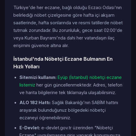
Türkiye'de her eczane, bağlı olduğu Eczacı Odası'nın
belirlediği nöbet çizelgesine göre hafta içi akşam
saatlerinde, hafta sonlarında ve resmi tatillerde nöbet
tutmak zorundadır. Bu zorunluluk, gece saat 02:00'de
veya Kurban Bayramı'nda dahi her vatandaşın ilaç
erişimini güvence altına alır.
İstanbul'nda Nöbetçi Eczane Bulmanın En
Hızlı Yolları
Sitemizi kullanın:
Eyüp (İstanbul) nöbetçi eczane
listemiz
her gün güncellenmektedir. Adres, telefon
ve harita bilgilerine tek tıklamayla ulaşabilirsiniz.
ALO 182 Hattı:
Sağlık Bakanlığı'nın SABİM hattını
arayarak bulunduğunuz bölgedeki nöbetçi
eczaneyi öğrenebilirsiniz.
E-Devlet:
e-devlet.gov.tr üzerinden "Nöbetçi
Eczane" uygulamasına giriş yaparak konumunuza