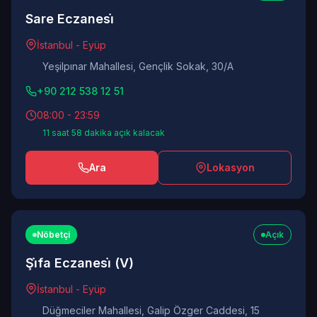
Sare Eczanesi̇
İstanbul - Eyüp
Yeşilpınar Mahallesi, Gençlik Sokak, 30/A
+90 212 538 12 51
08:00 - 23:59
11 saat 58 dakika açık kalacak
Ara
Lokasyon
Nöbetçi
Açık
Şi̇fa Eczanesi̇ (V)
İstanbul - Eyüp
Düğmeciler Mahallesi, Galip Özger Caddesi, 15