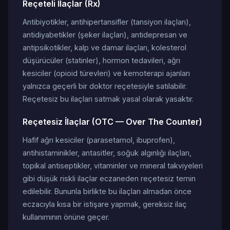
Reçeteli İlaçlar (Rx)
Antibiyotikler, antihipertansifler (tansiyon ilaçları),
antidiyabetikler (şeker ilaçları), antidepresan ve
antipsikotikler, kalp ve damar ilaçları, kolesterol
düşürücüler (statinler), hormon tedavileri, ağrı
kesiciler (opioid türevleri) ve kemoterapi ajanları
yalnızca geçerli bir doktor reçetesiyle satılabilir.
Reçetesiz bu ilaçları satmak yasal olarak yasaktır.
Reçetesiz İlaçlar (OTC — Over The Counter)
Hafif ağrı kesiciler (parasetamol, ibuprofen),
antihistaminikler, antasitler, soğuk algınlığı ilaçları,
topikal antiseptikler, vitaminler ve mineral takviyeleri
gibi düşük riskli ilaçlar eczaneden reçetesiz temin
edilebilir. Bununla birlikte bu ilaçları almadan önce
eczacıyla kısa bir istişare yapmak, gereksiz ilaç
kullanımının önüne geçer.