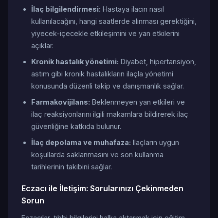
İlaç bilgilendirmesi:
Hastaya ilacın nasıl
kullanılacağını, hangi saatlerde alınması gerektiğini,
yiyecek-içecekle etkileşimini ve yan etkilerini
açıklar.
Kronik hastalık yönetimi:
Diyabet, hipertansiyon,
astım gibi kronik hastalıkların ilaçla yönetimi
konusunda düzenli takip ve danışmanlık sağlar.
Farmakovijilans:
Beklenmeyen yan etkileri ve
ilaç reaksiyonlarını ilgili makamlara bildirerek ilaç
güvenliğine katkıda bulunur.
İlaç depolama ve muhafaza:
Ilaçların uygun
koşullarda saklanmasını ve son kullanma
tarihlerinin takibini sağlar.
Eczacı ile İletişim: Sorularınızı Çekinmeden
Sorun
Eczacılar, tıbbi bilgilerini halka aktarmak için eğitim