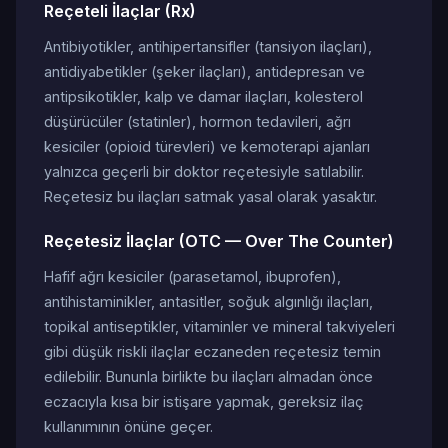
Reçeteli İlaçlar (Rx)
Antibiyotikler, antihipertansifler (tansiyon ilaçları),
antidiyabetikler (şeker ilaçları), antidepresan ve
antipsikotikler, kalp ve damar ilaçları, kolesterol
düşürücüler (statinler), hormon tedavileri, ağrı
kesiciler (opioid türevleri) ve kemoterapi ajanları
yalnızca geçerli bir doktor reçetesiyle satılabilir.
Reçetesiz bu ilaçları satmak yasal olarak yasaktır.
Reçetesiz İlaçlar (OTC — Over The Counter)
Hafif ağrı kesiciler (parasetamol, ibuprofen),
antihistaminikler, antasitler, soğuk algınlığı ilaçları,
topikal antiseptikler, vitaminler ve mineral takviyeleri
gibi düşük riskli ilaçlar eczaneden reçetesiz temin
edilebilir. Bununla birlikte bu ilaçları almadan önce
eczacıyla kısa bir istişare yapmak, gereksiz ilaç
kullanımının önüne geçer.