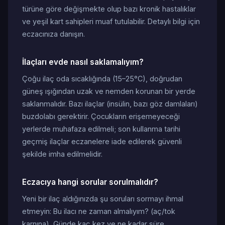
türüne göre değişmekte olup bazı kronik hastalıklar
ve yeşil kart sahipleri muaf tutulabilir. Detaylı bilgi için
eczacınıza danışın.
İlaçları evde nasıl saklamalıyım?
Çoğu ilaç oda sıcaklığında (15–25°C), doğrudan
güneş ışığından uzak ve nemden korunan bir yerde
saklanmalıdır. Bazı ilaçlar (insülin, bazı göz damlaları)
buzdolabı gerektirir. Çocukların erişemeyeceği
yerlerde muhafaza edilmeli; son kullanma tarihi
geçmiş ilaçlar eczanelere iade edilerek güvenli
şekilde imha edilmelidir.
Eczacıya hangi sorular sorulmalıdır?
Yeni bir ilaç aldığınızda şu soruları sormayı ihmal
etmeyin: Bu ilacı ne zaman almalıyım? (aç/tok
karnına), Günde kaç kez ve ne kadar süre