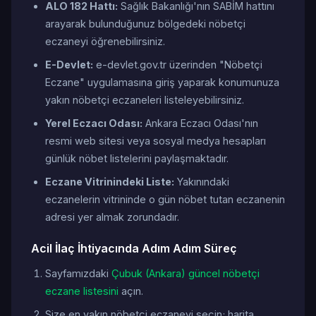
ALO 182 Hattı:
Sağlık Bakanlığı'nın SABİM hattını
arayarak bulunduğunuz bölgedeki nöbetçi
eczaneyi öğrenebilirsiniz.
E-Devlet:
e-devlet.gov.tr üzerinden "Nöbetçi
Eczane" uygulamasına giriş yaparak konumunuza
yakın nöbetçi eczaneleri listeleyebilirsiniz.
Yerel Eczacı Odası:
Ankara Eczacı Odası'nın
resmi web sitesi veya sosyal medya hesapları
günlük nöbet listelerini paylaşmaktadır.
Eczane Vitrinindeki Liste:
Yakınındaki
eczanelerin vitrininde o gün nöbet tutan eczanenin
adresi yer almak zorundadır.
Acil İlaç İhtiyacında Adım Adım Süreç
Sayfamızdaki
Çubuk (Ankara) güncel nöbetçi
eczane listesini
açın.
Size en yakın nöbetçi eczaneyi seçin; harita