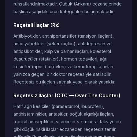
ruhsatlandırılmaktadır. Çubuk (Ankara) eczanelerinde
başlıca aşağıdaki ürün kategorileri bulunmaktadır:
Reçeteli İlaçlar (Rx)
Antibiyotikler, antihipertansifler (tansiyon ilaçları),
antidiyabetikler (şeker ilaçları), antidepresan ve
antipsikotikler, kalp ve damar ilaçları, kolesterol
düşürücüler (statinler), hormon tedavileri, ağrı
kesiciler (opioid türevleri) ve kemoterapi ajanları
yalnızca geçerli bir doktor reçetesiyle satılabilir.
Reçetesiz bu ilaçları satmak yasal olarak yasaktır.
Reçetesiz İlaçlar (OTC — Over The Counter)
Hafif ağrı kesiciler (parasetamol, ibuprofen),
antihistaminikler, antasitler, soğuk algınlığı ilaçları,
topikal antiseptikler, vitaminler ve mineral takviyeleri
gibi düşük riskli ilaçlar eczaneden reçetesiz temin
edilebilir. Bununla birlikte bu ilaçları almadan önce