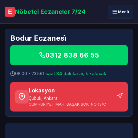
Nöbetçi Eczaneler 7/24
E
Menü
Bodur Eczanesi̇
0312 838 66 55
08:00 - 23:59
1 saat 34 dakika açık kalacak
Lokasyon
Çubuk
,
Ankara
CUMHURİYET MAH. BAŞAK SOK. NO:13/C