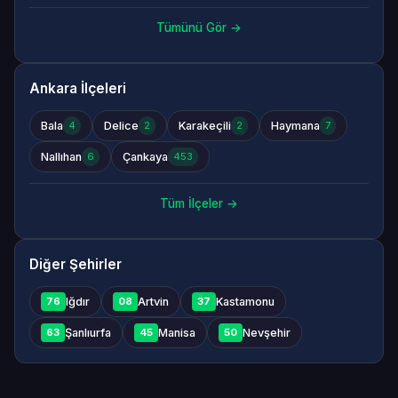
Tümünü Gör →
Ankara İlçeleri
Bala
Delice
Karakeçili
Haymana
4
2
2
7
Nallıhan
Çankaya
6
453
Tüm İlçeler →
Diğer Şehirler
Iğdır
Artvin
Kastamonu
76
08
37
Şanlıurfa
Manisa
Nevşehir
63
45
50