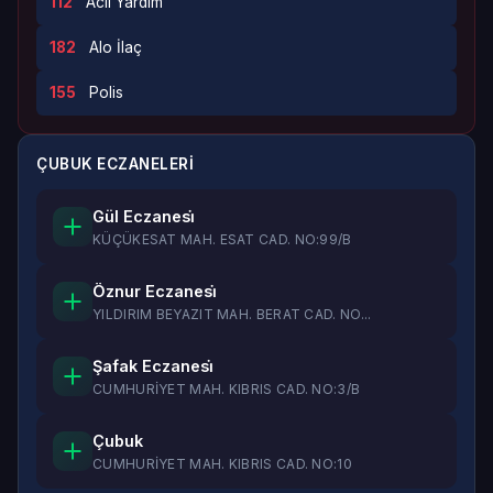
112
Acil Yardım
182
Alo İlaç
155
Polis
ÇUBUK ECZANELERI
Gül Eczanesi̇
KÜÇÜKESAT MAH. ESAT CAD. NO:99/B
Öznur Eczanesi̇
YILDIRIM BEYAZIT MAH. BERAT CAD. NO...
Şafak Eczanesi̇
CUMHURİYET MAH. KIBRIS CAD. NO:3/B
Çubuk
CUMHURİYET MAH. KIBRIS CAD. NO:10