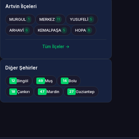
Artvin İlçeleri
MURGUL
MERKEZ
YUSUFELİ
1
11
5
ARHAVİ
KEMALPAŞA
HOPA
6
5
8
Tüm İlçeler →
Diğer Şehirler
Bingöl
Muş
Bolu
12
49
14
Çankırı
Mardin
Gaziantep
18
47
27