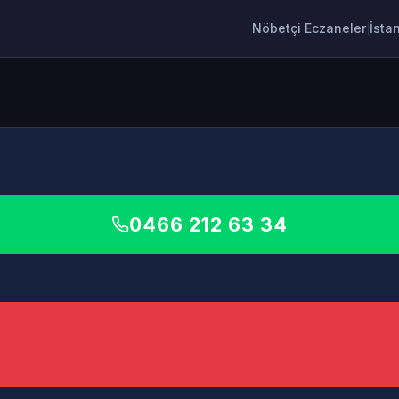
Nöbetçi Eczaneler
İsta
|
0466 212 63 34