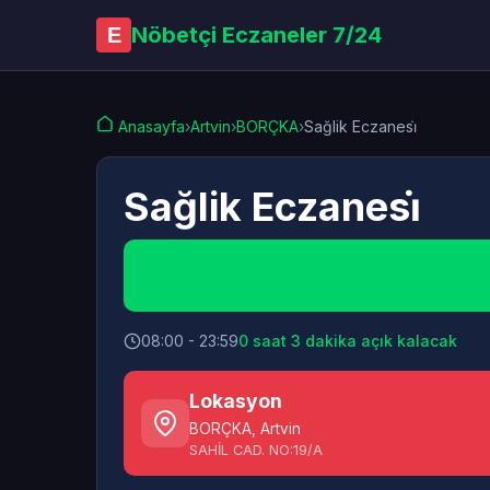
Nöbetçi Eczaneler 7/24
E
Anasayfa
›
Artvin
›
BORÇKA
›
Sağlik Eczanesi̇
Sağlik Eczanesi̇
08:00 - 23:59
0 saat 3 dakika açık kalacak
Lokasyon
BORÇKA
,
Artvin
SAHİL CAD. NO:19/A