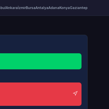
nbul
Ankara
İzmir
Bursa
Antalya
Adana
Konya
Gaziantep