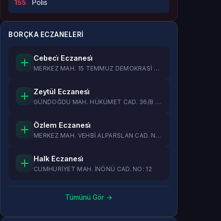
155
Polis
BORÇKA ECZANELERI
Cebeci̇ Eczanesi̇
MERKEZ MAH. 15 TEMMUZ DEMOKRASİ CAD...
Zeytül Eczanesi̇
GÜNDOĞDU MAH. HÜKÜMET CAD. 36/B BOR...
Özlem Eczanesi̇
MERKEZ MAH. VEHBİ ALPARSLAN CAD. NO...
Halk Eczanesi̇
CUMHURİYET MAH. İNÖNÜ CAD. NO: 12
Tümünü Gör →