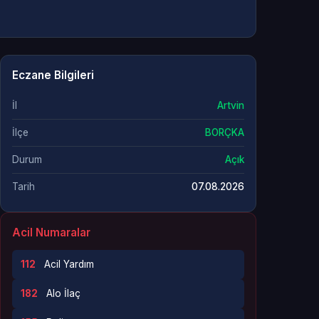
Eczane Bilgileri
İl
Artvin
İlçe
BORÇKA
Durum
Açık
Tarih
07.08.2026
Acil Numaralar
112
Acil Yardım
182
Alo İlaç