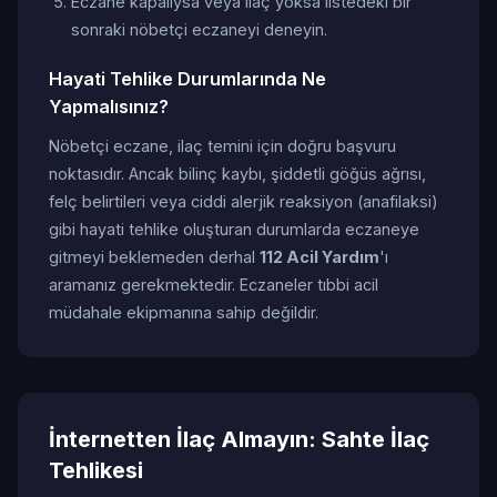
Eczane kapalıysa veya ilaç yoksa listedeki bir
sonraki nöbetçi eczaneyi deneyin.
Hayati Tehlike Durumlarında Ne
Yapmalısınız?
Nöbetçi eczane, ilaç temini için doğru başvuru
noktasıdır. Ancak bilinç kaybı, şiddetli göğüs ağrısı,
felç belirtileri veya ciddi alerjik reaksiyon (anafilaksi)
gibi hayati tehlike oluşturan durumlarda eczaneye
gitmeyi beklemeden derhal
112 Acil Yardım
'ı
aramanız gerekmektedir. Eczaneler tıbbi acil
müdahale ekipmanına sahip değildir.
İnternetten İlaç Almayın: Sahte İlaç
Tehlikesi