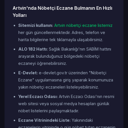
Artvin'nda Nöbetçi Eczane Bulmanın En Hızlı
Yolları
Sitemizi kullanın:
Artvin nöbetçi eczane listemiz
her gün güncellenmektedir. Adres, telefon ve
harita bilgilerine tek tıklamayla ulaşabilirsiniz.
ALO 182 Hattı:
Sağlık Bakanlığı'nın SABİM hattını
arayarak bulunduğunuz bölgedeki nöbetçi
eczaneyi öğrenebilirsiniz.
E-Devlet:
e-devlet.gov.tr üzerinden "Nöbetçi
Eczane" uygulamasına giriş yaparak konumunuza
yakın nöbetçi eczaneleri listeleyebilirsiniz.
Yerel Eczacı Odası:
Artvin Eczacı Odası'nın resmi
web sitesi veya sosyal medya hesapları günlük
nöbet listelerini paylaşmaktadır.
Eczane Vitrinindeki Liste:
Yakınındaki
eczanelerin vitrininde o gün nöbet tutan eczanenin