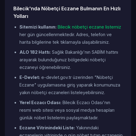
Bilecik'nda Nöbetçi Eczane Bulmanın En Hızlı
Yolları
Sitemizi kullanın:
Bilecik nöbetçi eczane listemiz
her gün güncellenmektedir. Adres, telefon ve
harita bilgilerine tek tıklamayla ulaşabilirsiniz.
ALO 182 Hattı:
Sağlık Bakanlığı'nın SABİM hattını
arayarak bulunduğunuz bölgedeki nöbetçi
eczaneyi öğrenebilirsiniz.
E-Devlet:
e-devlet.gov.tr üzerinden "Nöbetçi
Eczane" uygulamasına giriş yaparak konumunuza
yakın nöbetçi eczaneleri listeleyebilirsiniz.
Yerel Eczacı Odası:
Bilecik Eczacı Odası'nın
resmi web sitesi veya sosyal medya hesapları
günlük nöbet listelerini paylaşmaktadır.
Eczane Vitrinindeki Liste:
Yakınındaki
eczanelerin vitrininde o gün nöbet tutan eczanenin