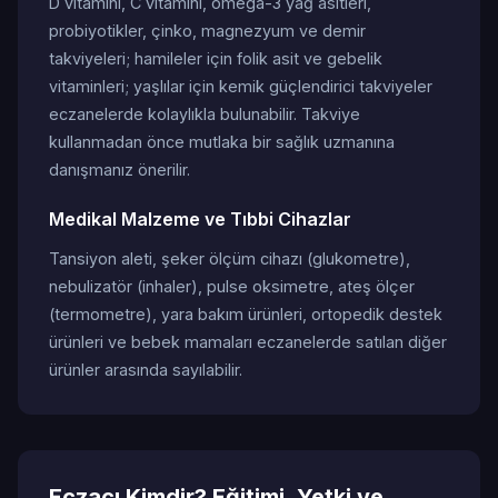
D vitamini, C vitamini, omega-3 yağ asitleri,
probiyotikler, çinko, magnezyum ve demir
takviyeleri; hamileler için folik asit ve gebelik
vitaminleri; yaşlılar için kemik güçlendirici takviyeler
eczanelerde kolaylıkla bulunabilir. Takviye
kullanmadan önce mutlaka bir sağlık uzmanına
danışmanız önerilir.
Medikal Malzeme ve Tıbbi Cihazlar
Tansiyon aleti, şeker ölçüm cihazı (glukometre),
nebulizatör (inhaler), pulse oksimetre, ateş ölçer
(termometre), yara bakım ürünleri, ortopedik destek
ürünleri ve bebek mamaları eczanelerde satılan diğer
ürünler arasında sayılabilir.
Eczacı Kimdir? Eğitimi, Yetki ve